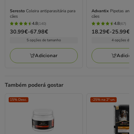
Seresto
Coleira antiparasitária para
Advantix
Pipetas anti
cães
cães
4.8
4.8
(140)
(67)
4.8
4.8
Preço
30.99€
-
67.98€
Preço
18.29€
-
25.99€
estrelas
estrelas
de
de
5 opções de tamanho
4 opções de 
com
com
30.99€
18.29€
140
67
a
a
avaliações
avaliações
Adicionar
Adicio
67.98€
25.99€
Também poderá gostar
15% Desc.
-25% na 2ª un.