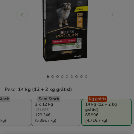
Peso:
14 kg (12 + 2 kg grátis!)
tock
Sem Stock
Kg grátis
2 x 12 kg
14 kg (12 + 2 kg
grátis!)
131.98€
129.34€
65.99€
 kg)
(5.39€ / kg)
(4.71€ / kg)