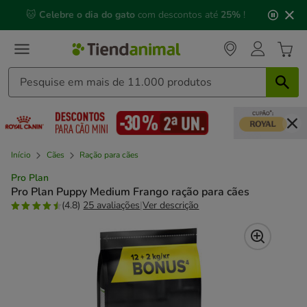
3
📅 Compre até às
13h00
e receba a sua encomenda no
de
próximo dia útil
⏰
3,
mensagem,
Início
Cães
Ração para cães
Pro Plan
Pro Plan Puppy Medium Frango ração para cães
(4.8)
25 avaliações
|
Ver descrição