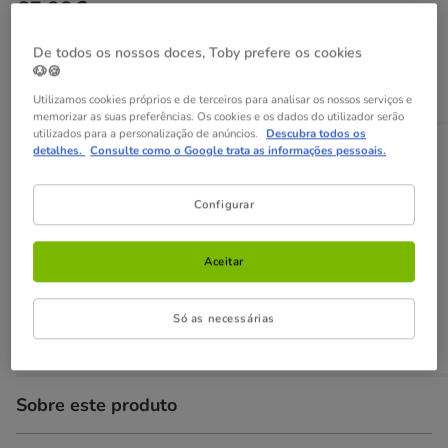
65.99€
Preço 65.99€, 4.71 EUR por kg
(4.71€ / kg)
De todos os nossos doces, Toby prefere os cookies
Adicionar ao carrinho
🐶🍪
Utilizamos cookies próprios e de terceiros para analisar os nossos serviços e
memorizar as suas preferências. Os cookies e os dados do utilizador serão
utilizados para a personalização de anúncios.
Descubra todos os
Opções de envio
Ver detalhes
detalhes.
Consulte como o Google trata as informações pessoais.
Recolha em loja com Click & Collect
Configurar
Disponível
Poderá recolher a sua encomenda em 2h em lojas
selecionadas
GRÁTIS,
com presente!
Aceitar
Envio ao domicílio
Disponível
Só as necessárias
Entrega entre
1-3 dias úteis
GRÁTIS
a partir de 49€
Sobre este produto