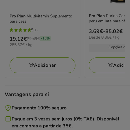
Pro Plan
Purina Comida húmida de
Pro Plan
Multivitamin Suplemento
peru em lata para cães
para cães
5
(1)
Preço
3.69€
-
85.02€
5
8.86€
Desde 8.86€ / kg
de
Preço
19.12€
22.49€
-15%
estrelas
por
285.37€
3.69€
285.37€ / kg
anterior
com
kg
3 opções de 
por
a
22.49€,
1
KG
85.02€
está
avaliações
Adicionar
Adicio
a
poupar
15%,
preço
Vantagens para si
final
19.12€
Pagamento 100% seguro.
Pague em 3 vezes sem juros (0% TAE). Disponivél
em compras a partir de 35€.