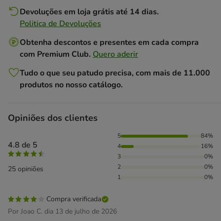
Devoluções em loja grátis até 14 dias.
Politica de Devoluções
Obtenha descontos e presentes em cada compra
com Premium Club.
Quero aderir
Tudo o que seu patudo precisa, com mais de 11.000
produtos no nosso catálogo.
Opiniões dos clientes
84% das pessoas avaliaram com 5 estrelas, 16% das pess
5
84%
4.8 de 5
4
16%
3
0%
2
0%
25 opiniões
1
0%
Compra verificada
Por Joao C. dia 13 de julho de 2026