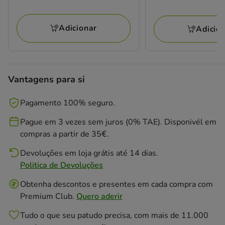
10.99€
com
1
Adicionar
Adicio
avaliações
Vantagens para si
Pagamento 100% seguro.
Pague em 3 vezes sem juros (0% TAE). Disponivél em
compras a partir de 35€.
Devoluções em loja grátis até 14 dias.
Politica de Devoluções
Obtenha descontos e presentes em cada compra com
Premium Club.
Quero aderir
Tudo o que seu patudo precisa, com mais de 11.000