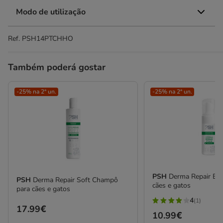
Modo de utilização
Ref.
PSH14PTCHHO
Também poderá gostar
-25% na 2ª un.
-25% na 2ª un.
PSH
Derma Repair Es
PSH
Derma Repair Soft Champô
cães e gatos
para cães e gatos
4
(1)
4
Preço
17.99€
Preço
10.99€
estrelas
17.99€