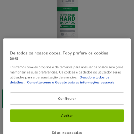
De todos os nossos doces, Toby prefere os cookies
🐶🍪
Utilizamos cookies próprios e de terceiros para analisar os nossos serviços e
memorizar as suas preferências. Os cookies e os dados do utilizador serão
utilizados para a personalização de anúncios.
Descubra todos os
Peso:
300 ml
detalhes.
Consulte como o Google trata as informações pessoais.
-25% na 2ª
un.
300 ml
Configurar
18.99€
Aceitar
18.99€
Preço 18.99€
Só as necessárias