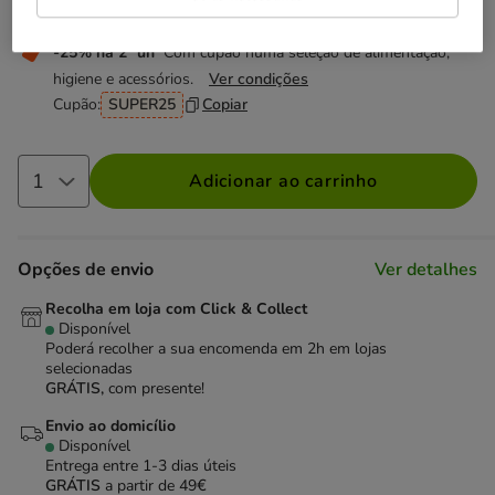
Não perca esta promoção
-25% na 2ª un
Com cupão numa seleção de alimentação,
higiene e acessórios.
Ver condições
Cupão:
SUPER25
Copiar
Adicionar ao carrinho
Opções de envio
Ver detalhes
Recolha em loja com Click & Collect
Disponível
Poderá recolher a sua encomenda em 2h em lojas
selecionadas
GRÁTIS,
com presente!
Envio ao domicílio
Disponível
Entrega entre
1-3 dias úteis
GRÁTIS
a partir de 49€