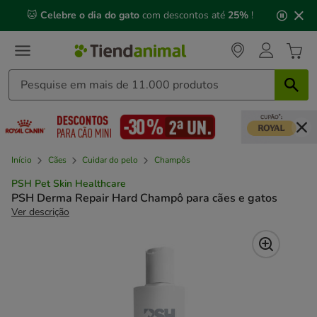
2
🐱
Celebre o dia do gato
com descontos até
25%
!
de
3,
mensagem,
Início
Cães
Cuidar do pelo
Champôs
PSH Pet Skin Healthcare
PSH Derma Repair Hard Champô para cães e gatos
Ver descrição