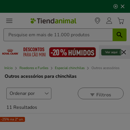
3
📅 Compre até às
13h00
e receba a sua encomenda no
de
próximo dia útil
⏰
3,
mensagem,
Início
Roedores e Furões
Especial chinchilas
Outros acessórios
Outros acessórios para chinchilas
Filtros
11 Resultados
-25% na 2ª un.