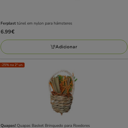
Ferplast
túnel em nylon para hámsteres
Preço
6.99€
6.99€
Adicionar
-25% na 2ª un.
Quapas!
Quapas Basket Brinquedo para Roedores