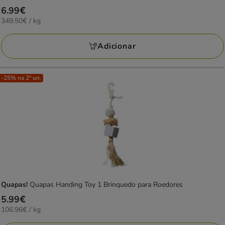
Preço
6.99€
349.50€
349.50€ / kg
6.99€
por
KG
Adicionar
-25% na 2ª un.
Quapas!
Quapas Handing Toy 1 Brinquedo para Roedores
Preço
5.99€
106.96€
106.96€ / kg
5.99€
por