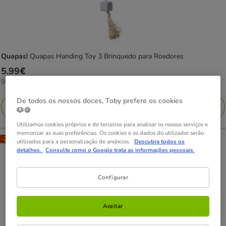
Quapas!
Quapas Handing Toy 3 Brinquedo para Roedores
Preço
5.99€
99.83€
99.83€ / kg
5.99€
por
KG
De todos os nossos doces, Toby prefere os cookies
Adicionar
🐶🍪
Utilizamos cookies próprios e de terceiros para analisar os nossos serviços e
memorizar as suas preferências. Os cookies e os dados do utilizador serão
-25% na 2ª un.
utilizados para a personalização de anúncios.
Descubra todos os
detalhes.
Consulte como o Google trata as informações pessoais.
Configurar
Aceitar