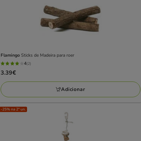
Flamingo
Sticks de Madeira para roer
4
(2)
4
Preço
3.39€
estrelas
3.39€
com
Adicionar
2
avaliações
-25% na 2ª un.