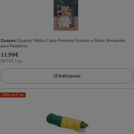
Quapas!
Quapas Nibble Caixa Presente Estrelas e Bolas Brinquedo
para Roedores
Preço
11.99€
68.51€
68.51€ / kg
11.99€
por
KG
Adicionar
-25% na 2ª un.