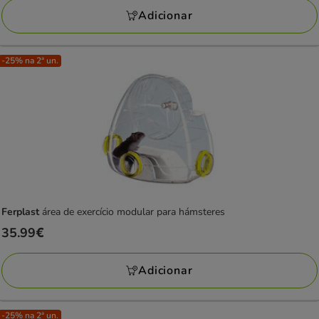
KG
Adicionar
-25% na 2ª un.
Ferplast
área de exercício modular para hámsteres
Preço
35.99€
35.99€
Adicionar
-25% na 2ª un.