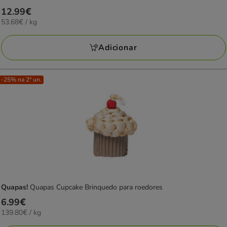
Preço
12.99€
53.68€
53.68€ / kg
12.99€
por
KG
Adicionar
-25% na 2ª un.
Quapas!
Quapas Cupcake Brinquedo para roedores
Preço
6.99€
139.80€
139.80€ / kg
6.99€
por