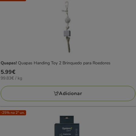
Quapas!
Quapas Handing Toy 2 Brinquedo para Roedores
Preço
5.99€
99.83€
99.83€ / kg
5.99€
por
KG
Adicionar
-25% na 2ª un.