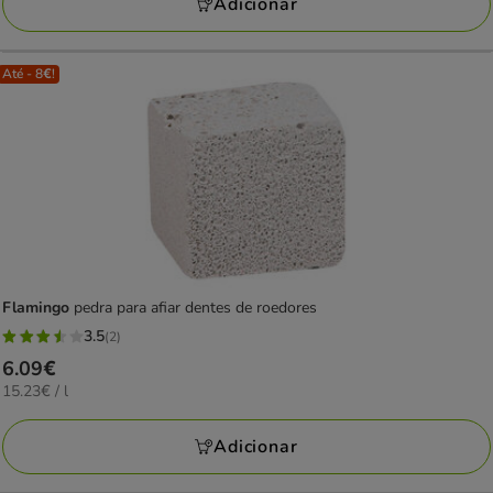
Adicionar
Até - 8€!
Flamingo
pedra para afiar dentes de roedores
3.5
(2)
3.5
Preço
6.09€
estrelas
15.23€
15.23€ / l
6.09€
com
por
2
L
Adicionar
avaliações