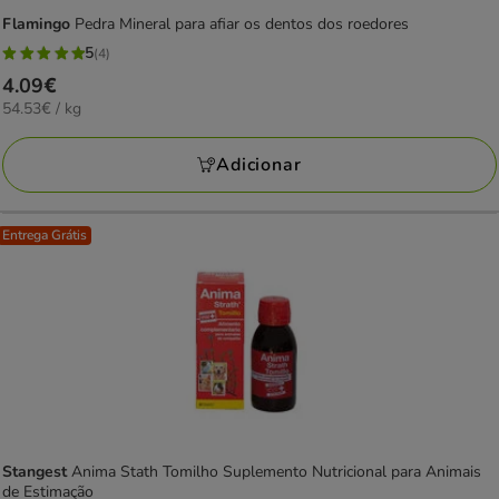
Flamingo
Pedra Mineral para afiar os dentos dos roedores
5
(4)
5
Preço
4.09€
estrelas
54.53€
54.53€ / kg
4.09€
com
por
4
KG
Adicionar
avaliações
Entrega Grátis
Stangest
Anima Stath Tomilho Suplemento Nutricional para Animais
de Estimação