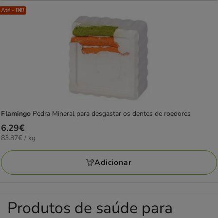
Até - 8€!
Flamingo
Pedra Mineral para desgastar os dentes de roedores
Preço
6.29€
83.87€
83.87€ / kg
6.29€
por
KG
Adicionar
Produtos de saúde para