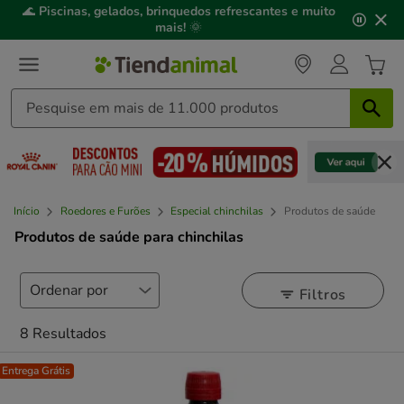
3
📢
Click&Collect
: compre online, recolha em
2h
,
de
mediante disponibilidade de stock.
3,
mensagem,
Início
Roedores e Furões
Especial chinchilas
Produtos de saúde
Produtos de saúde para chinchilas
Filtros
8 Resultados
Entrega Grátis