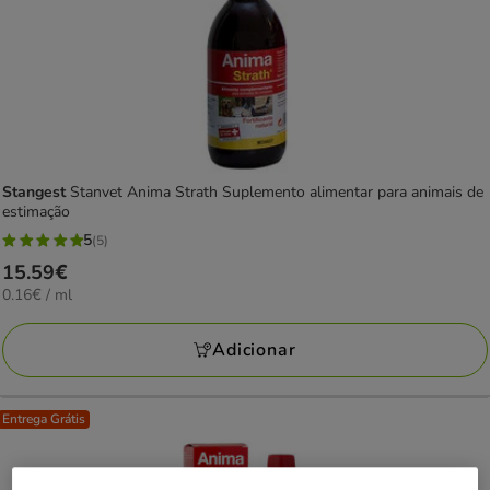
Stangest
Stanvet Anima Strath Suplemento alimentar para animais de
estimação
5
(5)
5
Preço
15.59€
estrelas
0.16€
0.16€ / ml
15.59€
com
por
5
ML
Adicionar
avaliações
Entrega Grátis