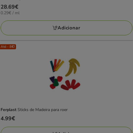
Preço
28.69€
0.29€
0.29€ / ml
28.69€
por
ml
Adicionar
Até - 8€!
Ferplast
Sticks de Madeira para roer
Preço
4.99€
4.99€