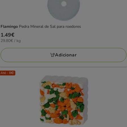
Flamingo
Pedra Mineral de Sal para roedores
Preço
1.49€
29.80€
29.80€ / kg
1.49€
por
KG
Adicionar
Até - 8€!