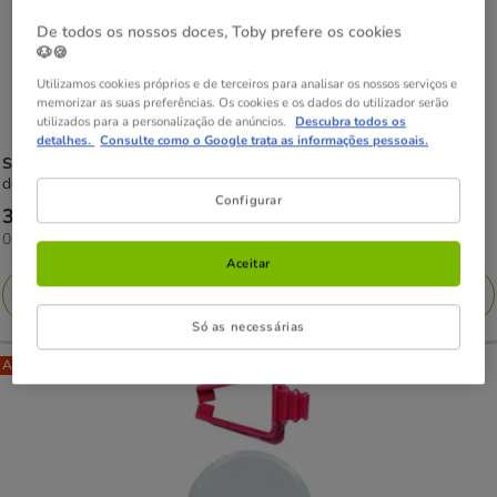
De todos os nossos doces, Toby prefere os cookies
🐶🍪
Utilizamos cookies próprios e de terceiros para analisar os nossos serviços e
memorizar as suas preferências. Os cookies e os dados do utilizador serão
utilizados para a personalização de anúncios.
Descubra todos os
detalhes.
Consulte como o Google trata as informações pessoais.
Stangest
Stanvet Anima Strath Suplemento Fortificante para animais
de estimação
Configurar
Preço
30.99€
0.12€
0.12€ / ml
30.99€
por
Aceitar
ML
Adicionar
Só as necessárias
Até - 8€!