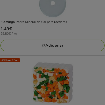
Flamingo
Pedra Mineral de Sal para roedores
Preço
1.49€
29.80€
29.80€ / kg
1.49€
por
KG
Adicionar
-25% na 2ª un.