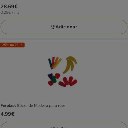
Preço
28.69€
0.29€
0.29€ / ml
28.69€
por
ml
Adicionar
-25% na 2ª un.
Ferplast
Sticks de Madeira para roer
Preço
4.99€
4.99€