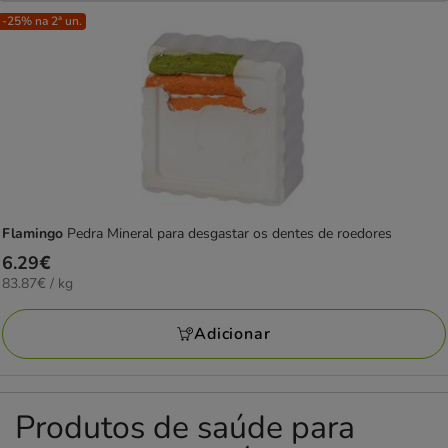
-25% na 2ª un.
Flamingo
Pedra Mineral para desgastar os dentes de roedores
Preço
6.29€
83.87€
83.87€ / kg
6.29€
por
KG
Adicionar
Produtos de saúde para