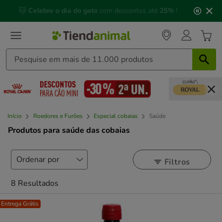
3
📅 Compre até às
13h00
e receba a sua encomenda no
de
próximo dia útil
⏰
3,
mensagem,
Início
Roedores e Furões
Especial cobaias
Saúde
Produtos para saúde das cobaias
Filtros
8 Resultados
Entrega Grátis