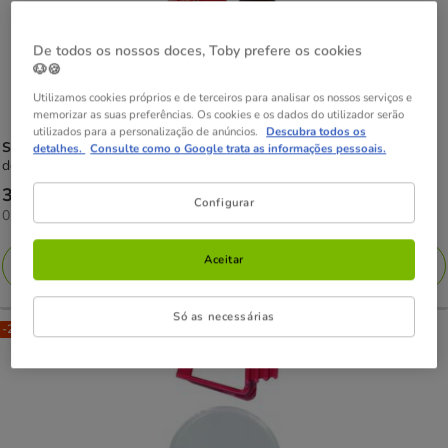
De todos os nossos doces, Toby prefere os cookies
🐶🍪
Utilizamos cookies próprios e de terceiros para analisar os nossos serviços e
memorizar as suas preferências. Os cookies e os dados do utilizador serão
utilizados para a personalização de anúncios.
Descubra todos os
Stangest
Stanvet Anima Strath Suplemento Fortificante para animais
detalhes.
Consulte como o Google trata as informações pessoais.
de estimação
Preço
30.99€
Configurar
0.12€
0.12€ / ml
30.99€
por
ML
Aceitar
Adicionar
Só as necessárias
-25% na 2ª un.