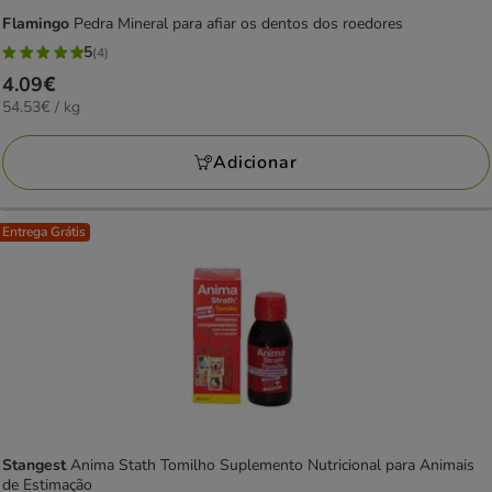
Flamingo
Pedra Mineral para afiar os dentos dos roedores
5
(4)
5
Preço
4.09€
estrelas
54.53€
54.53€ / kg
4.09€
com
por
4
KG
Adicionar
avaliações
Entrega Grátis
Stangest
Anima Stath Tomilho Suplemento Nutricional para Animais
de Estimação