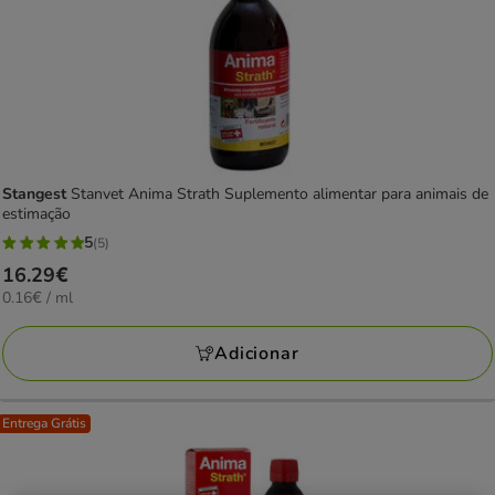
Stangest
Stanvet Anima Strath Suplemento alimentar para animais de
estimação
5
(5)
5
Preço
16.29€
estrelas
0.16€
0.16€ / ml
16.29€
com
por
5
ML
Adicionar
avaliações
Entrega Grátis