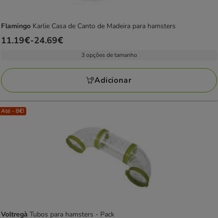
Flamingo
Karlie Casa de Canto de Madeira para hamsters
Preço
11.19€
-
24.69€
de
3 opções de tamanho
11.19€
a
Adicionar
24.69€
Até - 8€!
Voltregà
Tubos para hamsters - Pack