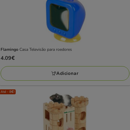
Flamingo
Casa Televisão para roedores
Preço
4.09€
4.09€
Adicionar
Até - 8€!