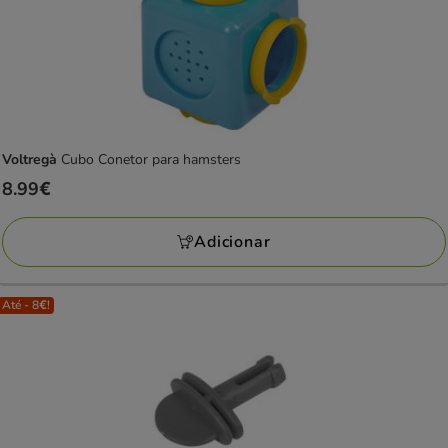
Voltregà
Cubo Conetor para hamsters
Preço
8.99€
8.99€
Adicionar
Até - 8€!