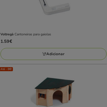
Voltregà
Cantoneiras para gaiolas
Preço
1.59€
1.59€
Adicionar
Até - 8€!