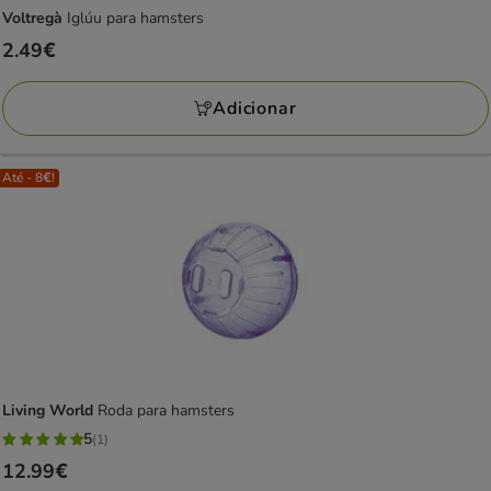
Voltregà
Iglúu para hamsters
Preço
2.49€
2.49€
Adicionar
Até - 8€!
Living World
Roda para hamsters
5
(1)
5
Preço
12.99€
estrelas