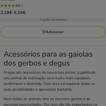
5
(1)
5
Preço
2.19€
-
5.19€
estrelas
de
com
2 opções de tamanho
2.19€
1
a
avaliações
Adicionar
5.19€
Acessórios para as gaiolas
dos gerbos e degus
Graças aos acessórios da nossa loja online, a gaiola do
seu animal de estimação será muito mais saudavel,
confortavel e divertida. Com eles irá explorar todas as
suas posibilidades e aproveitar bastante.
Nem todos os animais têm os mesmos gostos e as
mesmas necessidades. Por isso são tão importantes os