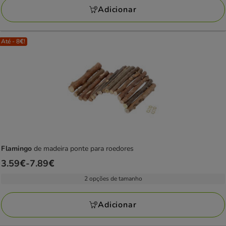
Adicionar
Até - 8€!
Flamingo
de madeira ponte para roedores
Preço
3.59€
-
7.89€
de
2 opções de tamanho
3.59€
a
Adicionar
7.89€