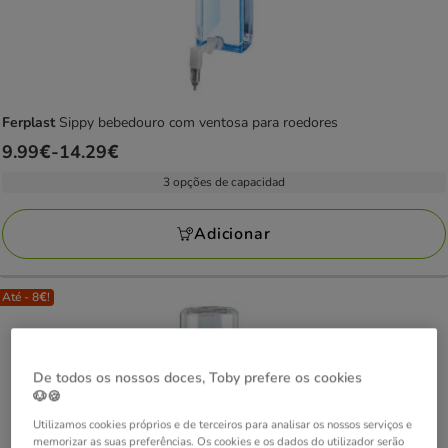
Ferplast
Sippy bebedouro com ventosa para roedores
Preço
9.99€
-
14.29€
de
3 opções de capacidad
9.99€
a
Adicionar
14.29€
Até - 8€!
De todos os nossos doces, Toby prefere os cookies
🐶🍪
Utilizamos cookies próprios e de terceiros para analisar os nossos serviços e
memorizar as suas preferências. Os cookies e os dados do utilizador serão