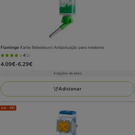
Flamingo
Karlie Bebedouro Antipoluição para roedores
4
(1)
4
Preço
4.09€
-
6.29€
estrelas
de
com
4 opções de peso
4.09€
1
a
avaliações
Adicionar
6.29€
Até - 8€!