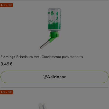
Até - 8€!
Flamingo
Bebedouro Anti-Gotejamento para roedores
Preço
3.49€
3.49€
Adicionar
Até - 8€!