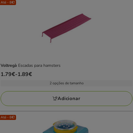
Até - 8€!
Voltregà
Escadas para hamsters
Preço
1.79€
-
1.89€
de
2 opções de tamanho
1.79€
a
Adicionar
1.89€
Até - 8€!