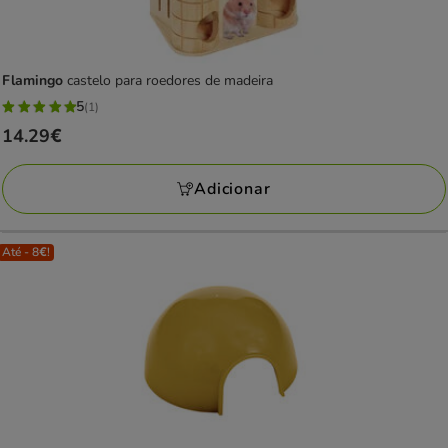
Flamingo
castelo para roedores de madeira
5
(1)
5
Preço
14.29€
estrelas
14.29€
com
Adicionar
1
avaliações
Até - 8€!