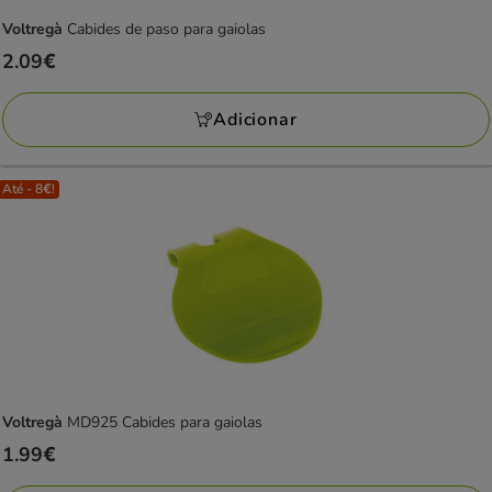
Voltregà
Cabides de paso para gaiolas
Preço
2.09€
2.09€
Adicionar
Até - 8€!
Voltregà
MD925 Cabides para gaiolas
Preço
1.99€
1.99€