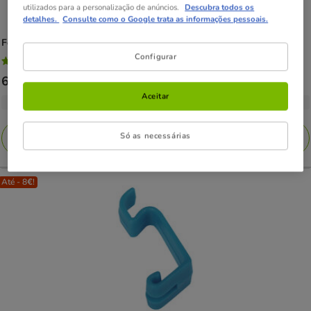
utilizados para a personalização de anúncios.
Descubra todos os
detalhes.
Consulte como o Google trata as informações pessoais.
Ferplast
Drinky bebedouro para roedores com sistema anti gotejo
Configurar
5
(2)
5
Preço
6.79€
-
8.29€
estrelas
de
Aceitar
com
4 opções de formato
6.79€
2
a
avaliações
Só as necessárias
Adicionar
8.29€
Até - 8€!