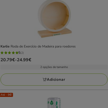
Karlie
Roda de Exercício de Madeira para roedores
5
(2)
5
Preço
20.79€
-
24.99€
estrelas
de
com
2 opções de tamanho
20.79€
2
a
avaliações
Adicionar
24.99€
Até - 8€!