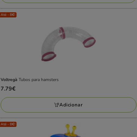
Até - 8€!
Voltregà
Tubos para hamsters
Preço
7.79€
7.79€
Adicionar
Até - 8€!