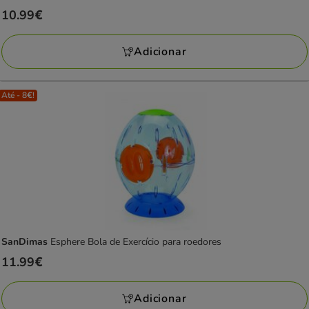
Preço
10.99€
10.99€
Adicionar
Até - 8€!
SanDimas
Esphere Bola de Exercício para roedores
Preço
11.99€
11.99€
Adicionar