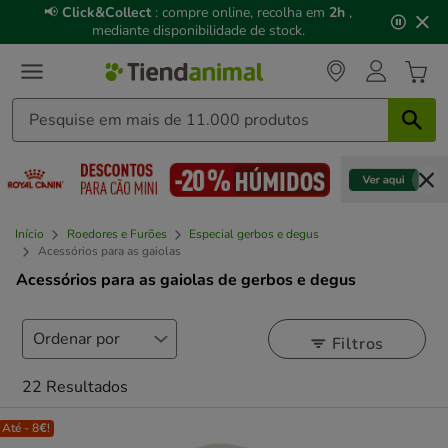
3
📢
Click&Collect
: compre online, recolha em
2h
,
de
mediante disponibilidade de stock.
3,
mensagem,
Início
Roedores e Furões
Especial gerbos e degus
Acessórios para as gaiolas
Acessórios para as gaiolas de gerbos e degus
Filtros
22 Resultados
Até - 8€!