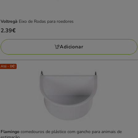
Voltregà
Eixo de Rodas para roedores
Preço
2.39€
2.39€
Adicionar
Até - 8€!
Flamingo
comedouros de plástico com gancho para animais de
estimação