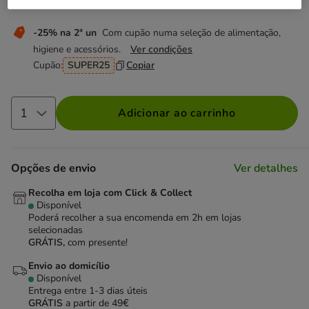
Não perca esta promoção
-25% na 2ª un
Com cupão numa seleção de alimentação,
higiene e acessórios.
Ver condições
Cupão:
SUPER25
Copiar
Adicionar ao carrinho
Opções de envio
Ver detalhes
Recolha em loja com Click & Collect
Disponível
Poderá recolher a sua encomenda em 2h em lojas
selecionadas
GRÁTIS,
com presente!
Envio ao domicílio
Disponível
Entrega entre
1-3 dias úteis
GRÁTIS
a partir de 49€