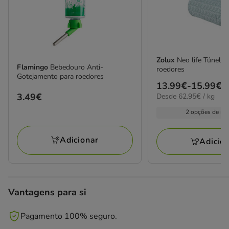
Zolux
Neo life Túnel p
Flamingo
Bebedouro Anti-
roedores
Gotejamento para roedores
Preço
13.99€
-
15.99€
62.95€
Preço
3.49€
Desde 62.95€ / kg
de
por
3.49€
13.99€
2 opções de me
KG
a
15.99€
Adicionar
Adicio
Vantagens para si
Pagamento 100% seguro.