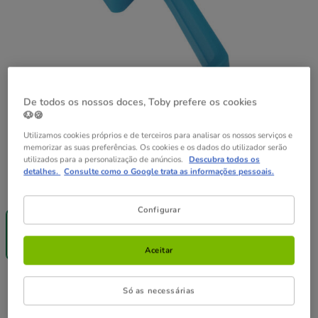
De todos os nossos doces, Toby prefere os cookies
🐶🍪
Utilizamos cookies próprios e de terceiros para analisar os nossos serviços e
memorizar as suas preferências. Os cookies e os dados do utilizador serão
utilizados para a personalização de anúncios.
Descubra todos os
detalhes.
Consulte como o Google trata as informações pessoais.
Formato:
4uds
-25% na 2ª
Configurar
un.
4uds
2.09€
Aceitar
2.09€
Preço 2.09€
Só as necessárias