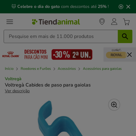
2
🐱
Celebre o dia do gato
com descontos até
25%
!
de
3,
mensagem,
Início
Roedores e Furões
Acessórios
Acessórios para gaiolas
Voltregà
Voltregà Cabides de paso para gaiolas
Ver descrição