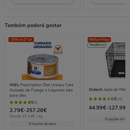
Também poderá gostar
-25% na 2ª un.
Melhor Preço
Tendência
Hill's
Prescription Diet Urinary Care
Outech
Jaula de Metal
Guisado de Frango e Legumes lata
para cães
4.8
(29)
4.8
5
(6)
5
Preço
44.99€
-
127.99€
estrelas
Preço
2.79€
-
257.28€
estrelas
de
com
15.14€
Desde 15.14€ / kg
de
com
6 opções de ta
44.99€
por
29
2.79€
6 opções de peso
6
kg
a
avaliações