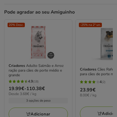
Pode agradar ao seu Amiguinho
20% Desc.
-25% na 2ª un.
Criadores
Adulto Salmão e Arroz
Criadores
Cães Rafeir
ração para cães de porte médio e
para cães de porte min
grande
4.9
(18)
4
(2)
4.9
4
Preço
19.99€
-
110.38€
Preço
23.99€
estrelas
estrelas
3.68€
Desde 3.68€ / kg
de
8.00€
8.00€ / kg
23.99€
com
com
por
por
19.99€
3 opções de peso
18
KG
2
KG
a
avaliações
avaliações
110.38€
Adicio
Adicionar