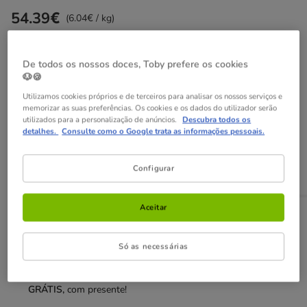
54.39€
Preço 54.39€, 6.04 EUR por kg
(6.04€ / kg)
Não perca esta promoção
De todos os nossos doces, Toby prefere os cookies
🐶🍪
-25% na 2ª un
Com cupão numa seleção de alimentação,
Utilizamos cookies próprios e de terceiros para analisar os nossos serviços e
higiene e acessórios.
Ver condições
memorizar as suas preferências. Os cookies e os dados do utilizador serão
Cupão:
SUPER25
Copiar
utilizados para a personalização de anúncios.
Descubra todos os
detalhes.
Consulte como o Google trata as informações pessoais.
Adicionar ao carrinho
Configurar
Aceitar
Opções de envio
Ver detalhes
Recolha em loja com Click & Collect
Só as necessárias
Disponível
Poderá recolher a sua encomenda em 2h em lojas
selecionadas
GRÁTIS,
com presente!