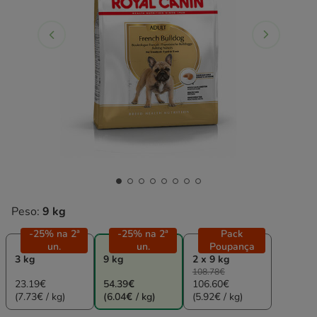
Peso:
9 kg
-25% na 2ª
-25% na 2ª
Pack
un.
un.
Poupança
3 kg
9 kg
2 x 9 kg
108.78€
23.19€
54.39€
106.60€
(7.73€ / kg)
(6.04€ / kg)
(5.92€ / kg)