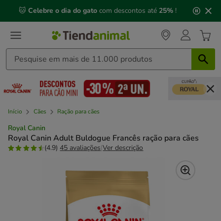
2
🐱
Celebre o dia do gato
com descontos até
25%
!
de
3,
mensagem,
Início
Cães
Ração para cães
Royal Canin
Royal Canin Adult Buldogue Francês ração para cães
(4.9)
45 avaliações
|
Ver descrição