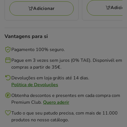
a
avaliações
127.99€
257.28€
Adicio
Adicionar
Vantagens para si
Pagamento 100% seguro.
Pague em 3 vezes sem juros (0% TAE). Disponivél em
compras a partir de 35€.
Devoluções em loja grátis até 14 dias.
Politica de Devoluções
Obtenha descontos e presentes em cada compra com
Premium Club.
Quero aderir
Tudo o que seu patudo precisa, com mais de 11.000
produtos no nosso catálogo.