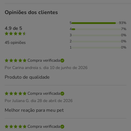
Opiniões dos clientes
93% das pessoas avaliaram com 5 estrelas, 7% das pessoas
5
93%
4.9 de 5
4
7%
3
0%
2
0%
45 opiniões
1
0%
Compra verificada
Por Carina andreia s. dia 10 de junho de 2026
Produto de qualidade
Compra verificada
Por Juliana G. dia 28 de abril de 2026
Melhor reação para meu pet
Compra verificada