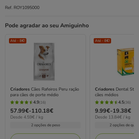
Ref.
ROY1095000
Pode agradar ao seu Amiguinho
Até - 8€!
Até - 8€!
Criadores
Cães Rafeiros Peru ração
Criadores
Dental Stic
para cães de porte médio
cães médios
4.9
4.5
(16)
(36)
4.9
4.5
Preço
57.99€
-
110.18€
Preço
9.99€
-
19.38€
estrelas
estrelas
4.59€
13.84€
Desde 4.59€ / kg
Desde 13.84€ / kg
de
de
com
com
por
por
57.99€
9.99€
2 opções de peso
2 opções de quan
16
36
kg
kg
a
a
avaliações
avaliações