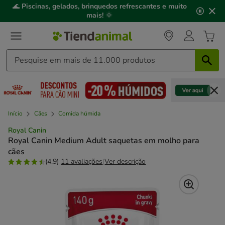
2
🌊
Piscinas, gelados, brinquedos refrescantes e muito
de
mais!
🌞
3,
mensagem,
Início
Cães
Comida húmida
Royal Canin
Royal Canin Medium Adult saquetas em molho para
cães
(4.9)
11 avaliações
|
Ver descrição