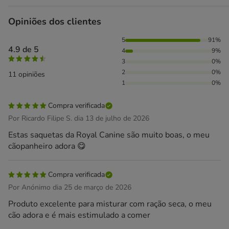
Opiniões dos clientes
91% das pessoas avaliaram com 5 estrelas, 9% das pessoas
5
91%
4.9 de 5
4
9%
3
0%
2
0%
11 opiniões
1
0%
Compra verificada
Por Ricardo Filipe S. dia 13 de julho de 2026
Estas saquetas da Royal Canine são muito boas, o meu
cãopanheiro adora 😋
Compra verificada
Por Anónimo dia 25 de março de 2026
Produto excelente para misturar com ração seca, o meu
cão adora e é mais estimulado a comer