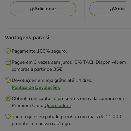
a
a
avaliações
avaliações
133.65€
157.47€
Adicionar
Adicio
Vantagens para si
Pagamento 100% seguro.
Pague em 3 vezes sem juros (0% TAE). Disponivél em
compras a partir de 35€.
Devoluções em loja grátis até 14 dias.
Politica de Devoluções
Obtenha descontos e presentes em cada compra com
Premium Club.
Quero aderir
Tudo o que seu patudo precisa, com mais de 11.000
produtos no nosso catálogo.