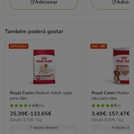
110.18€
19.38€
Adicionar
Adicio
Também poderá gostar
15% Desc.
Até - 8€!
Royal Canin
Medium Adult ração
Royal Canin
Medium A
para cães
lata para cães
4.8
5
(93)
(2)
4.8
5
Preço
25.39€
-
133.65€
Preço
3.49€
-
157.47€
estrelas
estrelas
3.71€
8.00€
Desde 3.71€ / kg
Desde 8.00€ / kg
de
de
com
com
por
por
25.39€
3.49€
7 opções de peso
4 opções de 
93
2
kg
kg