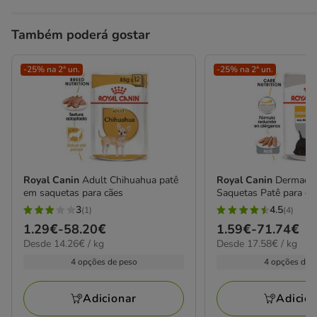
Também poderá gostar
-25% na 2ª un.
-25% na 2ª un.
Royal Canin
Adult Chihuahua patê
Royal Canin
Dermaco
em saquetas para cães
Saquetas Patê para cã
3
4.5
(1)
(4)
3
4.5
Preço
1.29€
-
58.20€
Preço
1.59€
-
71.74€
estrelas
estrelas
14.26€
17.58€
Desde 14.26€ / kg
Desde 17.58€ / kg
de
de
com
com
por
por
1.29€
1.59€
4 opções de peso
4 opções de 
1
4
kg
kg
a
a
avaliações
avaliações
58.20€
71.74€
Adicionar
Adicio