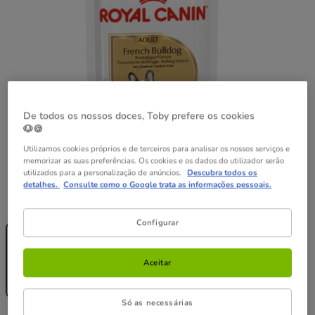
De todos os nossos doces, Toby prefere os cookies
🐶🍪
Utilizamos cookies próprios e de terceiros para analisar os nossos serviços e
memorizar as suas preferências. Os cookies e os dados do utilizador serão
utilizados para a personalização de anúncios.
Descubra todos os
detalhes.
Consulte como o Google trata as informações pessoais.
Peso:
85 g
Sem Stock
Sem Stock
Configurar
85 g
24 saquetas x
85 g
42.96€
Aceitar
1.79€
41.24€
(21.06€ / kg)
(20.22€ / kg)
Só as necessárias