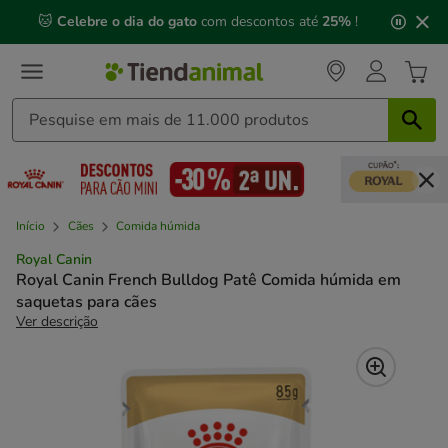
2
🐱
Celebre o dia do gato
com descontos até
25%
!
de
3,
mensagem,
Início
Cães
Comida húmida
Royal Canin
Royal Canin French Bulldog Patê Comida húmida em
saquetas para cães
Ver descrição