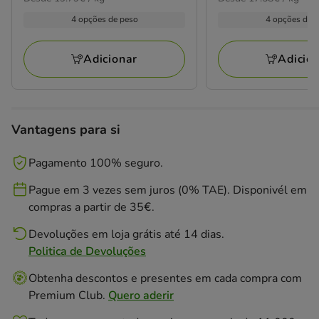
com
com
por
por
1.79€
1.59€
4 opções de peso
4 opções de 
20
13
kg
kg
a
a
avaliações
avaliações
80.76€
71.74€
Adicionar
Adicio
Vantagens para si
Pagamento 100% seguro.
Pague em 3 vezes sem juros (0% TAE). Disponivél em
compras a partir de 35€.
Devoluções em loja grátis até 14 dias.
Politica de Devoluções
Obtenha descontos e presentes em cada compra com
Premium Club.
Quero aderir