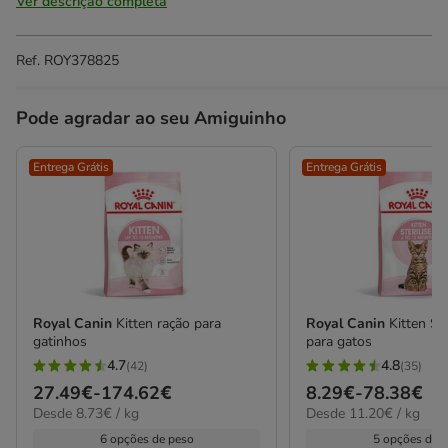
Ver descrição completa
Ref.
ROY378825
Pode agradar ao seu Amiguinho
Entrega Grátis
Entrega Grátis
Royal Canin
Kitten ração para
Royal Canin
Kitten St
gatinhos
para gatos
4.7
4.8
(42)
(35)
4.7
4.8
Preço
27.49€
-
174.62€
Preço
8.29€
-
78.38€
estrelas
estrelas
8.73€
11.20€
Desde 8.73€ / kg
Desde 11.20€ / kg
de
de
com
com
por
por
27.49€
8.29€
6 opções de peso
5 opções de 