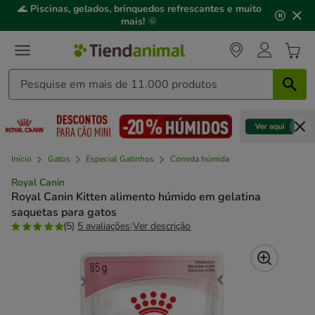
2
🌊
Piscinas, gelados, brinquedos refrescantes e muito
de
mais!
🌞
3,
mensagem,
Início
Gatos
Especial Gatinhos
Comida húmida
Royal Canin
Royal Canin Kitten alimento húmido em gelatina
saquetas para gatos
(5)
5 avaliações
|
Ver descrição