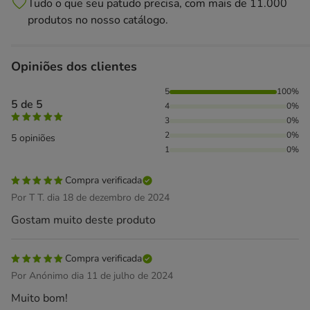
Tudo o que seu patudo precisa, com mais de 11.000
produtos no nosso catálogo.
Opiniões dos clientes
100% das pessoas avaliaram com 5 estrelas,
5
100%
5 de 5
4
0%
3
0%
2
0%
5 opiniões
1
0%
Compra verificada
Por T T. dia 18 de dezembro de 2024
Gostam muito deste produto
Compra verificada
Por Anónimo dia 11 de julho de 2024
Muito bom!