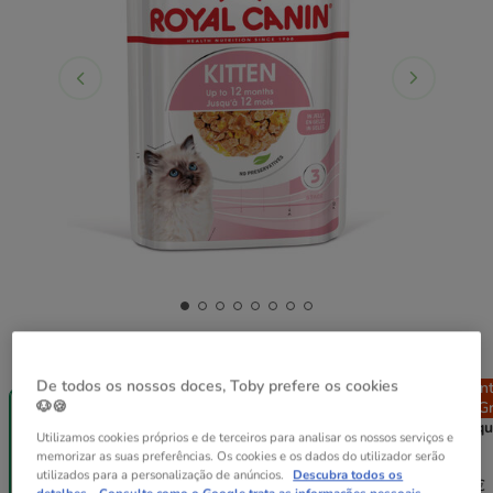
Peso:
85 g
De todos os nossos doces, Toby prefere os cookies
Entrega
Entrega
Entrega
En
🐶🍪
Grátis
Grátis
Grátis
Gr
85 g
12 saquetas x
24 saquetas x
48 saqu
Utilizamos cookies próprios e de terceiros para analisar os nossos serviços e
85 g
85 g
85 g
memorizar as suas preferências. Os cookies e os dados do utilizador serão
22.68€
45.36€
90.72€
utilizados para a personalização de anúncios.
Descubra todos os
1.89€
22.23€
43.55€
85.28€