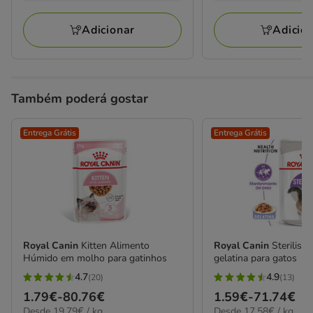
42
35
kg
kg
a
a
avaliações
avaliações
174.62€
78.38€
Adicionar
Adicio
Também poderá gostar
Entrega Grátis
Entrega Grátis
Royal Canin
Kitten Alimento
Royal Canin
Sterilise
Húmido em molho para gatinhos
gelatina para gatos
4.7
4.9
(20)
(13)
4.7
4.9
Preço
1.79€
-
80.76€
Preço
1.59€
-
71.74€
estrelas
estrelas
19.79€
17.58€
Desde 19.79€ / kg
Desde 17.58€ / kg
de
de