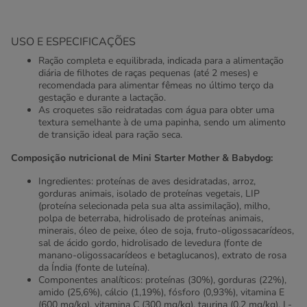
USO E ESPECIFICAÇÕES
Ração completa e equilibrada, indicada para a alimentação
diária de filhotes de raças pequenas (até 2 meses) e
recomendada para alimentar fêmeas no último terço da
gestação e durante a lactação.
As croquetes são reidratadas com água para obter uma
textura semelhante à de uma papinha, sendo um alimento
de transição ideal para ração seca.
Composição nutricional de Mini Starter Mother & Babydog:
Ingredientes: proteínas de aves desidratadas, arroz,
gorduras animais, isolado de proteínas vegetais, LIP
(proteína selecionada pela sua alta assimilação), milho,
polpa de beterraba, hidrolisado de proteínas animais,
minerais, óleo de peixe, óleo de soja, fruto-oligossacarídeos,
sal de ácido gordo, hidrolisado de levedura (fonte de
manano-oligossacarídeos e betaglucanos), extrato de rosa
da Índia (fonte de luteína).
Componentes analíticos: proteínas (30%), gorduras (22%),
amido (25,6%), cálcio (1,19%), fósforo (0,93%), vitamina E
(600 mg/kg), vitamina C (300 mg/kg), taurina (0,2 mg/kg), L-