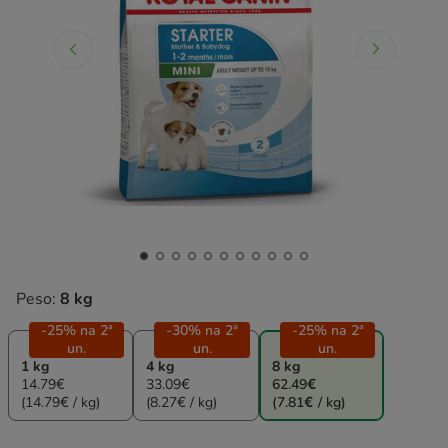
Peso:
8 kg
-25% na 2ª
-30% na 2ª
-25% na 2ª
un.
un.
un.
1 kg
4 kg
8 kg
14.79€
33.09€
62.49€
(14.79€ / kg)
(8.27€ / kg)
(7.81€ / kg)