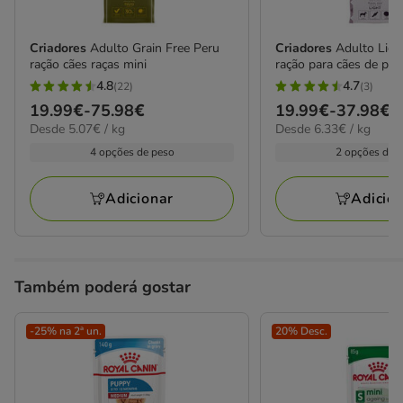
Criadores
Adulto Grain Free Peru
Criadores
Adulto Ligh
ração cães raças mini
ração para cães de por
4.8
4.7
(22)
(3)
4.8
4.7
Preço
19.99€
-
75.98€
Preço
19.99€
-
37.98€
estrelas
estrelas
5.07€
6.33€
Desde 5.07€ / kg
Desde 6.33€ / kg
de
de
com
com
por
por
19.99€
19.99€
4 opções de peso
2 opções de 
22
3
kg
kg
a
a
avaliações
avaliações
75.98€
37.98€
Adicionar
Adicio
Também poderá gostar
-25% na 2ª un.
20% Desc.