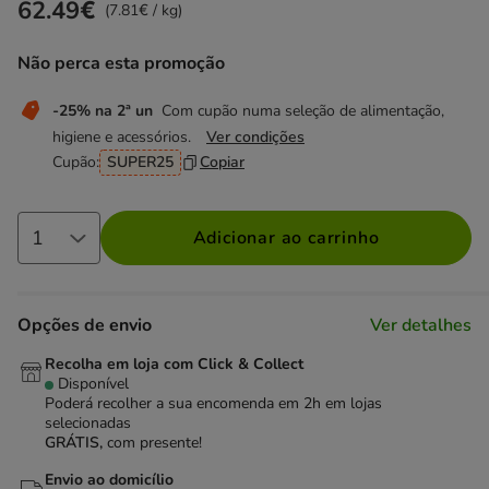
62.49€
Preço 62.49€, 7.81 EUR por kg
(7.81€ / kg)
Não perca esta promoção
-25% na 2ª un
Com cupão numa seleção de alimentação,
higiene e acessórios.
Ver condições
Cupão:
SUPER25
Copiar
Adicionar ao carrinho
Opções de envio
Ver detalhes
Recolha em loja com Click & Collect
Disponível
Poderá recolher a sua encomenda em 2h em lojas
selecionadas
GRÁTIS,
com presente!
Envio ao domicílio