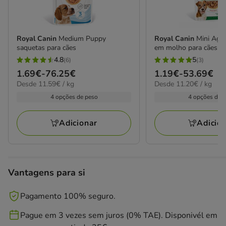
Royal Canin
Medium Puppy
Royal Canin
Mini Age
saquetas para cães
em molho para cães sé
4.8
5
(6)
(3)
4.8
5
Preço
1.69€
-
76.25€
Preço
1.19€
-
53.69€
estrelas
estrelas
11.59€
11.20€
Desde 11.59€ / kg
Desde 11.20€ / kg
de
de
com
com
por
por
1.69€
1.19€
4 opções de peso
4 opções de 
6
3
kg
kg
a
a
avaliações
avaliações
76.25€
53.69€
Adicionar
Adicio
Vantagens para si
Pagamento 100% seguro.
Pague em 3 vezes sem juros (0% TAE). Disponivél em