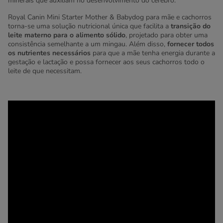
minerais que auxiliam no desenvolvimento do cérebro.
Royal Canin Mini Starter Mother & Babydog para mãe e cachorros
torna-se uma solução nutricional única que facilita a
transição do
leite materno para o alimento sólido
, projetado para obter uma
consistência semelhante a um mingau. Além disso,
fornecer todos
os nutrientes necessários
para que a mãe tenha energia durante a
gestação e lactação e possa fornecer aos seus cachorros todo o
leite de que necessitam.