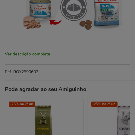
Ver descrição completa
Ref.
ROY2990602
Pode agradar ao seu Amiguinho
-25% na 2ª un.
-25% na 2ª un.