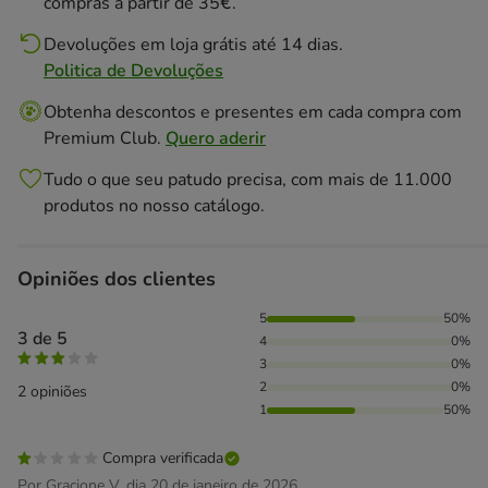
compras a partir de 35€.
Devoluções em loja grátis até 14 dias.
Politica de Devoluções
Obtenha descontos e presentes em cada compra com
Premium Club.
Quero aderir
Tudo o que seu patudo precisa, com mais de 11.000
produtos no nosso catálogo.
Opiniões dos clientes
50% das pessoas avaliaram com 5 estrelas, 50% das pessoa
5
50%
3 de 5
4
0%
3
0%
2
0%
2 opiniões
1
50%
Compra verificada
Por Gracione V. dia 20 de janeiro de 2026