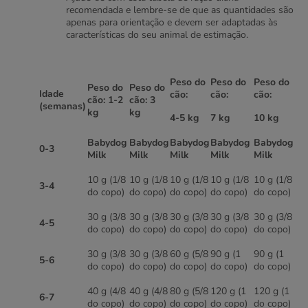
recomendada e lembre-se de que as quantidades são
apenas para orientação e devem ser adaptadas às
características do seu animal de estimação.
Peso do
Peso do
Peso do
Peso do
Peso do
Idade
cão:
cão:
cão:
cão: 1-2
cão: 3
(semanas)
kg
kg
4-5 kg
7 kg
10 kg
Babydog
Babydog
Babydog
Babydog
Babydog
0-3
Milk
Milk
Milk
Milk
Milk
10 g (1/8
10 g (1/8
10 g (1/8
10 g (1/8
10 g (1/8
3-4
do copo)
do copo)
do copo)
do copo)
do copo)
30 g (3/8
30 g (3/8
30 g (3/8
30 g (3/8
30 g (3/8
4-5
do copo)
do copo)
do copo)
do copo)
do copo)
30 g (3/8
30 g (3/8
60 g (5/8
90 g (1
90 g (1
5-6
do copo)
do copo)
do copo)
do copo)
do copo)
40 g (4/8
40 g (4/8
80 g (5/8
120 g (1
120 g (1
6-7
do copo)
do copo)
do copo)
do copo)
do copo)