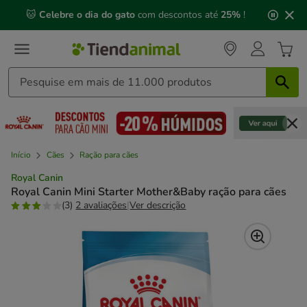
3
📅 Compre até às
13h00
e receba a sua encomenda no
de
próximo dia útil
⏰
3,
mensagem,
Início
Cães
Ração para cães
Royal Canin
Royal Canin Mini Starter Mother&Baby ração para cães
(3)
2 avaliações
|
Ver descrição