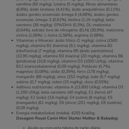
carnitina (50 mg/kg), luteína (5 mg/kg), fibras alimentares
(6,8%), ácido linoleico (4,41%), ácido araquidónico (0,11%),
ácidos gordos essenciais ómega 6 (4,68%), ácidos gordos
essenciais ómega-3 (0,62%), biotina (1,16 mg/kg), beta-
caroteno (36 mg/kg), EPA/DHA (0,3%), DL-metionina
(0,64%), extrato livre de nitrogénio (ELN) (30,9%), metionina
cistina (1,06%), L-lisina (1,56%), arginina (1,68%).
Vitaminas e Minerais: ácido fólico (1 mg/kg), colina (2500
mg/kg), vitamina B1 (tiamina) (9,1 mg/kg), vitamina B2
(riboflavina) (7 mg/kg), vitamina B5 (ácido pantoténico)
(32,95 mg/kg), vitamina B3 (niacina) (20 mg/kg), vitamina B6
(piridoxina) (10,8 mg/kg), vitamina D3 (1000 UI/kg), vitamina
B12 (cianocobalamina) (0,09 mg/kg). Potássio (0,7%),
magnésio (0,08%), sódio (0,35%), ferro (178 mg/kg),
manganês (88 mg/kg), zinco (252 mg/kg), iodo (5,7 mg/kg),
selénio (0,7 mg/kg), cobre (15 mg/kg), cloro (0,55%).
Aditivos nutricionais: vitamina A (13.900 UI/kg), vitamina D3
(1.200 UI/kg), beta-caroteno (40 mg/kg), E1 (ferro) (47
mg/kg), E2 (iodo) (3,6 mg/kg), E4 (cobre) (8 mg/kg), E5
(manganês) (61 mg/kg), E6 (zinco) (201 mg/kg), E8 (selénio)
(0,08 mg/kg).
Energia metabolizável (média): 4255 Kcal/kg.
Dosagem Royal Canin Mini Starter Mother & Babydog:
Ajude-se com esta tabela de ração diária