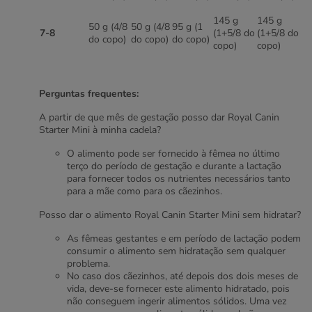
145 g
145 g
50 g (4/8
50 g (4/8
95 g (1
7-8
(1+5/8 do
(1+5/8 do
do copo)
do copo)
do copo)
copo)
copo)
Perguntas frequentes:
A partir de que mês de gestação posso dar Royal Canin
Starter Mini à minha cadela?
O alimento pode ser fornecido à fêmea no último
terço do período de gestação e durante a lactação
para fornecer todos os nutrientes necessários tanto
para a mãe como para os cãezinhos.
Posso dar o alimento Royal Canin Starter Mini sem hidratar?
As fêmeas gestantes e em período de lactação podem
consumir o alimento sem hidratação sem qualquer
problema.
No caso dos cãezinhos, até depois dos dois meses de
vida, deve-se fornecer este alimento hidratado, pois
não conseguem ingerir alimentos sólidos. Uma vez