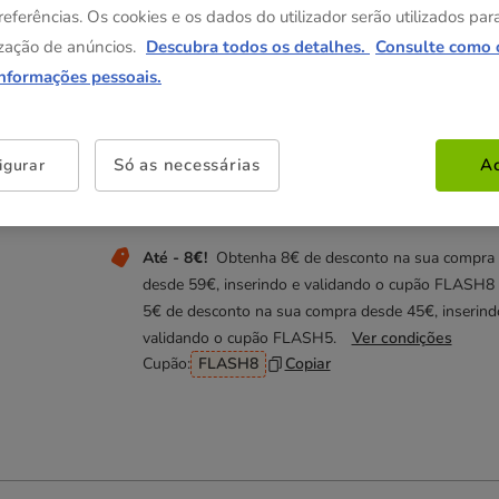
9.89€
referências. Os cookies e os dados do utilizador serão utilizados par
(1.24€ / l)
zação de anúncios.
Descubra todos os detalhes.
Consulte como 
informações pessoais.
Não perca estas promoções!
Entrega Grátis
Direto na compra de referências pa
Só as necessárias
Ac
igurar
gato com um valor igual ou superior a 39€.
Ver condições
Até - 8€!
Obtenha 8€ de desconto na sua compra
desde 59€, inserindo e validando o cupão FLASH8
5€ de desconto na sua compra desde 45€, inserind
validando o cupão FLASH5.
Ver condições
Cupão:
FLASH8
Copiar