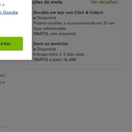
Opções de envio
Ver detalhes
a a
o Google
Recolha em loja com Click & Collect
Disponível
Poderá recolher a sua encomenda em 2h em
lojas selecionadas
GRÁTIS,
com presente!
ra
eitar
Envio ao domicílio
Disponível
Entrega entre
1-3 dias úteis
GRÁTIS
a partir de 49€
 ou
o e