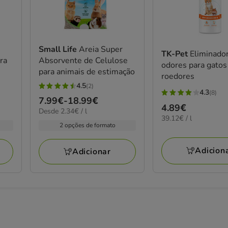
Small Life
Areia Super
TK-Pet
Eliminado
ra
Absorvente de Celulose
odores para gatos
para animais de estimação
roedores
4.5
(2)
4.5
4.3
(8)
4.3
Preço
7.99€
-
18.99€
estrelas
Preço
4.89€
estrelas
2.34€
Desde 2.34€ / l
de
com
39.12€
39.12€ / l
4.89€
por
com
7.99€
2 opções de formato
por
2
L
8
a
L
avaliações
avaliações
18.99€
Adicion
Adicionar