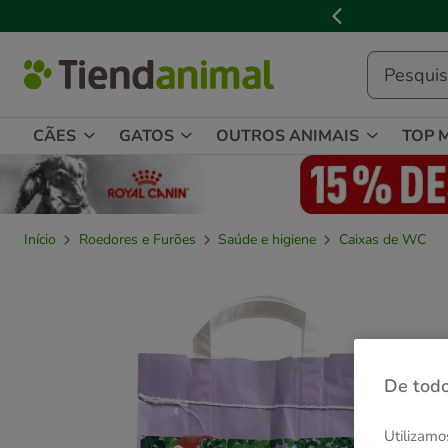
2
de
3,
mensagem,
CÃES
GATOS
OUTROS ANIMAIS
TOP 
Início
Roedores e Furões
Saúde e higiene
Caixas de WC
De todo
Utilizamo