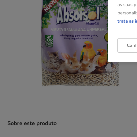
as suas p
personali
trata as 
Conf
Sobre este produto