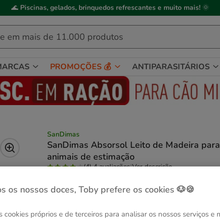
🌊
Piscinas, gelados, brinquedos refrescantes e muito mais!
🌞
MARCAS
PROMOÇÕES 💰
ANTIPARASITÁRIOS
SanDimas
SanDimas Absorsol Leito de Madeira para
animais de estimação
(4)
4 avaliações
|
Ver descrição
Formato:
8 L (4 kg)
s os nossos doces, Toby prefere os cookies 🐶🍪
Entrega Grátis
8 L (4 kg)
s cookies próprios e de terceiros para analisar os nossos serviços e