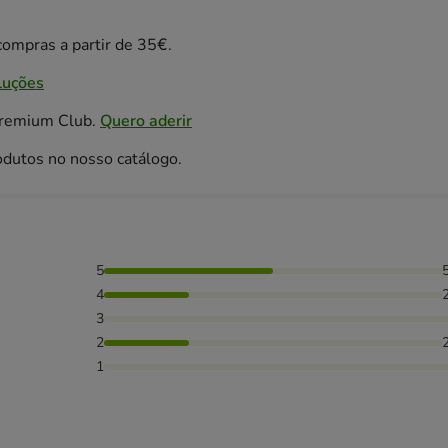
ompras a partir de 35€.
luções
Premium Club.
Quero aderir
odutos no nosso catálogo.
5
as avaliaram com 4 estrelas, 25% das pessoas avaliaram com 
4
3
2
1