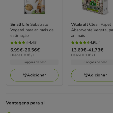
Small Life
Substrato
Vitakraft
Clean Papel
Vegetal para animais de
Absorvente Vegetal pa
estimação
animais
4.4
4.9
(5)
(14)
4.4
4.9
Preço
6.99€
-
26.56€
Preço
13.69€
-
41.73€
estrelas
estrelas
0.83€
0.83€
Desde 0.83€ / l
Desde 0.83€ / l
de
de
com
com
por
por
6.99€
13.69€
3 opções de peso
3 opções de peso
5
14
L
L
a
a
avaliações
avaliações
26.56€
41.73€
Adicionar
Adicionar
Vantagens para si