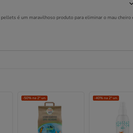
 pellets é um maravilhoso produto para eliminar o mau cheiro 
-50% na 2ª un.
-40% na 2ª un.