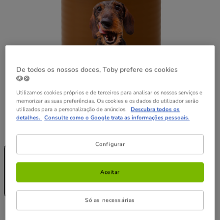
De todos os nossos doces, Toby prefere os cookies
🐶🍪
Utilizamos cookies próprios e de terceiros para analisar os nossos serviços e
memorizar as suas preferências. Os cookies e os dados do utilizador serão
utilizados para a personalização de anúncios.
Descubra todos os
detalhes.
Consulte como o Google trata as informações pessoais.
Peso:
1.2 kg
Configurar
Sem Stock
Sem Stock
1.2 kg
12 latas x 1.2
kg
39.48€
Aceitar
3.29€
38.30€
(2.74€ / kg)
(2.66€ / kg)
Só as necessárias
3.29€
Preço 3.29€, 2.74 EUR por kg
(2.74€ / kg)