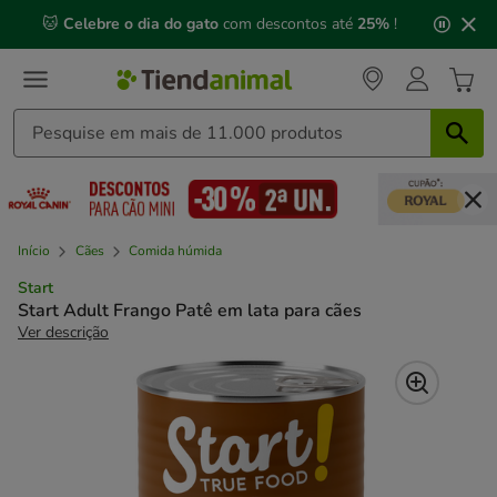
2
🐱
Celebre o dia do gato
com descontos até
25%
!
de
3,
mensagem,
Início
Cães
Comida húmida
Start
Start Adult Frango Patê em lata para cães
Ver descrição