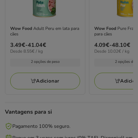
Wow Food
Adult Peru em lata para
Wow Food
Pure Fran
cães
para cães
Preço
3.49€
-
41.04€
Preço
4.09€
-
48.10€
8.55€
10.02€
Desde 8.55€ / kg
Desde 10.02€ / kg
de
de
por
por
3.49€
4.09€
kg
kg
2 opções de peso
2 opções de 
a
a
41.04€
48.10€
Adicionar
Adicio
Vantagens para si
Pagamento 100% seguro.