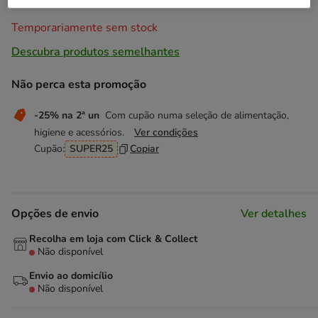
Temporariamente sem stock
Descubra produtos semelhantes
Não perca esta promoção
-25% na 2ª un
Com cupão numa seleção de alimentação,
higiene e acessórios.
Ver condições
Cupão:
SUPER25
Copiar
Opções de envio
Ver detalhes
Recolha em loja com Click & Collect
Não disponível
Envio ao domicílio
Não disponível