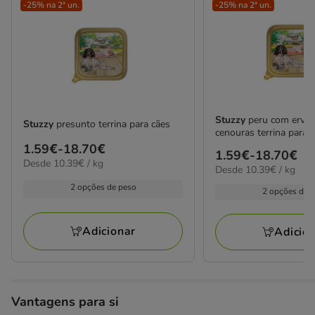
-25% na 2ª un.
-25% na 2ª un.
Stuzzy
peru com ervil
Stuzzy
presunto terrina para cães
cenouras terrina para 
Preço
1.59€
-
18.70€
Preço
1.59€
-
18.70€
10.39€
Desde 10.39€ / kg
de
10.39€
Desde 10.39€ / kg
de
por
1.59€
por
1.59€
kg
2 opções de peso
2 opções de 
kg
a
a
18.70€
18.70€
Adicionar
Adicio
Vantagens para si