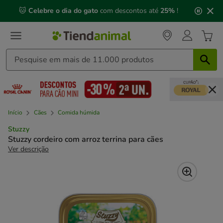
2
🐱
Celebre o dia do gato
com descontos até
25%
!
de
3,
mensagem,
Início
Cães
Comida húmida
Stuzzy
Stuzzy cordeiro com arroz terrina para cães
Ver descrição