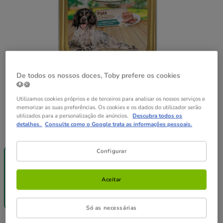
De todos os nossos doces, Toby prefere os cookies
🐶🍪
Utilizamos cookies próprios e de terceiros para analisar os nossos serviços e
memorizar as suas preferências. Os cookies e os dados do utilizador serão
utilizados para a personalização de anúncios.
Descubra todos os
detalhes.
Consulte como o Google trata as informações pessoais.
Peso:
150 g
-25% na 2ª
Pack
Configurar
un.
Poupança
150 g
12 terrinas x
150 g
Aceitar
19.08€
1.59€
18.70€
(10.60€ / kg)
(10.39€ / kg)
Só as necessárias