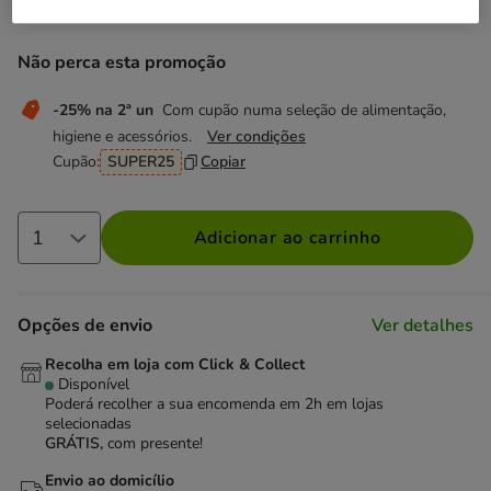
1.59€
Preço 1.59€, 10.60 EUR por kg
(10.60€ / kg)
Não perca esta promoção
-25% na 2ª un
Com cupão numa seleção de alimentação,
higiene e acessórios.
Ver condições
Cupão:
SUPER25
Copiar
Adicionar ao carrinho
Opções de envio
Ver detalhes
Recolha em loja com Click & Collect
Disponível
Poderá recolher a sua encomenda em 2h em lojas
selecionadas
GRÁTIS,
com presente!
Envio ao domicílio