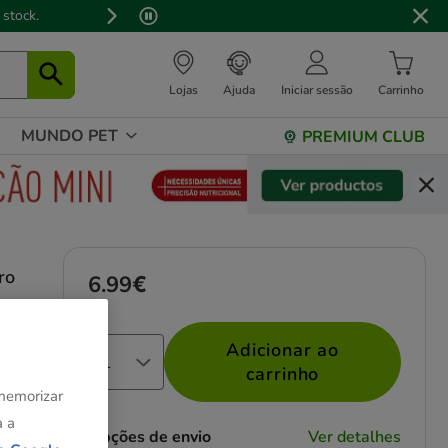
Lojas
Ajuda
Iniciar sessão
Carrinho
MUNDO PET
PREMIUM CLUB
ro
6.99€
Preço 6.99€
Adicionar ao
carrinho
 memorizar
a a
Opções de envio
Ver detalhes