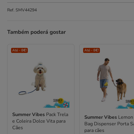
Ref.
SMV44294
Também poderá gostar
Até - 8€!
Até - 8€!
Summer Vibes
Pack Trela
Summer Vibes
Lemon
e Coleira Dolce Vita para
Bag Dispenser Porta S
Cães
para cães