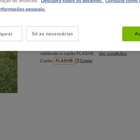
zação de anúncios.
Descubra todos os detalhes.
Consulte como 
informações pessoais.
Não perca esta promoção
Até - 8€!
Obtenha 8€ de desconto na sua compra
Só as necessárias
Ac
igurar
desde 59€, inserindo e validando o cupão FLASH8
5€ de desconto na sua compra desde 45€, inserind
validando o cupão FLASH5.
Ver condições
Cupão:
FLASH8
Copiar