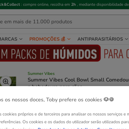
🛒
-8€
com o cupão:
FLASH8
ou
-5€
com o cupão:
FLASH5
🏃‍♂️
MARCAS
PROMOÇÕES 💰
ANTIPARASITÁRIOS
Summer Vibes
Summer Vibes Cool Bowl Small Comedou
e bebedouro para cães
Ver descrição
s os nossos doces, Toby prefere os cookies 🐶🍪
Composição:
500 ml
Até - 8€!
s cookies próprios e de terceiros para analisar os nossos serviços e
500 ml
referências. Os cookies e os dados do utilizador serão utilizados par
6.99€