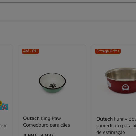
Até - 8€!
Entrega Grátis
Outech
King Paw
Outech
Funny Bo
Comedouro para cães
aco
comedouro para a
de estimação
Preço
4.99€
-
9.99€