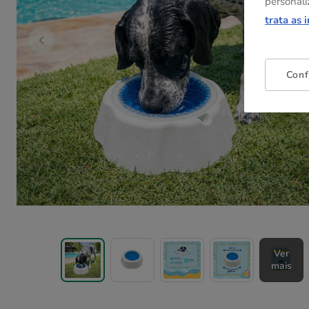
personali
trata as 
Conf
Ver
mais