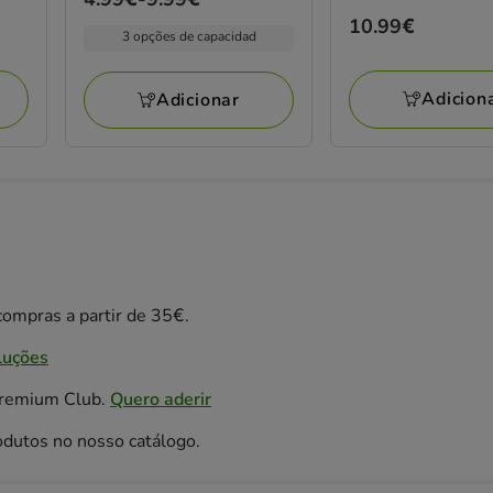
de
Preço
10.99€
3 opções de capacidad
4.99€
10.99€
a
Adicion
Adicionar
9.99€
ompras a partir de 35€.
luções
Premium Club.
Quero aderir
odutos no nosso catálogo.