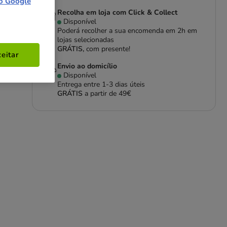
o Google
Recolha em loja com Click & Collect
Disponível
Poderá recolher a sua encomenda em 2h em
lojas selecionadas
GRÁTIS,
com presente!
eitar
 ou
Envio ao domicílio
o e
Disponível
Entrega entre
1-3 dias úteis
GRÁTIS
a partir de 49€