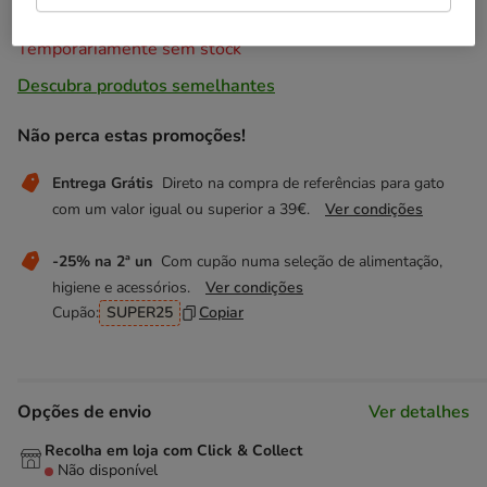
Temporariamente sem stock
Descubra produtos semelhantes
Não perca estas promoções!
Entrega Grátis
Direto na compra de referências para gato
com um valor igual ou superior a 39€.
Ver condições
-25% na 2ª un
Com cupão numa seleção de alimentação,
higiene e acessórios.
Ver condições
Cupão:
SUPER25
Copiar
Opções de envio
Ver detalhes
Recolha em loja com Click & Collect
Não disponível