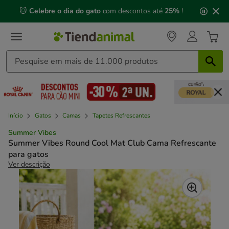
2
🐱
Celebre o dia do gato
com descontos até
25%
!
de
3,
mensagem,
Início
Gatos
Camas
Tapetes Refrescantes
Summer Vibes
Summer Vibes Round Cool Mat Club Cama Refrescante
para gatos
Ver descrição