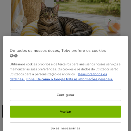
De todos os nossos doces, Toby prefere os cookies
🐶🍪
Utilizamos cookies próprios e de terceiros para analisar os nossos serviços e
memorizar as suas preferências. Os cookies e os dados do utilizador serão
utilizados para a personalização de anúncios.
Descubra todos os
detalhes.
Consulte como o Google trata as informações pessoais.
Guia de tamanhos
Medidas:
62 x 62 x 3 cm
Configurar
Sem Stock
62 x 62 x 3 cm
Aceitar
12.99€
12.99€
Só as necessárias
Preço 12.99€