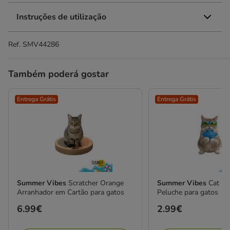
Instruções de utilização
Ref.
SMV44286
Também poderá gostar
Entrega Grátis
Entrega Grátis
Summer Vibes
Scratcher Orange
Summer Vibes
Cat M
Arranhador em Cartão para gatos
Peluche para gatos
Preço
6.99€
Preço
2.99€
6.99€
2.99€