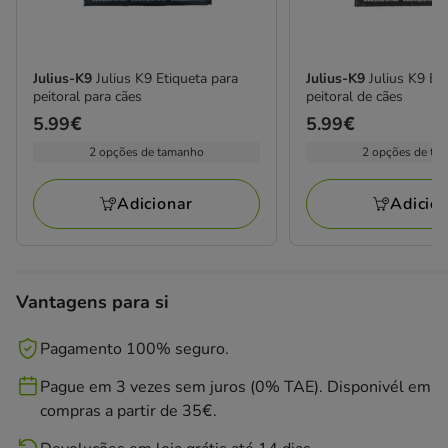
Julius-K9
Julius K9 Etiqueta para
Julius-K9
Julius K9 Et
peitoral para cães
peitoral de cães
Preço
5.99€
Preço
5.99€
5.99€
5.99€
2 opções de tamanho
2 opções de ta
Adicionar
Adicio
Vantagens para si
Pagamento 100% seguro.
Pague em 3 vezes sem juros (0% TAE). Disponivél em
compras a partir de 35€.