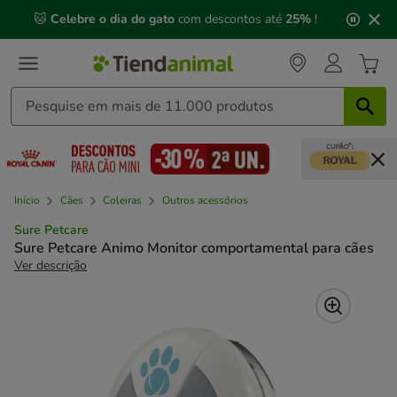
2
🐱
Celebre o dia do gato
com descontos até
25%
!
de
3,
mensagem,
Início
Cães
Coleiras
Outros acessórios
Sure Petcare
Sure Petcare Animo Monitor comportamental para cães
Ver descrição