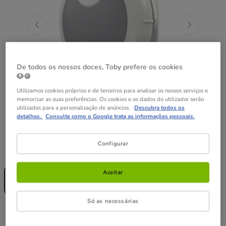
De todos os nossos doces, Toby prefere os cookies
🐶🍪
Utilizamos cookies próprios e de terceiros para analisar os nossos serviços e
memorizar as suas preferências. Os cookies e os dados do utilizador serão
utilizados para a personalização de anúncios.
Descubra todos os
detalhes.
Consulte como o Google trata as informações pessoais.
Configurar
Formato:
1 Unidad
Sem Stock
Aceitar
1 Unidad
79.99€
Só as necessárias
79.99€
Preço 79.99€