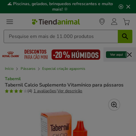
2
🌊
Piscinas, gelados, brinquedos refrescantes e muito
de
mais!
🌞
3,
mensagem,
Início
Pássaros
Especial criação agapornis
Tabernil
Tabernil Calcio Suplemento Vitamínico para pássaros
(4)
1 avaliações
|
Ver descrição