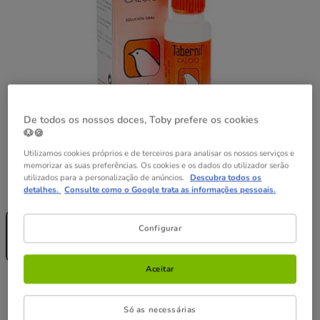
De todos os nossos doces, Toby prefere os cookies
🐶🍪
Utilizamos cookies próprios e de terceiros para analisar os nossos serviços e
memorizar as suas preferências. Os cookies e os dados do utilizador serão
utilizados para a personalização de anúncios.
Descubra todos os
Formato:
20 ml
detalhes.
Consulte como o Google trata as informações pessoais.
Sem Stock
20 ml
Configurar
14.59€
(145.90€ / l)
Aceitar
14.59€
Preço 14.59€, 145.90 EUR por l
(145.90€ / l)
Só as necessárias