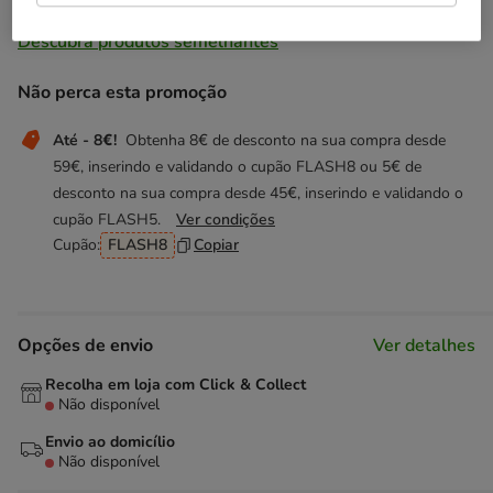
Temporariamente sem stock
Descubra produtos semelhantes
Não perca esta promoção
Até - 8€!
Obtenha 8€ de desconto na sua compra desde
59€, inserindo e validando o cupão FLASH8 ou 5€ de
desconto na sua compra desde 45€, inserindo e validando o
cupão FLASH5.
Ver condições
Cupão:
FLASH8
Copiar
Opções de envio
Ver detalhes
Recolha em loja com Click & Collect
Não disponível
Envio ao domicílio
Não disponível