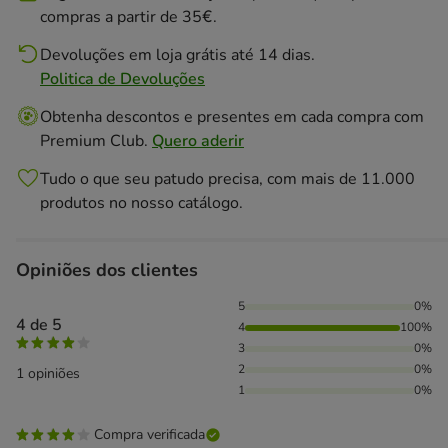
compras a partir de 35€.
Devoluções em loja grátis até 14 dias.
Politica de Devoluções
Obtenha descontos e presentes em cada compra com
Premium Club.
Quero aderir
Tudo o que seu patudo precisa, com mais de 11.000
produtos no nosso catálogo.
Opiniões dos clientes
100% das pessoas avaliaram com 4 estrelas,
5
0%
4 de 5
4
100%
3
0%
2
0%
1 opiniões
1
0%
Compra verificada