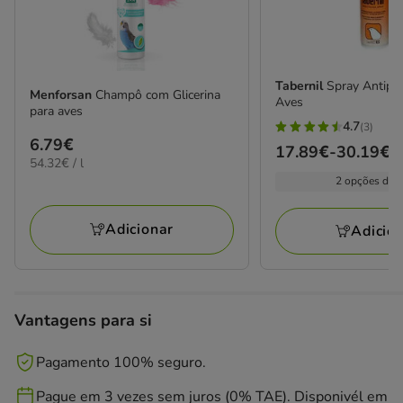
Tabernil
Spray Antipar
Menforsan
Champô com Glicerina
Aves
para aves
4.7
(3)
4.7
Preço
6.79€
Preço
17.89€
-
30.19€
estrelas
54.32€
54.32€ / l
6.79€
de
com
por
2 opções de 
17.89€
L
3
a
avaliações
Adicionar
Adicio
30.19€
Vantagens para si
Pagamento 100% seguro.
Pague em 3 vezes sem juros (0% TAE). Disponivél em