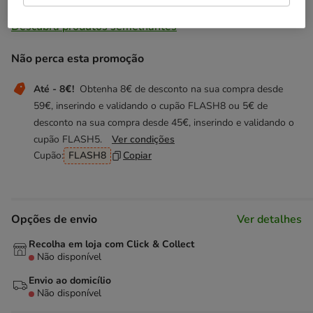
Temporariamente sem stock
Descubra produtos semelhantes
Não perca esta promoção
Até - 8€!
Obtenha 8€ de desconto na sua compra desde
59€, inserindo e validando o cupão FLASH8 ou 5€ de
desconto na sua compra desde 45€, inserindo e validando o
cupão FLASH5.
Ver condições
Cupão:
FLASH8
Copiar
Opções de envio
Ver detalhes
Recolha em loja com Click & Collect
Não disponível
Envio ao domicílio
Não disponível