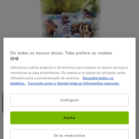
De todos os nossos doces, Toby prefere os cookies
🐶🍪
Utilizamos cookies próprios e de terceiros para analisar os nossos serviços e
memorizar as suas preferências. Os cookies e os dados do utilizador serão
utilizados para a personalização de anúncios.
Descubra todos os
Peso:
390 g
detalhes.
Consulte como o Google trata as informações pessoais.
Sem Stock
390 g
Configurar
3.99€
(10.23€ / kg)
Aceitar
3.99€
Preço 3.99€, 10.23 EUR por kg
(10.23€ / kg)
Só as necessárias