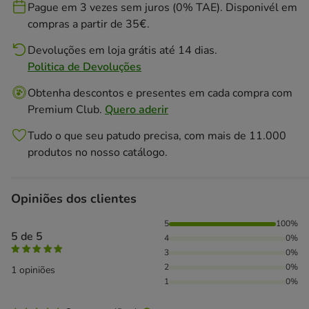
Pague em 3 vezes sem juros (0% TAE). Disponivél em
compras a partir de 35€.
Devoluções em loja grátis até 14 dias.
Politica de Devoluções
Obtenha descontos e presentes em cada compra com
Premium Club.
Quero aderir
Tudo o que seu patudo precisa, com mais de 11.000
produtos no nosso catálogo.
Opiniões dos clientes
100% das pessoas avaliaram com 5 estrelas,
5
100%
5 de 5
4
0%
3
0%
2
0%
1 opiniões
1
0%