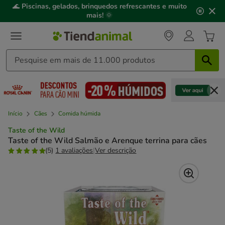
2
🌊
Piscinas, gelados, brinquedos refrescantes e muito
de
mais!
🌞
3,
mensagem,
Início
Cães
Comida húmida
Taste of the Wild
Taste of the Wild Salmão e Arenque terrina para cães
(5)
1 avaliações
|
Ver descrição