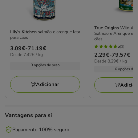
True Origins
Wild Adul
Lily's Kitchen
salmão e arenque lata
Salmão e Arenque em p
para cães
cães
5
(3)
Preço
3.09€
-
71.19€
5
Preço
2.29€
-
79.57€
7.42€
Desde 7.42€ / kg
de
estrelas
por
8.29€
Desde 8.29€ / kg
de
3.09€
com
kg
3 opções de peso
por
2.29€
6 opções de 
a
3
kg
a
71.19€
avaliações
79.57€
Adicionar
Adicio
Vantagens para si
Pagamento 100% seguro.