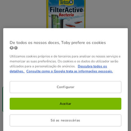
De todos os nossos doces, Toby prefere os cookies
🐶🍪
Utilizamos cookies próprios e de terceiros para analisar os nossos serviços e
memorizar as suas preferências. Os cookies e os dados do utilizador serão
utilizados para a personalização de anúncios.
Descubra todos os
detalhes.
Consulte como o Google trata as informações pessoais.
Formato:
100 ml
-25% na 2ª
Configurar
un.
100 ml
11.49€
Aceitar
(11.49€ / l)
Só as necessárias
11.49€
Preço 11.49€, 11.49 EUR por l
(11.49€ / l)