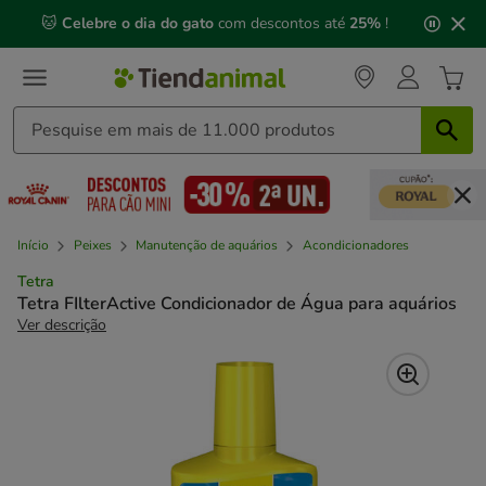
2
🐱
Celebre o dia do gato
com descontos até
25%
!
de
3,
mensagem,
Início
Peixes
Manutenção de aquários
Acondicionadores
Tetra
Tetra FIlterActive Condicionador de Água para aquários
Ver descrição