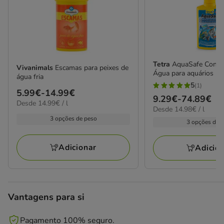
Tetra
AquaSafe Condi
Vivanimals
Escamas para peixes de
Água para aquários
água fria
5
(1)
5
Preço
5.99€
-
14.99€
Preço
9.29€
-
74.89€
estrelas
14.99€
Desde 14.99€ / l
de
14.98€
Desde 14.98€ / l
de
por
com
5.99€
por
3 opções de peso
L
9.29€
3 opções de 
1
L
a
a
avaliações
14.99€
74.89€
Adicionar
Adicio
Vantagens para si
Pagamento 100% seguro.