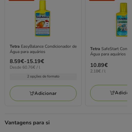
Tetra
EasyBalance Condicionador de
Tetra
SafeStart Condi
Água para aquários
Água para aquários
Preço
8.59€
-
15.19€
Preço
10.89€
60.76€
Desde 60.76€ / l
de
2.18€
2.18€ / l
10.89€
por
8.59€
por
2 opções de formato
L
L
a
15.19€
Adicio
Adicionar
Vantagens para si