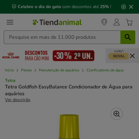
2
🐱
Celebre o dia do gato
com descontos até
25%
!
de
3,
mensagem,
Início
Peixes
Manutenção de aquários
Clarificadores de água
Tetra
Tetra Goldfish EasyBalance Condicionador de Água para
aquários
Ver descrição