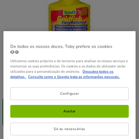
De todos os nossos doces, Toby prefere os cookies
🐶🍪
Utilizamos cookies próprios e de terceiros para analisar os nossos serviços e
memorizar as suas preferências. Os cookies e os dados do utilizador serão
utilizados para a personalização de anúncios.
Descubra todos os
detalhes.
Consulte como o Google trata as informações pessoais.
Peso:
100 ml
Configurar
-25% na 2ª
un.
100 ml
Aceitar
9.89€
(9.89€ / l)
Só as necessárias
9.89€
Preço 9.89€, 9.89 EUR por l
(9.89€ / l)