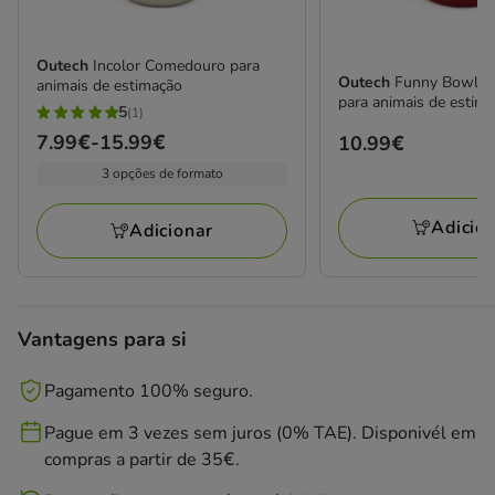
Outech
Incolor Comedouro para
Outech
Funny Bowl c
animais de estimação
para animais de estim
5
(1)
5
Preço
7.99€
-
15.99€
Preço
10.99€
estrelas
de
10.99€
3 opções de formato
com
7.99€
1
a
Adicio
avaliações
Adicionar
15.99€
Vantagens para si
Pagamento 100% seguro.
Pague em 3 vezes sem juros (0% TAE). Disponivél em
compras a partir de 35€.