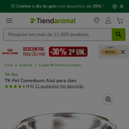
2
🐱
Celebre o dia do gato
com descontos até
25%
!
de
3,
mensagem,
Início
Especial
Cupão 5€ Próxima Compra
TK-Pet
TK-Pet Comedouro Azul para cães
(4.6)
11 avaliações
|
Ver descrição