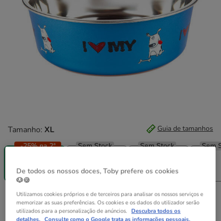
Guia de tamanhos
Tamanho:
XL
-25% na 2ª
Sem Stock
Sem Stock
Sem S
un.
L
M
XS
XL
De todos os nossos doces, Toby prefere os cookies
14.99€
10.99€
7.99€
5.99€
🐶🍪
Utilizamos cookies próprios e de terceiros para analisar os nossos serviços e
14.99€
Preço 14.99€
memorizar as suas preferências. Os cookies e os dados do utilizador serão
utilizados para a personalização de anúncios.
Descubra todos os
detalhes.
Consulte como o Google trata as informações pessoais.