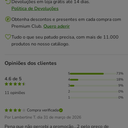
Devoluções em loja grátis até 14 dias.
Politica de Devoluções
Obtenha descontos e presentes em cada compra com
Premium Club.
Quero aderir
Tudo o que seu patudo precisa, com mais de 11.000
produtos no nosso catálogo.
Opiniões dos clientes
73% das pessoas avaliaram com 5 estrelas, 18% das pessoa
5
73%
4.6 de 5
4
18%
3
9%
2
0%
11 opiniões
1
0%
Compra verificada
Por Lambertine T. dia 31 de março de 2026
Pena que não percebi a promoção...2 pelo preço de