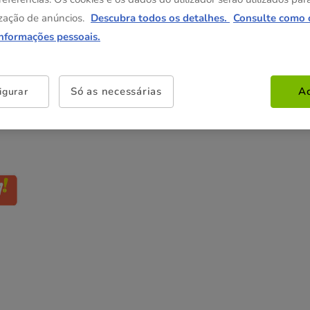
zação de anúncios.
Descubra todos os detalhes.
Consulte como 
Não perca esta promoção
informações pessoais.
-25% na 2ª un
Com cupão numa seleção de
alimentação, higiene e acessórios.
Ver condições
Só as necessárias
Ac
igurar
Cupão:
SUPER25
Copiar