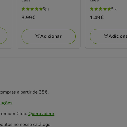
5
5
(1)
(2)
5
5
Preço
3.99€
Preço
1.49€
estrelas
estrelas
3.99€
1.49€
com
com
1
2
Adicionar
Adicion
avaliações
avaliações
ompras a partir de 35€.
luções
Premium Club.
Quero aderir
odutos no nosso catálogo.