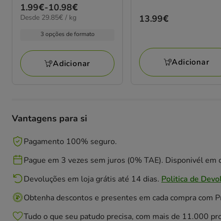
Preço
1.99€
-
10.98€
29.85€
Desde 29.85€ / kg
Preço
13.99€
de
por
13.99€
1.99€
kg
3 opções de formato
a
10.98€
Adicionar
Adicionar
Vantagens para si
Pagamento 100% seguro.
Pague em 3 vezes sem juros (0% TAE). Disponivél em c
Devoluções em loja grátis até 14 dias.
Politica de Devo
Obtenha descontos e presentes em cada compra com 
Tudo o que seu patudo precisa, com mais de 11.000 pr