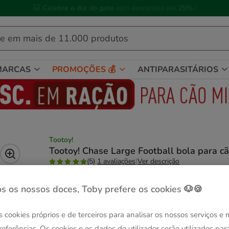
🐱
Celebre o dia do gato
com descontos até
25%
!
MARCAS
PROMOÇÕES 💰
ANTIPARASITÁRIOS
Tootoy!
Tootoy! Chase Large Football bola para c
(5)
1 avaliações
|
Ver descrição
Quantidades:
1 ud.
s os nossos doces, Toby prefere os cookies 🐶🍪
-25% na 2ª un.
1 ud.
s cookies próprios e de terceiros para analisar os nossos serviços e
13.99€
referências. Os cookies e os dados do utilizador serão utilizados par