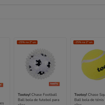
-25% na 2ª un.
-25% na 2ª un.
Tootoy!
Chase Football
Tootoy!
Chase Sq
Ball bola de futebol para
Ball bola de ténis
ães
cães
cães