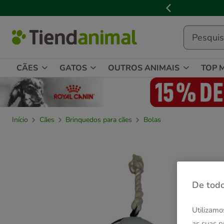
2
de
3,
mensagem,
CÃES
GATOS
OUTROS ANIMAIS
TOP 
Início
Cães
Brinquedos para cães
Bolas
De todo
Utilizamo
as suas p