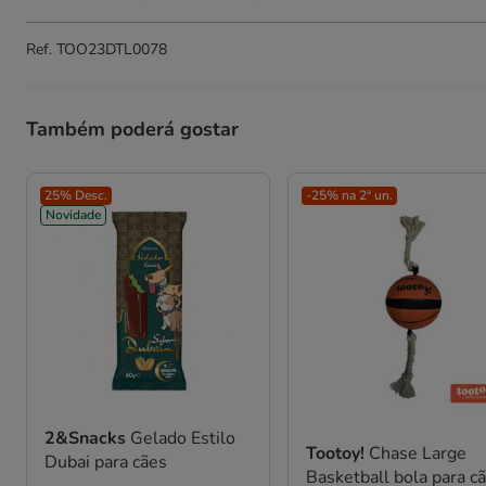
Ref.
TOO23DTL0078
Também poderá gostar
25% Desc.
-25% na 2ª un.
Novidade
2&Snacks
Gelado Estilo
Tootoy!
Chase Large
Dubai para cães
Basketball bola para c