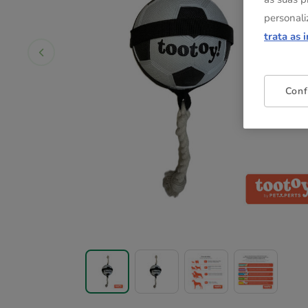
personali
trata as 
Conf