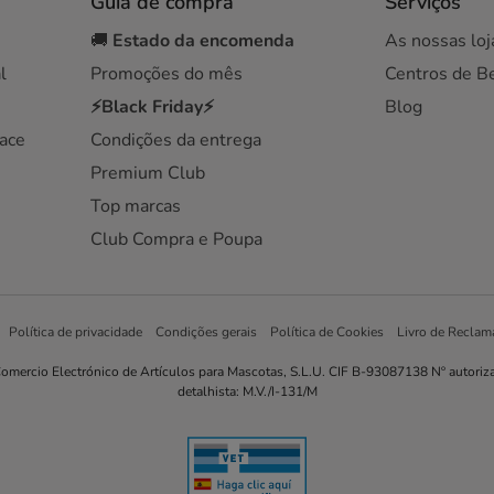
Guia de compra
Serviços
🚚
Estado da encomenda
As nossas loj
l
Promoções do mês
Centros de B
⚡Black Friday⚡
Blog
ace
Condições da entrega
Premium Club
Top marcas
Club Compra e Poupa
Política de privacidade
Condições gerais
Política de Cookies
Livro de Reclam
omercio Electrónico de Artículos para Mascotas, S.L.U. CIF B-93087138 Nº autoriz
detalhista: M.V./I-131/M