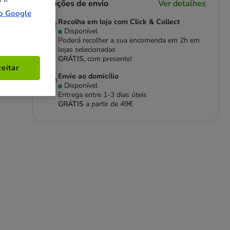
Opções de envio
Ver detalhes
o Google
Recolha em loja com Click & Collect
Disponível
Poderá recolher a sua encomenda em 2h em
lojas selecionadas
GRÁTIS,
com presente!
eitar
Envio ao domicílio
Disponível
Entrega entre
1-3 dias úteis
GRÁTIS
a partir de 49€