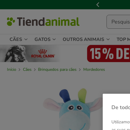
2
de
3,
mensagem,
CÃES
GATOS
OUTROS ANIMAIS
TOP 
Início
Cães
Brinquedos para cães
Mordedores
De todo
Utilizamo
as suas p