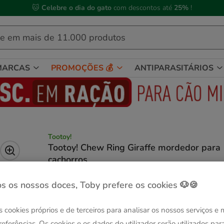
🐱
Celebre o dia do gato
com descontos até
25%
!
MARCAS
PROMOÇÕES 💰
ANTIPARASITÁRIOS
Tootoy!
Tootoy! Chew Ring Giraffe mordedor para
cachorros
(5)
1 avaliações
|
Ver descrição
s os nossos doces, Toby prefere os cookies 🐶🍪
Quantidades:
1 ud.
-40% na 2ª un.
s cookies próprios e de terceiros para analisar os nossos serviços e
1 ud.
referências. Os cookies e os dados do utilizador serão utilizados par