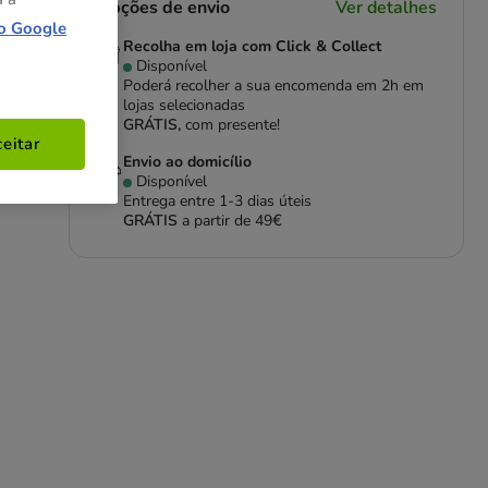
Opções de envio
Ver detalhes
o Google
Recolha em loja com Click & Collect
Disponível
Poderá recolher a sua encomenda em 2h em
lojas selecionadas
GRÁTIS,
com presente!
 da
eitar
para
Envio ao domicílio
Disponível
Entrega entre
1-3 dias úteis
GRÁTIS
a partir de 49€