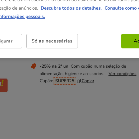
4.99€
zação de anúncios.
Descubra todos os detalhes.
Consulte como 
informações pessoais.
Não perca estas promoções!
-40% na 2ª un
Direto numa seleção de brinquedos
Só as necessárias
Ac
igurar
Tootoy para cão e acessórios de passeio da Gotoo 
gato.
Ver condições
-25% na 2ª un
Com cupão numa seleção de
alimentação, higiene e acessórios.
Ver condições
Cupão:
SUPER25
Copiar