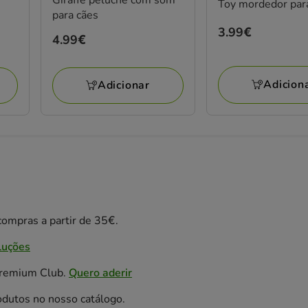
Toy mordedor par
para cães
Preço
3.99€
Preço
4.99€
3.99€
4.99€
Adicion
Adicionar
ompras a partir de 35€.
luções
Premium Club.
Quero aderir
odutos no nosso catálogo.