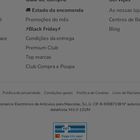
🚚
Estado da encomenda
As nossas loj
l
Promoções do mês
Centros de B
⚡Black Friday⚡
Blog
ace
Condições da entrega
Premium Club
Top marcas
Club Compra e Poupa
Política de privacidade
Condições gerais
Política de Cookies
Livro de Reclam
omercio Electrónico de Artículos para Mascotas, S.L.U. CIF B-93087138 Nº autoriz
detalhista: M.V./I-131/M