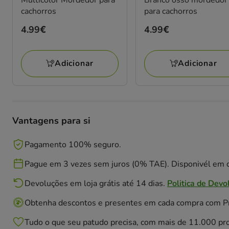
cachorros
para cachorros
Preço
4.99€
Preço
4.99€
4.99€
4.99€
Adicionar
Adicionar
Vantagens para si
Pagamento 100% seguro.
Pague em 3 vezes sem juros (0% TAE). Disponivél em c
Devoluções em loja grátis até 14 dias.
Politica de Devo
Obtenha descontos e presentes em cada compra com 
Tudo o que seu patudo precisa, com mais de 11.000 pr