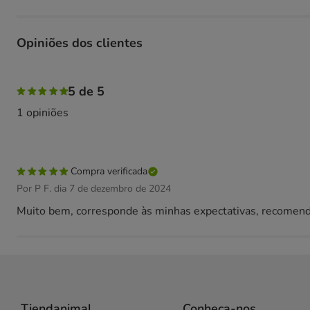
Opiniões dos clientes
100% das pessoas avaliaram com 5 estrelas,
5 de 5
1 opiniões
Compra verificada
Por P F. dia 7 de dezembro de 2024
Muito bem, corresponde às minhas expectativas, recomend
Tiendanimal
Conheça-nos