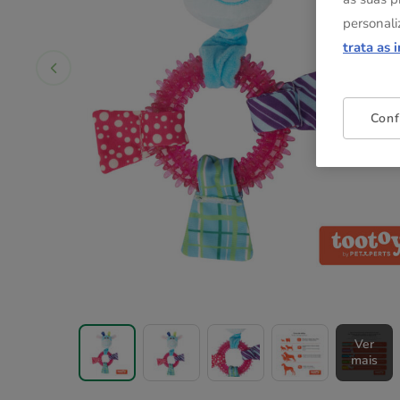
personali
trata as 
Conf
Ver
mais