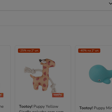
-25% na 2ª un.
-40% na 2ª un.
ne
Tootoy!
Puppy Yellow
Tootoy!
Puppy Mi
Giraffe peluche com som