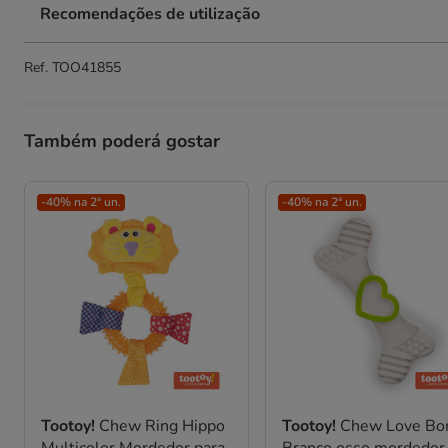
Recomendações de utilização
Ref.
TOO41855
Também poderá gostar
-40% na 2ª un.
-40% na 2ª un.
Tootoy!
Chew Ring Hippo
Tootoy!
Chew Love Bo
Multicolor Mordedor para
Branco osso mordedor