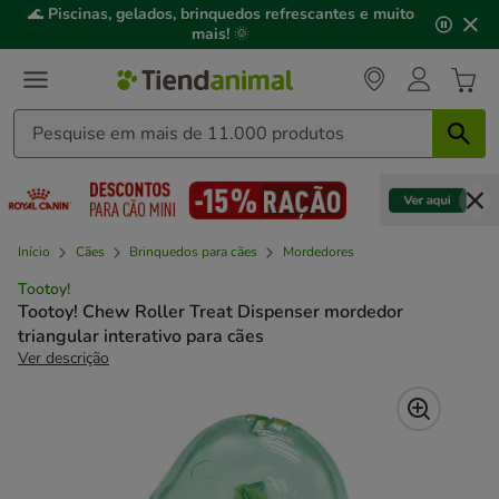
2
🌊
Piscinas, gelados, brinquedos refrescantes e muito
de
mais!
🌞
3,
mensagem,
Início
Cães
Brinquedos para cães
Mordedores
Tootoy!
Tootoy! Chew Roller Treat Dispenser mordedor
triangular interativo para cães
Ver descrição