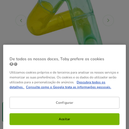
De todos os nossos doces, Toby prefere os cookies
🐶🍪
Utilizamos cookies próprios e de terceiros para analisar os nossos serviços e
memorizar as suas preferências. Os cookies e os dados do utilizador serão
utilizados para a personalização de anúncios.
Descubra todos os
detalhes.
Consulte como o Google trata as informações pessoais.
Quantidades:
1 ud.
-40% na 2ª
Configurar
un.
1 ud.
5.99€
Aceitar