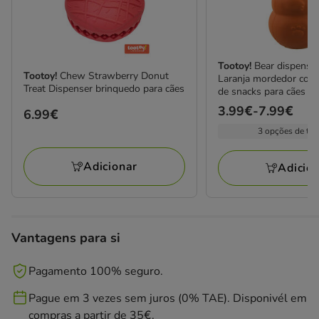
Tootoy!
Bear dispense
Tootoy!
Chew Strawberry Donut
Laranja mordedor com
Treat Dispenser brinquedo para cães
de snacks para cães
Preço
3.99€
-
7.99€
Preço
6.99€
de
6.99€
3 opções de ta
3.99€
a
Adicionar
Adicio
7.99€
Vantagens para si
Pagamento 100% seguro.
Pague em 3 vezes sem juros (0% TAE). Disponivél em
compras a partir de 35€.