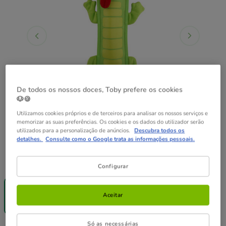
De todos os nossos doces, Toby prefere os cookies
🐶🍪
Utilizamos cookies próprios e de terceiros para analisar os nossos serviços e
memorizar as suas preferências. Os cookies e os dados do utilizador serão
utilizados para a personalização de anúncios.
Descubra todos os
detalhes.
Consulte como o Google trata as informações pessoais.
Quantidades:
1 ud.
Configurar
-25% na 2ª
un.
Aceitar
1 ud.
11.99€
Só as necessárias