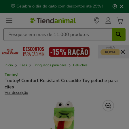
2
🐱
Celebre o dia do gato
com descontos até
25%
!
de
3,
mensagem,
Início
Cães
Brinquedos para cães
Peluches
Tootoy!
Tootoy! Comfort Resistant Crocodile Toy peluche para
cães
Ver descrição