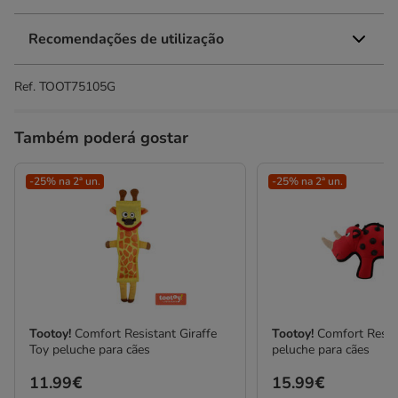
Recomendações de utilização
Ref.
TOOT75105G
Também poderá gostar
-25% na 2ª un.
-25% na 2ª un.
Tootoy!
Comfort Resistant Giraffe
Tootoy!
Comfort Resis
Toy peluche para cães
peluche para cães
Preço
11.99€
Preço
15.99€