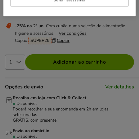
Só as necessárias
Não perca esta promoção
-25% na 2ª un
Com cupão numa seleção de alimentação,
higiene e acessórios.
Ver condições
Cupão:
SUPER25
Copiar
Adicionar ao carrinho
Opções de envio
Ver detalhes
Recolha em loja com Click & Collect
Disponível
Poderá recolher a sua encomenda em 2h em lojas
selecionadas
GRÁTIS,
com presente!
Envio ao domicílio
Disponível