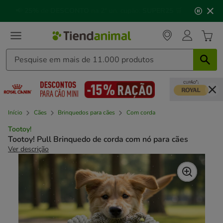
2
🐱
Celebre o dia do gato
com descontos até
25%
!
de
3,
mensagem,
Início
Cães
Brinquedos para cães
Com corda
Tootoy!
Tootoy! Pull Brinquedo de corda com nó para cães
Ver descrição