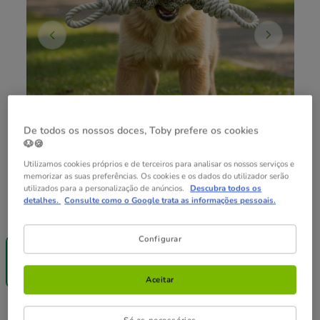
De todos os nossos doces, Toby prefere os cookies
🐶🍪
Utilizamos cookies próprios e de terceiros para analisar os nossos serviços e
memorizar as suas preferências. Os cookies e os dados do utilizador serão
utilizados para a personalização de anúncios.
Descubra todos os
detalhes.
Consulte como o Google trata as informações pessoais.
Composição:
1 ud.
-25% na 2ª
Configurar
un.
1 ud.
6.99€
Aceitar
6.99€
Preço 6.99€