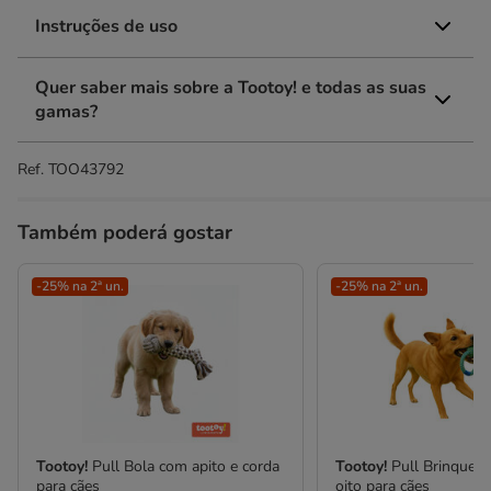
Instruções de uso
Quer saber mais sobre a Tootoy! e todas as suas
gamas?
Ref.
TOO43792
Também poderá gostar
-25% na 2ª un.
-25% na 2ª un.
Tootoy!
Pull Bola com apito e corda
Tootoy!
Pull Brinqued
para cães
oito para cães