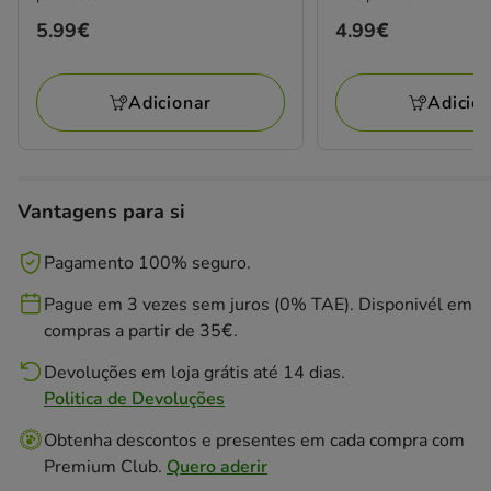
Preço
5.99€
Preço
4.99€
5.99€
4.99€
Adicionar
Adicio
Vantagens para si
Pagamento 100% seguro.
Pague em 3 vezes sem juros (0% TAE). Disponivél em
compras a partir de 35€.
Devoluções em loja grátis até 14 dias.
Politica de Devoluções
Obtenha descontos e presentes em cada compra com
Premium Club.
Quero aderir