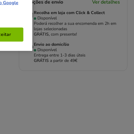
Opções de envio
Ver detalhes
o Google
Recolha em loja com Click & Collect
Disponível
Poderá recolher a sua encomenda em 2h em
lojas selecionadas
GRÁTIS,
com presente!
eitar
Envio ao domicílio
Disponível
Entrega entre
1-3 dias úteis
GRÁTIS
a partir de 49€