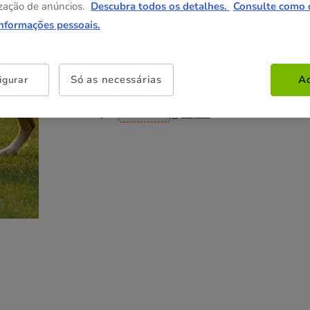
5.99€
zação de anúncios.
Descubra todos os detalhes.
Consulte como 
informações pessoais.
Não perca esta promoção
Só as necessárias
Ac
igurar
-25% na 2ª un
Com cupão numa seleção de
alimentação, higiene e acessórios.
Ver condições
Cupão:
SUPER25
Copiar