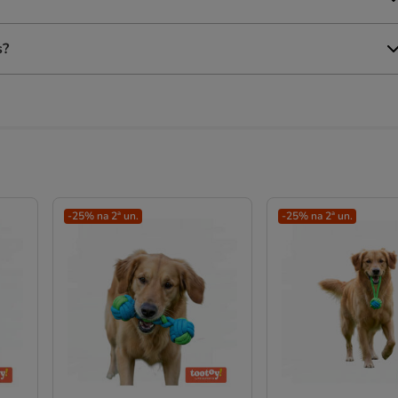
s?
-25% na 2ª un.
-25% na 2ª un.