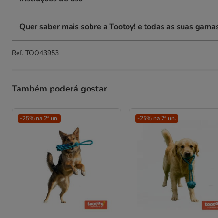
Quer saber mais sobre a Tootoy! e todas as suas gama
Ref.
TOO43953
Também poderá gostar
-25% na 2ª un.
-25% na 2ª un.