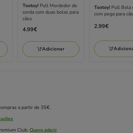
Tootoy!
Pull Mordedor de
Tootoy!
Pull Bola
corda com duas bolas para
com pega para cã
cães
Preço
2.99€
Preço
4.99€
2.99€
4.99€
Adicion
Adicionar
ompras a partir de 35€.
luções
Premium Club.
Quero aderir