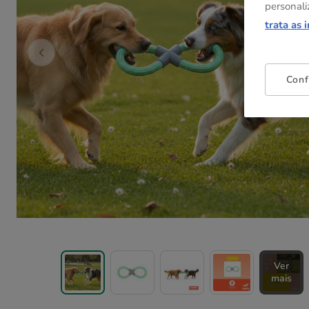
personali
trata as 
Conf
Ver
mais