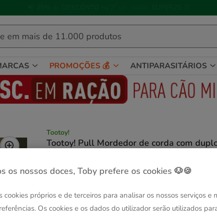
🐱
Celebre o dia do gato
com descontos até
25%
!
MARCAS
PROMOÇÕES 💰
ANTIPARASITÁRIOS
Tootoy!
Tootoy! Pull Mordedor de corda com dupl
laço para cães
Ver descrição
s os nossos doces, Toby prefere os cookies 🐶🍪
Quantidades:
1 ud.
s cookies próprios e de terceiros para analisar os nossos serviços e
-25% na 2ª un.
1 ud.
referências. Os cookies e os dados do utilizador serão utilizados par