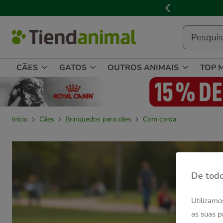
2
de
3,
mensagem,
CÃES
GATOS
OUTROS ANIMAIS
TOP 
Início
Cães
Brinquedos para cães
Com corda
De todo
Utilizamo
as suas p