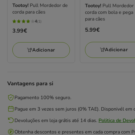
Tootoy!
Pull Mordedor de
Tootoy!
Pull Mordedor
corda para cães
corda com bola e pega
para cães
4
(1)
4
Preço
5.99€
Preço
3.99€
estrelas
5.99€
3.99€
com
1
Adicionar
Adicionar
avaliações
Vantagens para si
Pagamento 100% seguro.
Pague em 3 vezes sem juros (0% TAE). Disponivél em c
Devoluções em loja grátis até 14 dias.
Politica de Devo
Obtenha descontos e presentes em cada compra com 