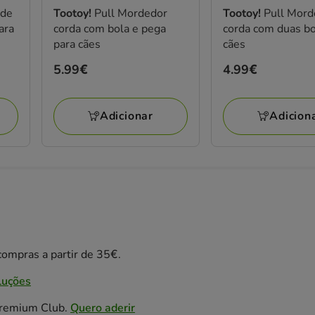
 de
Tootoy!
Pull Mordedor
Tootoy!
Pull Mord
ara
corda com bola e pega
corda com duas bo
para cães
cães
Preço
5.99€
Preço
4.99€
5.99€
4.99€
Adicionar
Adicion
ompras a partir de 35€.
luções
Premium Club.
Quero aderir