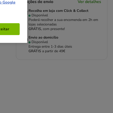
Opções de envio
Ver detalhes
o Google
Recolha em loja com Click & Collect
Disponível
Poderá recolher a sua encomenda em 2h em
lojas selecionadas
GRÁTIS,
com presente!
eitar
Envio ao domicílio
Disponível
Entrega entre
1-3 dias úteis
GRÁTIS
a partir de 49€