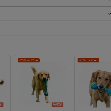
-25% na 2ª un.
-25% na 2ª un.