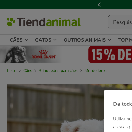
2
de
3,
mensagem,
CÃES
GATOS
OUTROS ANIMAIS
TOP 
Início
Cães
Brinquedos para cães
Mordedores
De todo
Utilizamo
as suas p