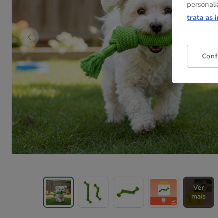
personali
trata as 
Conf
Ver
mais