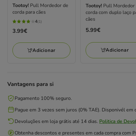
Tootoy!
Pull Mordedor de
Tootoy!
Pull Mordedor
corda para cães
corda com duplo laço p
cães
4
(1)
4
Preço
5.99€
Preço
3.99€
estrelas
5.99€
3.99€
com
1
Adicionar
Adicionar
avaliações
Vantagens para si
Pagamento 100% seguro.
Pague em 3 vezes sem juros (0% TAE). Disponivél em c
Devoluções em loja grátis até 14 dias.
Politica de Devo
Obtenha descontos e presentes em cada compra com 