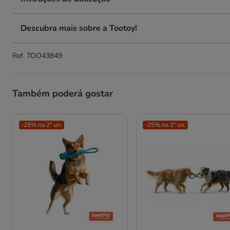
Descubra mais sobre a Tootoy!
Ref.
TOO43849
Também poderá gostar
-25% na 2ª un.
-25% na 2ª un.