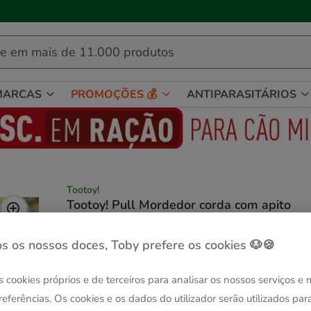
🐱
Celebre o dia do gato
com descontos até
25%
!
MARCAS
PROMOÇÕES 💰
ANTIPARASITÁRIOS
Tootoy!
Tootoy! Pull Mordedor corda com apito
tamanho médio para cães
Ver descrição
s os nossos doces, Toby prefere os cookies 🐶🍪
Guia de tama
Tamanho:
M
s cookies próprios e de terceiros para analisar os nossos serviços e
-25% na 2ª un.
-25% na 2ª un.
M
L
referências. Os cookies e os dados do utilizador serão utilizados par