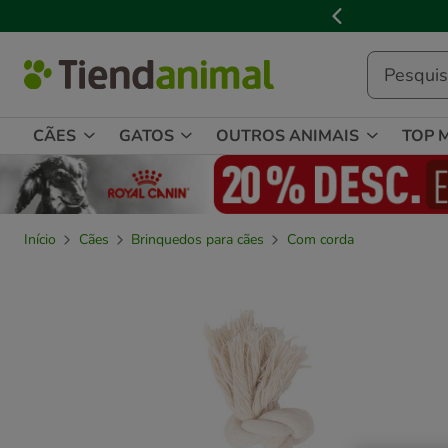
3

de
3,
mensagem,
CÃES
GATOS
OUTROS ANIMAIS
TOP 
Início
Cães
Brinquedos para cães
Com corda