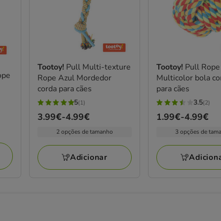
Tootoy!
Pull Multi-texture
Tootoy!
Pull Rope
ope
Rope Azul Mordedor
Multicolor bola c
corda para cães
para cães
5
3.5
(1)
(2)
5
3.5
Preço
3.99€
-
4.99€
Preço
1.99€
-
4.99€
estrelas
estrelas
de
de
com
com
2 opções de tamanho
3 opções de tam
3.99€
1.99€
1
2
a
a
avaliações
avaliações
Adicionar
Adicion
4.99€
4.99€