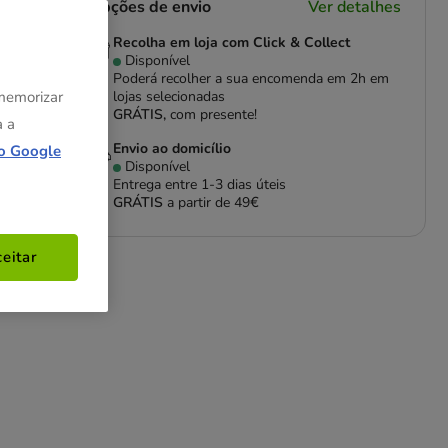
Opções de envio
Ver detalhes
Recolha em loja com Click & Collect
Disponível
Poderá recolher a sua encomenda em 2h em
 memorizar
lojas selecionadas
GRÁTIS,
com presente!
a a
Envio ao domicílio
o Google
Disponível
Entrega entre
1-3 dias úteis
GRÁTIS
a partir de 49€
eitar