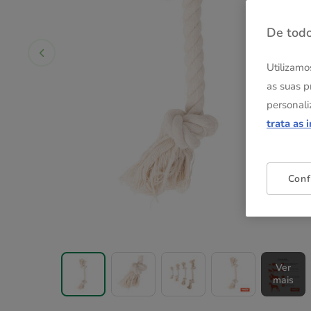
De todo
Utilizamo
as suas p
personali
trata as 
Conf
Ver
mais