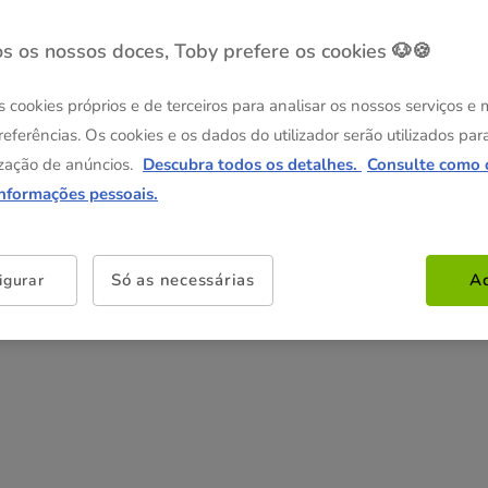
1.99€
2.99€
-25% na 2ª un.
-25% na 2ª un.
L
XL
s os nossos doces, Toby prefere os cookies 🐶🍪
3.99€
4.99€
s cookies próprios e de terceiros para analisar os nossos serviços e
referências. Os cookies e os dados do utilizador serão utilizados par
Não perca esta promoção
zação de anúncios.
Descubra todos os detalhes.
Consulte como 
-25% na 2ª un
Com cupão numa seleção de
informações pessoais.
alimentação, higiene e acessórios.
Ver condições
Cupão:
SUPER25
Copiar
Só as necessárias
Ac
igurar