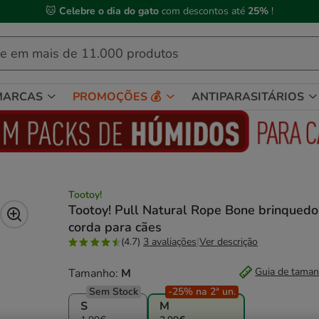
 Compre até às
13h00
e receba a sua encomenda no
próximo dia útil
MARCAS
PROMOÇÕES 💰
ANTIPARASITÁRIOS
Tootoy!
Tootoy! Pull Natural Rope Bone brinquedo
corda para cães
(4.7)
3 avaliações
|
Ver descrição
Guia de tama
Tamanho:
M
Sem Stock
-25% na 2ª un.
S
M