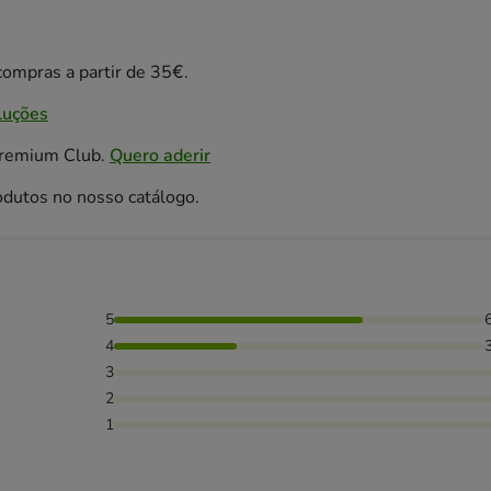
ompras a partir de 35€.
luções
Premium Club.
Quero aderir
odutos no nosso catálogo.
5
as avaliaram com 4 estrelas,
4
3
2
1