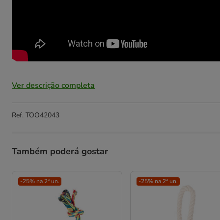
Ver descrição completa
Ref.
TOO42043
Também poderá gostar
-25% na 2ª un.
-25% na 2ª un.