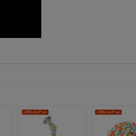
-25% na 2ª un.
-25% na 2ª un.