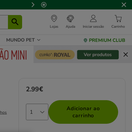
⏰
Lojas
Ajuda
Iniciar sessão
Carrinho
MUNDO PET
PREMIUM CLUB
2.99€
Preço 2.99€
Adicionar ao
nhos
carrinho