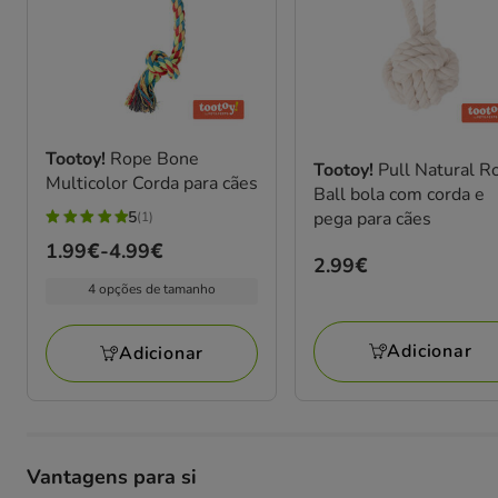
Tootoy!
Rope Bone
Tootoy!
Pull Natural R
Multicolor Corda para cães
Ball bola com corda e
pega para cães
5
(1)
5
Preço
1.99€
-
4.99€
estrelas
Preço
2.99€
de
com
2.99€
4 opções de tamanho
1.99€
1
a
avaliações
Adicionar
Adicionar
4.99€
Vantagens para si