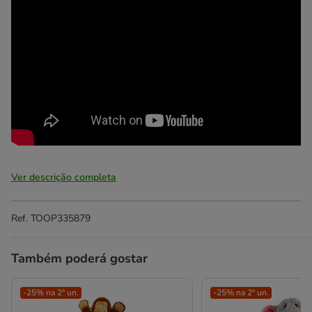
Ver descrição completa
Ref.
TOOP335879
Também poderá gostar
-25% na 2ª un.
-25% na 2ª un.