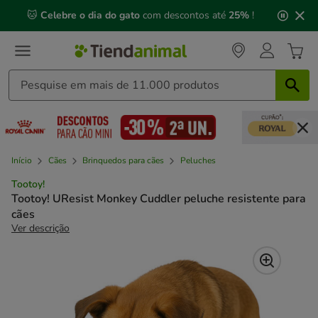
2
🐱
Celebre o dia do gato
com descontos até
25%
!
de
3,
mensagem,
Início
Cães
Brinquedos para cães
Peluches
Tootoy!
Tootoy! UResist Monkey Cuddler peluche resistente para
cães
Ver descrição