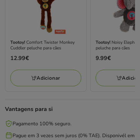
Tootoy!
Comfort Twister Monkey
Tootoy!
Noisy Elephan
Cuddler peluche para cães
peluche para cães
Preço
12.99€
Preço
9.99€
12.99€
9.99€
Adicionar
Adicio
Vantagens para si
Pagamento 100% seguro.
Pague em 3 vezes sem juros (0% TAE). Disponivél em