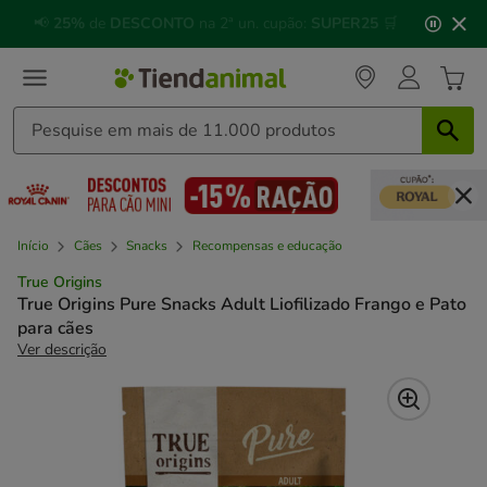
2
🐱
Celebre o dia do gato
com descontos até
25%
!
de
3,
mensagem,
Início
Cães
Snacks
Recompensas e educação
True Origins
True Origins Pure Snacks Adult Liofilizado Frango e Pato
para cães
Ver descrição