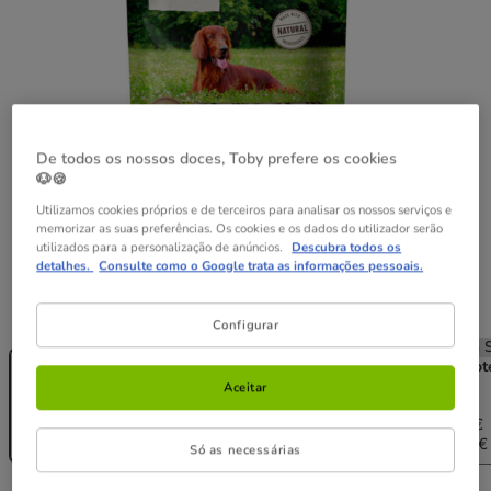
De todos os nossos doces, Toby prefere os cookies
🐶🍪
Utilizamos cookies próprios e de terceiros para analisar os nossos serviços e
memorizar as suas preferências. Os cookies e os dados do utilizador serão
utilizados para a personalização de anúncios.
Descubra todos os
detalhes.
Consulte como o Google trata as informações pessoais.
Peso:
40 g
Configurar
Sem Stock
Sem Stock
Sem Stock
Sem S
40 g
2 pacotes x 40
4 bolsitas x 40
6 pacot
g
g
g
Aceitar
13.16€
19.74€
3.29€
12.50€
18.16€
6.58€
(82.25€ / kg)
6.38€
(78.13€ / kg)
(75.67€ 
Só as necessárias