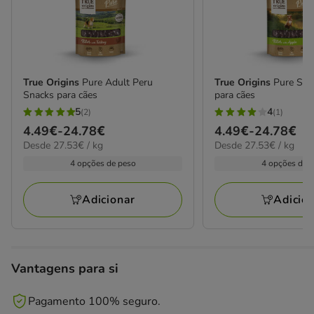
True Origins
Pure Adult Peru
True Origins
Pure Sna
Snacks para cães
para cães
5
4
(2)
(1)
5
4
Preço
4.49€
-
24.78€
Preço
4.49€
-
24.78€
estrelas
estrelas
27.53€
27.53€
Desde 27.53€ / kg
Desde 27.53€ / kg
de
de
com
com
por
por
4.49€
4.49€
4 opções de peso
4 opções de 
2
1
kg
kg
a
a
avaliações
avaliações
24.78€
24.78€
Adicionar
Adicio
Vantagens para si
Pagamento 100% seguro.