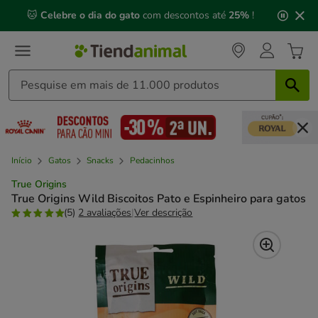
2
🐱
Celebre o dia do gato
com descontos até
25%
!
de
3,
mensagem,
Início
Gatos
Snacks
Pedacinhos
True Origins
True Origins Wild Biscoitos Pato e Espinheiro para gatos
(5)
2 avaliações
|
Ver descrição