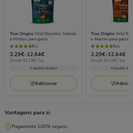
True Origins
Wild Biscoitos Salmão
True Origins
Wild Bis
e Mirtilos para gatos
e Alecrim para gatos
5
5
(3)
(6)
5
5
Preço
2.29€
-
12.64€
Preço
2.29€
-
12.64€
estrelas
estrelas
42.13€
42.13€
Desde 42.13€ / kg
Desde 42.13€ / kg
de
de
com
com
por
por
2.29€
2.29€
4 opções de peso
4 opções de 
3
6
kg
kg
a
a
avaliações
avaliações
12.64€
12.64€
Adicionar
Adicio
Vantagens para si
Pagamento 100% seguro.