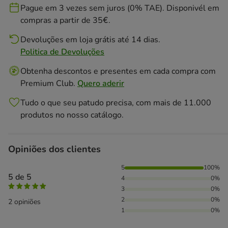
Pague em 3 vezes sem juros (0% TAE). Disponivél em
compras a partir de 35€.
Devoluções em loja grátis até 14 dias.
Politica de Devoluções
Obtenha descontos e presentes em cada compra com
Premium Club.
Quero aderir
Tudo o que seu patudo precisa, com mais de 11.000
produtos no nosso catálogo.
Opiniões dos clientes
100% das pessoas avaliaram com 5 estrelas,
5
100%
5 de 5
4
0%
3
0%
2
0%
2 opiniões
1
0%