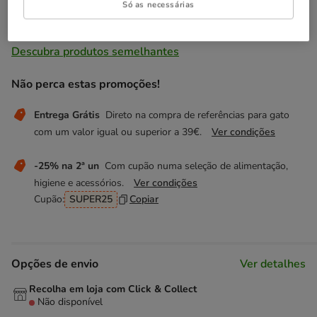
Só as necessárias
Temporariamente sem stock
Descubra produtos semelhantes
Não perca estas promoções!
Entrega Grátis
Direto na compra de referências para gato
com um valor igual ou superior a 39€.
Ver condições
-25% na 2ª un
Com cupão numa seleção de alimentação,
higiene e acessórios.
Ver condições
Cupão:
SUPER25
Copiar
Opções de envio
Ver detalhes
Recolha em loja com Click & Collect
Não disponível