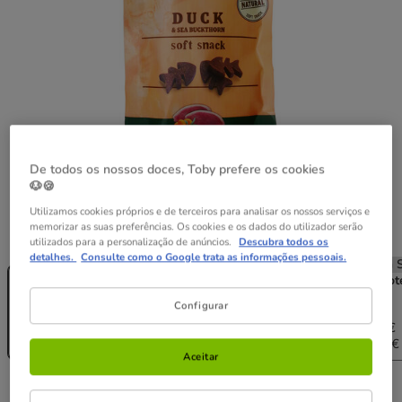
De todos os nossos doces, Toby prefere os cookies
🐶🍪
Utilizamos cookies próprios e de terceiros para analisar os nossos serviços e
memorizar as suas preferências. Os cookies e os dados do utilizador serão
Peso:
50 g
utilizados para a personalização de anúncios.
Descubra todos os
detalhes.
Consulte como o Google trata as informações pessoais.
Sem Stock
Sem Stock
Sem Stock
Sem S
50 g
2 pacotes x 50
4 pacotes x 50
6 pacot
g
g
g
Configurar
4.58€
9.16€
13.74€
2.29€
4.44€
8.70€
12.64€
(45.80€ / kg)
(44.40€ / kg)
(43.50€ / kg)
(42.13€ 
Aceitar
2.29€
Preço 2.29€, 45.80 EUR por kg
(45.80€ / kg)