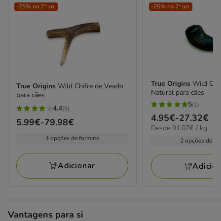
-25% na 2ª un.
-25% na 2ª un.
True Origins
Wild Chi
True Origins
Wild Chifre de Veado
Natural para cães
para cães
5
(1)
4.4
5
(5)
4.4
Preço
4.95€
-
27.32€
estrelas
Preço
5.99€
-
79.98€
estrelas
91.07€
Desde 91.07€ / kg
de
com
de
por
com
4 opções de formato
4.95€
2 opções de fo
1
5.99€
kg
5
a
avaliações
a
avaliações
27.32€
Adicionar
Adicio
79.98€
Vantagens para si