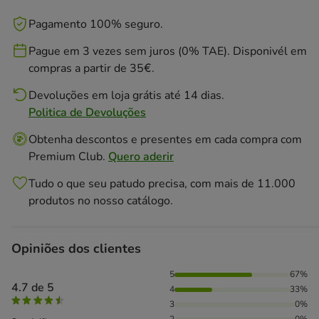
Pagamento 100% seguro.
Pague em 3 vezes sem juros (0% TAE). Disponivél em
compras a partir de 35€.
Devoluções em loja grátis até 14 dias.
Politica de Devoluções
Obtenha descontos e presentes em cada compra com
Premium Club.
Quero aderir
Tudo o que seu patudo precisa, com mais de 11.000
produtos no nosso catálogo.
Opiniões dos clientes
67% das pessoas avaliaram com 5 estrelas, 33% das pessoa
5
67%
4.7 de 5
4
33%
3
0%