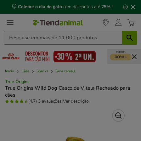
2
🐱
Celebre o dia do gato
com descontos até
25%
!
de
3,
mensagem,
Início
Cães
Snacks
Sem cereais
True Origins
True Origins Wild Dog Casco de Vitela Recheado para
cães
(4.7)
3 avaliações
|
Ver descrição