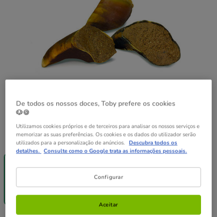
De todos os nossos doces, Toby prefere os cookies
🐶🍪
Utilizamos cookies próprios e de terceiros para analisar os nossos serviços e
memorizar as suas preferências. Os cookies e os dados do utilizador serão
Formato:
1 ud.
utilizados para a personalização de anúncios.
Descubra todos os
detalhes.
Consulte como o Google trata as informações pessoais.
-25% na 2ª
Pack
2 uns.
un.
Poupança
1 ud.
6 uns.
Configurar
29.94€
4.99€
9.98€
27.54€
(24.95€ / kg)
(49.90€ / kg)
(22.95€ / kg)
Aceitar