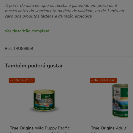
A partir da data em que os receba é garantido um prazo de 3
meses antes do vencimento da data de validade, ou de 1 mês no
caso dos produtos lácteos e da ração ecológica.
Ver descrição completa
Ref.
TRU88959
Também poderá gostar
-25% na 2ª un.
+ de 30% Desc.
True Origins
Wild Puppy Pacific
True Origins
Adult Wi