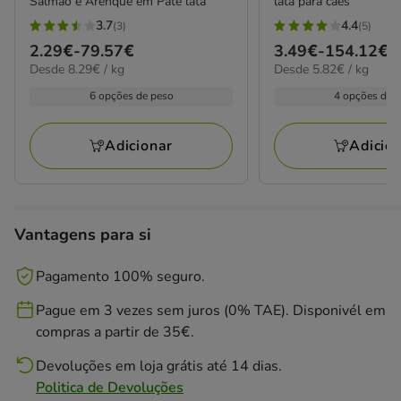
Salmão e Arenque em Patê lata
lata para cães
3.7
4.4
(3)
(5)
3.7
4.4
Preço
2.29€
-
79.57€
Preço
3.49€
-
154.12€
estrelas
estrelas
8.29€
5.82€
Desde 8.29€ / kg
Desde 5.82€ / kg
de
de
com
com
por
por
2.29€
3.49€
6 opções de peso
4 opções de 
3
5
kg
kg
a
a
avaliações
avaliações
79.57€
154.12€
Adicionar
Adicio
Vantagens para si
Pagamento 100% seguro.
Pague em 3 vezes sem juros (0% TAE). Disponivél em
compras a partir de 35€.
Devoluções em loja grátis até 14 dias.
Politica de Devoluções