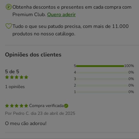
Obtenha descontos e presentes em cada compra com
Premium Club.
Quero aderir
Tudo o que seu patudo precisa, com mais de 11.000
produtos no nosso catálogo.
Opiniões dos clientes
100% das pessoas avaliaram com 5 estrelas,
5
100%
5 de 5
4
0%
3
0%
2
0%
1 opiniões
1
0%
Compra verificada
Por Pedro C. dia 23 de abril de 2025
O meu cão adorou!