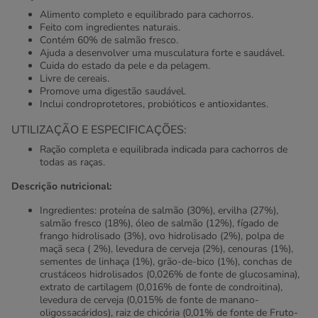
Alimento completo e equilibrado para cachorros.
Feito com ingredientes naturais.
Contém 60% de salmão fresco.
Ajuda a desenvolver uma musculatura forte e saudável.
Cuida do estado da pele e da pelagem.
Livre de cereais.
Promove uma digestão saudável.
Inclui condroprotetores, probióticos e antioxidantes.
UTILIZAÇÃO E ESPECIFICAÇÕES:
Ração completa e equilibrada indicada para cachorros de
todas as raças.
Descrição nutricional:
Ingredientes: proteína de salmão (30%), ervilha (27%),
salmão fresco (18%), óleo de salmão (12%), fígado de
frango hidrolisado (3%), ovo hidrolisado (2%), polpa de
maçã seca ( 2%), levedura de cerveja (2%), cenouras (1%),
sementes de linhaça (1%), grão-de-bico (1%), conchas de
crustáceos hidrolisados (0,026% de fonte de glucosamina),
extrato de cartilagem (0,016% de fonte de condroitina),
levedura de cerveja (0,015% de fonte de manano-
oligossacáridos), raiz de chicória (0,01% de fonte de Fruto-