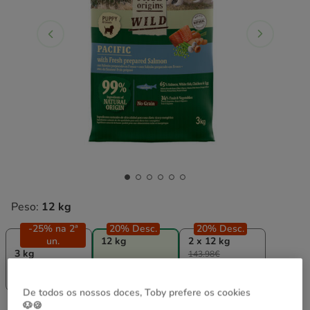
Peso:
12 kg
-25% na 2ª
20% Desc.
20% Desc.
un.
12 kg
2 x 12 kg
3 kg
143.98€
28.99€
71.99€
136.78€
(9.66€ / kg)
(6.00€ / kg)
(5.70€ / kg)
De todos os nossos doces, Toby prefere os cookies
🐶🍪