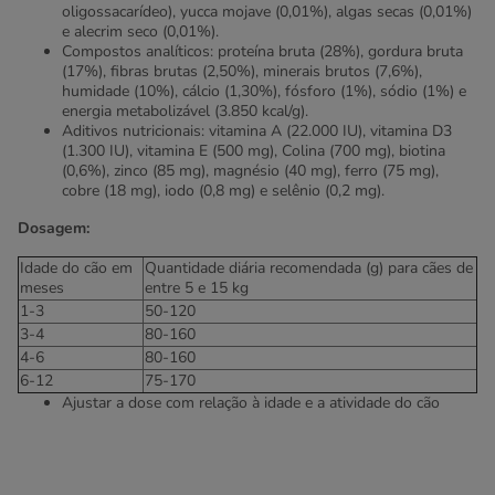
oligossacarídeo), yucca mojave (0,01%), algas secas (0,01%)
e alecrim seco (0,01%).
Compostos analíticos: proteína bruta (28%), gordura bruta
(17%), fibras brutas (2,50%), minerais brutos (7,6%),
humidade (10%), cálcio (1,30%), fósforo (1%), sódio (1%) e
energia metabolizável (3.850 kcal/g).
Aditivos nutricionais: vitamina A (22.000 IU), vitamina D3
(1.300 IU), vitamina E (500 mg), Colina (700 mg), biotina
(0,6%), zinco (85 mg), magnésio (40 mg), ferro (75 mg),
cobre (18 mg), iodo (0,8 mg) e selênio (0,2 mg).
Dosagem:
Idade do cão em
Quantidade diária recomendada (g) para cães de
meses
entre 5 e 15 kg
1-3
50-120
3-4
80-160
4-6
80-160
6-12
75-170
Ajustar a dose com relação à idade e a atividade do cão