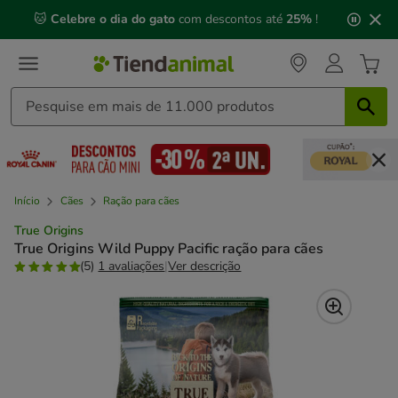
3
📅 Compre até às
13h00
e receba a sua encomenda no
de
próximo dia útil
⏰
3,
mensagem,
Início
Cães
Ração para cães
True Origins
True Origins Wild Puppy Pacific ração para cães
(5)
1 avaliações
|
Ver descrição