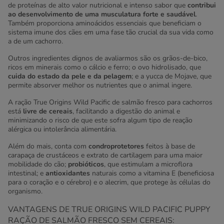
de proteínas de alto valor nutricional e intenso sabor que
contribui
ao
desenvolvimento de uma musculatura forte e saudável
.
Também proporciona aminoácidos essenciais que beneficiam o
sistema imune dos cães em uma fase tão crucial da sua vida como
a de um cachorro.
Outros ingredientes dignos de avaliarmos são os grãos-de-bico,
ricos em minerais como o cálcio e ferro; o ovo hidrolisado, que
cuida do estado da pele e da pelagem
; e a yucca de Mojave, que
permite absorver melhor os nutrientes que o animal ingere.
A ração True Origins Wild Pacific de salmão fresco para cachorros
está
livre de cereais
, facilitando a digestão do animal e
minimizando o risco de que este sofra algum tipo de reação
alérgica ou intolerância alimentária.
Além do mais, conta com
condroprotetores
feitos à base de
carapaça de crustáceos e extrato de cartilagem para uma maior
mobilidade do cão;
probióticos
, que estimulam a microflora
intestinal; e
antioxidantes
naturais como a vitamina E (beneficiosa
para o coração e o cérebro) e o alecrim, que protege às células do
organismo.
VANTAGENS DE TRUE ORIGINS WILD PACIFIC PUPPY
RAÇÃO DE SALMÃO FRESCO SEM CEREAIS: