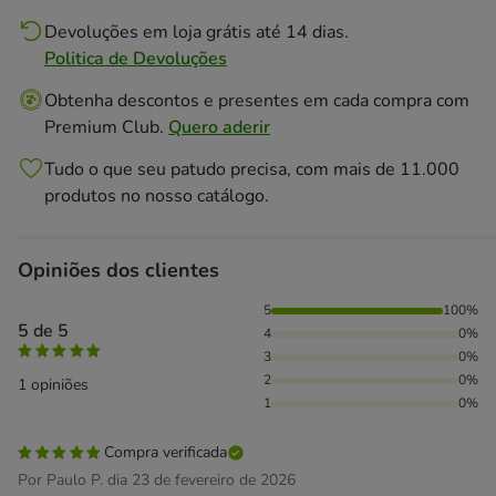
Devoluções em loja grátis até 14 dias.
Politica de Devoluções
Obtenha descontos e presentes em cada compra com
Premium Club.
Quero aderir
Tudo o que seu patudo precisa, com mais de 11.000
produtos no nosso catálogo.
Opiniões dos clientes
100% das pessoas avaliaram com 5 estrelas,
5
100%
5 de 5
4
0%
3
0%
2
0%
1 opiniões
1
0%
Compra verificada
Por Paulo P. dia 23 de fevereiro de 2026