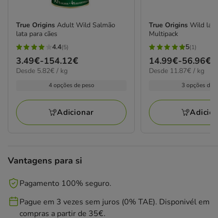
True Origins
Adult Wild Salmão
True Origins
Wild lata
lata para cães
Multipack
4.4
5
(5)
(1)
4.4
5
Preço
3.49€
-
154.12€
Preço
14.99€
-
56.96€
estrelas
estrelas
5.82€
11.87€
Desde 5.82€ / kg
Desde 11.87€ / kg
de
de
com
com
por
por
3.49€
14.99€
4 opções de peso
3 opções de 
5
1
kg
kg
a
a
avaliações
avaliações
154.12€
56.96€
Adicionar
Adicio
Vantagens para si
Pagamento 100% seguro.
Pague em 3 vezes sem juros (0% TAE). Disponivél em
compras a partir de 35€.