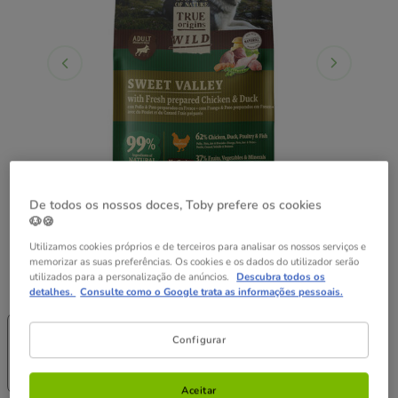
De todos os nossos doces, Toby prefere os cookies
🐶🍪
Utilizamos cookies próprios e de terceiros para analisar os nossos serviços e
memorizar as suas preferências. Os cookies e os dados do utilizador serão
utilizados para a personalização de anúncios.
Descubra todos os
Peso:
12 kg
detalhes.
Consulte como o Google trata as informações pessoais.
-25% na 2ª
20% Desc.
un.
12 kg
Configurar
3 kg
25.49€
68.19€
(8.50€ / kg)
(5.68€ / kg)
Aceitar