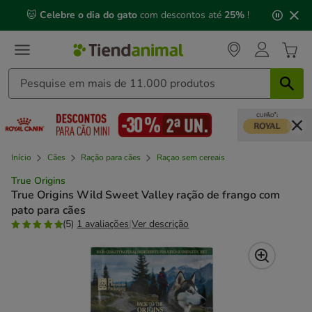
2
🐱
Celebre o dia do gato
com descontos até
25%
!
de
3,
mensagem,
Início
Cães
Ração para cães
Raçao sem cereais
True Origins
True Origins Wild Sweet Valley ração de frango com
pato para cães
(5)
1 avaliações
|
Ver descrição