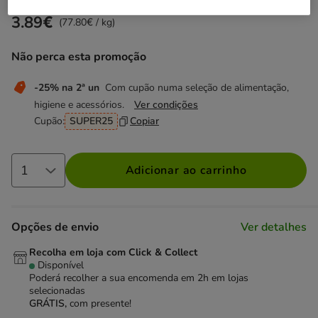
3.89€
Preço 3.89€, 77.80 EUR por kg
(77.80€ / kg)
Não perca esta promoção
-25% na 2ª un
Com cupão numa seleção de alimentação,
higiene e acessórios.
Ver condições
Cupão:
SUPER25
Copiar
Adicionar ao carrinho
Opções de envio
Ver detalhes
Recolha em loja com Click & Collect
Disponível
Poderá recolher a sua encomenda em 2h em lojas
selecionadas
GRÁTIS,
com presente!