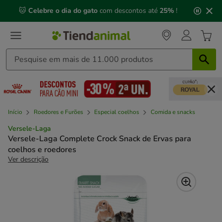
2
🐱
Celebre o dia do gato
com descontos até
25%
!
de
3,
mensagem,
Início
Roedores e Furões
Especial coelhos
Comida e snacks
Versele-Laga
Versele-Laga Complete Crock Snack de Ervas para
coelhos e roedores
Ver descrição