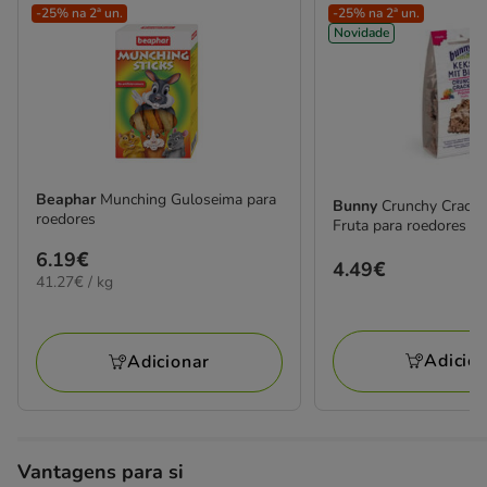
-25% na 2ª un.
-25% na 2ª un.
Novidade
Beaphar
Munching Guloseima para
Bunny
Crunchy Cracke
roedores
Fruta para roedores
Preço
6.19€
Preço
4.49€
41.27€
41.27€ / kg
6.19€
4.49€
por
KG
Adicio
Adicionar
Vantagens para si