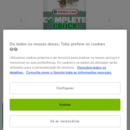
De todos os nossos doces, Toby prefere os cookies
🐶🍪
Utilizamos cookies próprios e de terceiros para analisar os nossos serviços e
memorizar as suas preferências. Os cookies e os dados do utilizador serão
utilizados para a personalização de anúncios.
Descubra todos os
detalhes.
Consulte como o Google trata as informações pessoais.
Configurar
Formato:
50 g
-25% na 2ª
Aceitar
un.
50 g
3.89€
Só as necessárias
(77.80€ / kg)