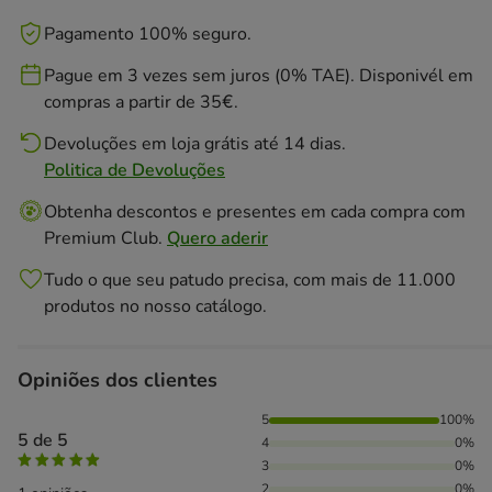
Pagamento 100% seguro.
Pague em 3 vezes sem juros (0% TAE). Disponivél em
compras a partir de 35€.
Devoluções em loja grátis até 14 dias.
Politica de Devoluções
Obtenha descontos e presentes em cada compra com
Premium Club.
Quero aderir
Tudo o que seu patudo precisa, com mais de 11.000
produtos no nosso catálogo.
Opiniões dos clientes
100% das pessoas avaliaram com 5 estrelas,
5
100%
5 de 5
4
0%
3
0%
2
0%