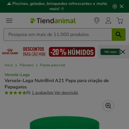
2
🌊
Piscinas, gelados, brinquedos refrescantes e muito
de
mais!
🌞
3,
mensagem,
Início
Pássaros
Pastas para criar
Versele-Laga
Versele-Laga NutriBird A21 Papa para criação de
Papagaios
(5)
1 avaliações
|
Ver descrição