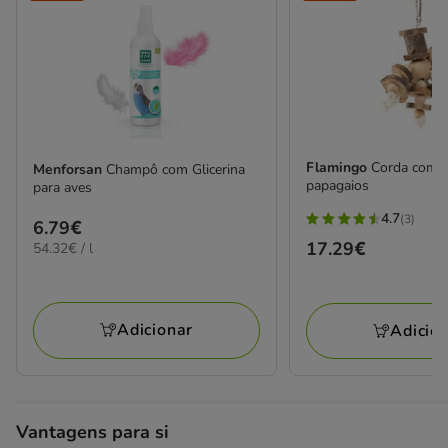
Flamingo
Corda com m
Menforsan
Champô com Glicerina
papagaios
para aves
4.7
(3)
Preço
6.79€
4.7
Preço
17.29€
54.32€
54.32€ / l
6.79€
estrelas
por
17.29€
com
L
3
avaliações
Adicionar
Adicio
Vantagens para si