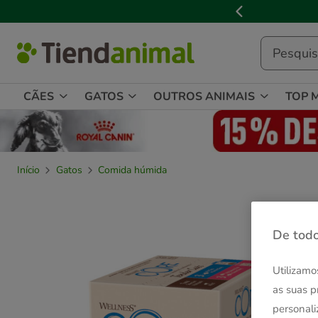
2
de
3,
mensagem,
CÃES
GATOS
OUTROS ANIMAIS
TOP 
Início
Gatos
Comida húmida
De todo
Utilizamo
as suas p
personali