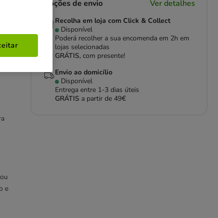
Opções de envio
Ver detalhes
Recolha em loja com Click & Collect
Disponível
Poderá recolher a sua encomenda em 2h em
eitar
lojas selecionadas
GRÁTIS,
com presente!
Envio ao domicílio
Disponível
Entrega entre
1-3 dias úteis
GRÁTIS
a partir de 49€
ra
 ou
o e