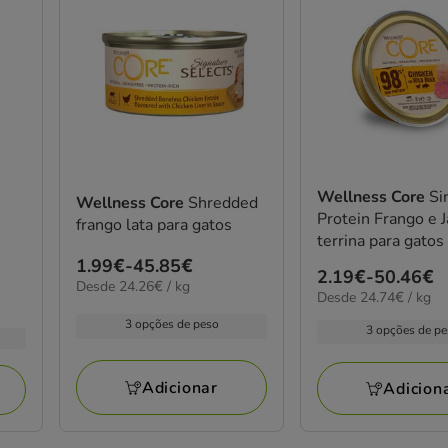
Wellness Core
Si
Wellness Core
Shredded
Protein Frango e J
frango lata para gatos
terrina para gatos
Preço
1.99€
-
45.85€
Preço
2.19€
-
50.46€
24.26€
Desde 24.26€ / kg
de
24.74€
Desde 24.74€ / kg
de
por
1.99€
por
kg
2.19€
3 opções de peso
3 opções de p
kg
a
a
45.85€
50.46€
Adicionar
Adicion