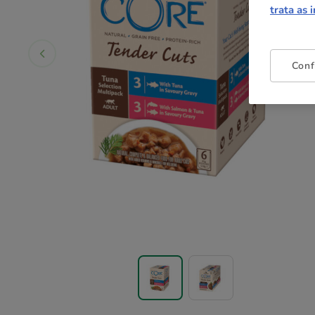
trata as 
Conf