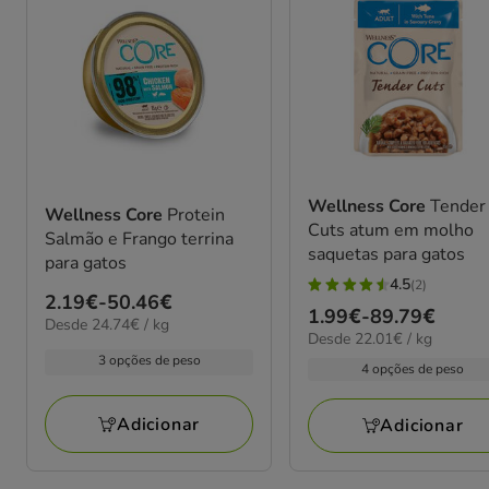
Wellness Core
Tender
Wellness Core
Protein
Cuts atum em molho
Salmão e Frango terrina
saquetas para gatos
para gatos
4.5
(2)
4.5
Preço
2.19€
-
50.46€
Preço
1.99€
-
89.79€
estrelas
24.74€
Desde 24.74€ / kg
de
22.01€
Desde 22.01€ / kg
de
por
com
2.19€
por
3 opções de peso
kg
1.99€
4 opções de peso
2
kg
a
a
avaliações
50.46€
89.79€
Adicionar
Adicionar