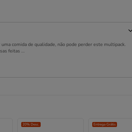
er uma comida de qualidade, não pode perder este multipack.
s feitas ...
20% Desc.
Entrega Grátis