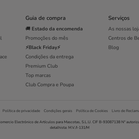
Guia de compra
Serviços
🚚
Estado da encomenda
As nossas loj
l
Promoções do mês
Centros de B
⚡Black Friday⚡
Blog
ace
Condições da entrega
Premium Club
Top marcas
Club Compra e Poupa
Política de privacidade
Condições gerais
Política de Cookies
Livro de Reclam
omercio Electrónico de Artículos para Mascotas, S.L.U. CIF B-93087138 Nº autoriz
detalhista: M.V./I-131/M