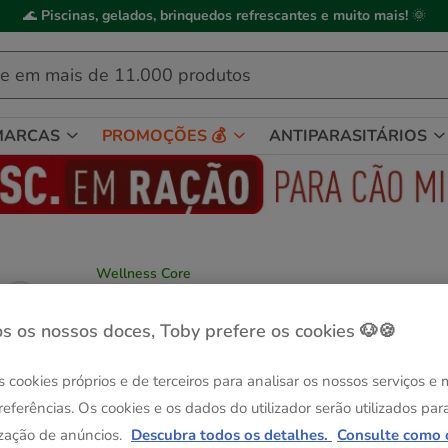
🌊
Piscinas, gelados, brinquedos refrescantes e muito mais!
🌞
MARCAS
PROMOÇÕES 💰
ANTIPARASITÁRIOS
Wellness Core
Wellness Core Selection Atum saqueta pa
gatos
s os nossos doces, Toby prefere os cookies 🐶🍪
Ver descrição
s cookies próprios e de terceiros para analisar os nossos serviços e
Peso:
6 saquetas x 85 g
referências. Os cookies e os dados do utilizador serão utilizados par
Entrega Grátis
Entrega Grátis
6 saquetas x 85 g
12 saquetas x 85 g
zação de anúncios.
Descubra todos os detalhes.
Consulte como 