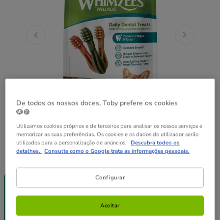
De todos os nossos doces, Toby prefere os cookies
🐶🍪
Utilizamos cookies próprios e de terceiros para analisar os nossos serviços e
memorizar as suas preferências. Os cookies e os dados do utilizador serão
utilizados para a personalização de anúncios.
Descubra todos os
detalhes.
Consulte como o Google trata as informações pessoais.
Formato:
24 sticks
-40% na 2ª
Pack
Configurar
un.
Poupança
24 sticks
48 sticks
27.98€
Aceitar
13.99€
26.86€
(38.86€ / kg)
(37.31€ / kg)