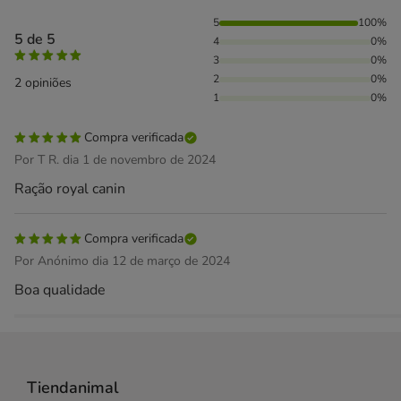
100% das pessoas avaliaram com 5 estrelas,
5
100%
5 de 5
4
0%
3
0%
2
0%
2 opiniões
1
0%
Compra verificada
Por T R. dia 1 de novembro de 2024
Ração royal canin
Compra verificada
Por Anónimo dia 12 de março de 2024
Boa qualidade
Tiendanimal