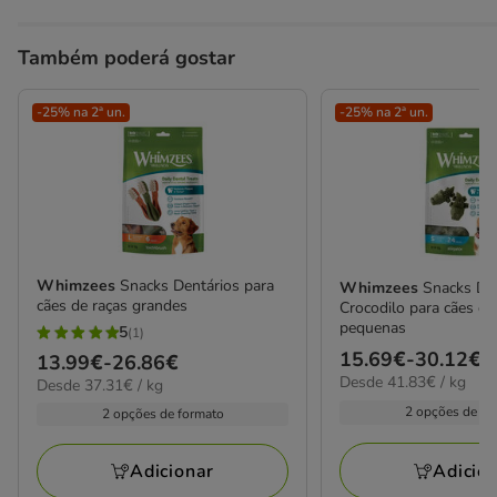
Também poderá gostar
-25% na 2ª un.
-25% na 2ª un.
Whimzees
Snacks Dentários para
Whimzees
Snacks De
cães de raças grandes
Crocodilo para cães de
pequenas
5
(1)
5
Preço
15.69€
-
30.12€
Preço
13.99€
-
26.86€
estrelas
41.83€
Desde 41.83€ / kg
de
37.31€
Desde 37.31€ / kg
de
com
por
por
15.69€
13.99€
2 opções de fo
2 opções de formato
kg
1
kg
a
a
avaliações
30.12€
26.86€
Adicio
Adicionar