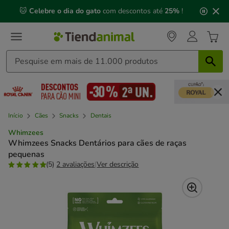
2
🐱
Celebre o dia do gato
com descontos até
25%
!
de
3,
mensagem,
Início
Cães
Snacks
Dentais
Whimzees
Whimzees Snacks Dentários para cães de raças
pequenas
(5)
2 avaliações
|
Ver descrição