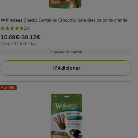
Whimzees
Snacks Dentários Crocodilo para cães de porte grande
5
(1)
5
Preço
15.69€
-
30.12€
estrelas
41.83€
Desde 41.83€ / kg
de
com
por
15.69€
2 opções de formato
1
kg
a
avaliações
30.12€
Adicionar
Até - 8€!