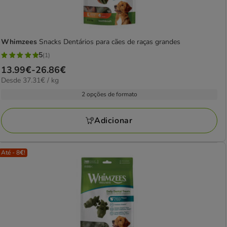
Whimzees
Snacks Dentários para cães de raças grandes
5
(1)
5
Preço
13.99€
-
26.86€
estrelas
37.31€
Desde 37.31€ / kg
de
com
por
13.99€
2 opções de formato
1
kg
a
avaliações
26.86€
Adicionar
Até - 8€!