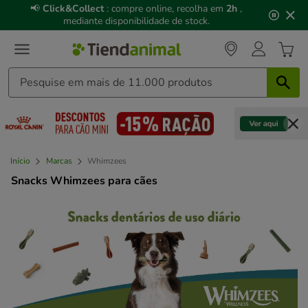
3
📢
Click&Collect
: compre online, recolha em
2h
,
de
mediante disponibilidade de stock.
3,
mensagem,
Início
Marcas
Whimzees
Snacks Whimzees para cães