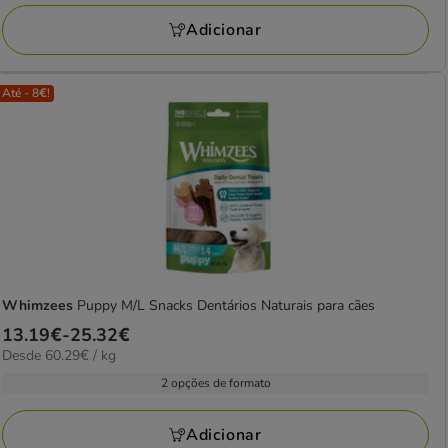
a
Adicionar
24.09€
Até - 8€!
Whimzees
Puppy M/L Snacks Dentários Naturais para cães
Preço
13.19€
-
25.32€
60.29€
Desde 60.29€ / kg
de
por
13.19€
2 opções de formato
kg
a
25.32€
Adicionar