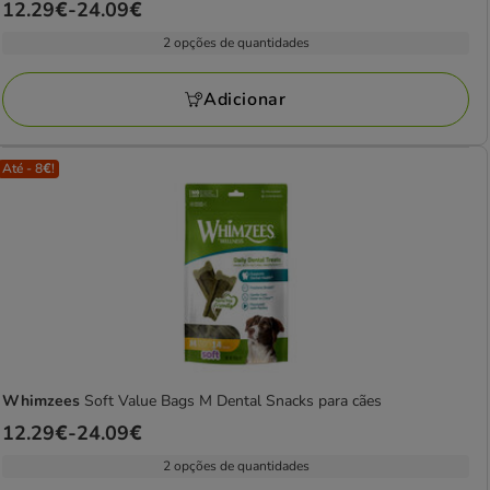
Preço
12.29€
-
24.09€
estrelas
de
com
2 opções de quantidades
12.29€
2
a
avaliações
Adicionar
24.09€
Até - 8€!
Whimzees
Soft Value Bags M Dental Snacks para cães
Preço
12.29€
-
24.09€
de
2 opções de quantidades
12.29€