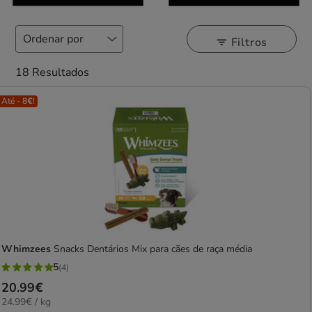
Filtros
18 Resultados
Até - 8€!
Whimzees
Snacks Dentários Mix para cães de raça média
5
(4)
5
Preço
20.99€
estrelas
24.99€
24.99€ / kg
20.99€
com