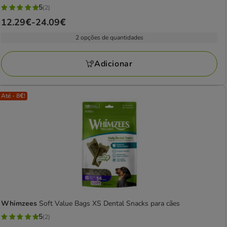
5
(2)
5
Preço
12.29€
-
24.09€
estrelas
de
com
2 opções de quantidades
12.29€
2
a
avaliações
Adicionar
24.09€
Até - 8€!
Whimzees
Soft Value Bags XS Dental Snacks para cães
5
(2)
5