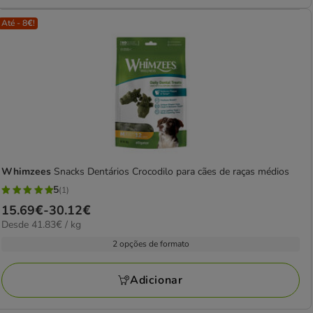
Até - 8€!
Whimzees
Snacks Dentários Crocodilo para cães de raças médios
5
(1)
5
Preço
15.69€
-
30.12€
estrelas
41.83€
Desde 41.83€ / kg
de
com
por
15.69€
2 opções de formato
1
kg
a
avaliações
30.12€
Adicionar