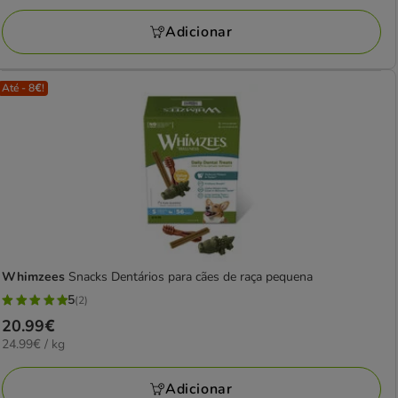
por
4
KG
Adicionar
avaliações
Até - 8€!
Whimzees
Snacks Dentários para cães de raça pequena
5
(2)
5
Preço
20.99€
estrelas
24.99€
24.99€ / kg
20.99€
com
por
2
KG
Adicionar
avaliações