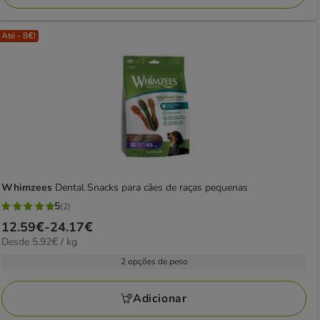
Até - 8€!
Whimzees
Dental Snacks para cães de raças pequenas
5
(2)
5
Preço
12.59€
-
24.17€
estrelas
5.92€
Desde 5.92€ / kg
de
com
por
12.59€
2 opções de peso
2
kg
a
avaliações
24.17€
Adicionar