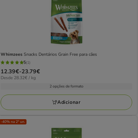
Whimzees
Snacks Dentários Grain Free para cães
5
(1)
5
Preço
12.39€
-
23.79€
estrelas
28.32€
Desde 28.32€ / kg
de
com
por
12.39€
2 opções de formato
1
kg
a
avaliações
23.79€
Adicionar
-40% na 2ª un.