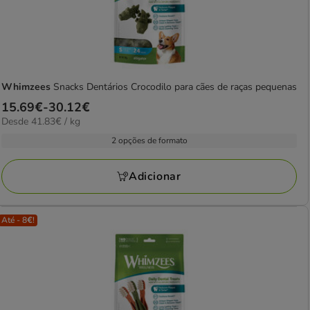
Whimzees
Snacks Dentários Crocodilo para cães de raças pequenas
Preço
15.69€
-
30.12€
41.83€
Desde 41.83€ / kg
de
por
15.69€
2 opções de formato
kg
a
30.12€
Adicionar
Até - 8€!