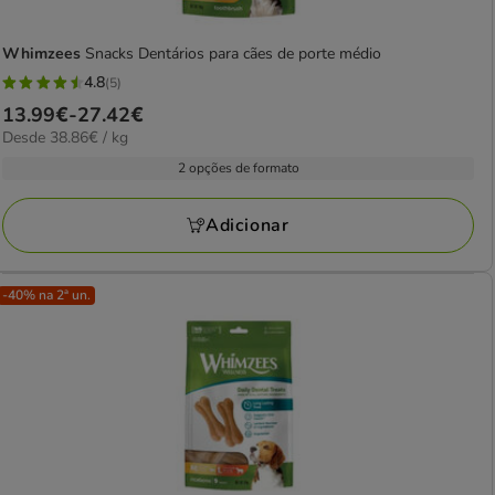
Whimzees
Snacks Dentários para cães de porte médio
4.8
(5)
4.8
Preço
13.99€
-
27.42€
estrelas
38.86€
Desde 38.86€ / kg
de
com
por
13.99€
2 opções de formato
5
KG
a
avaliações
27.42€
Adicionar
-40% na 2ª un.