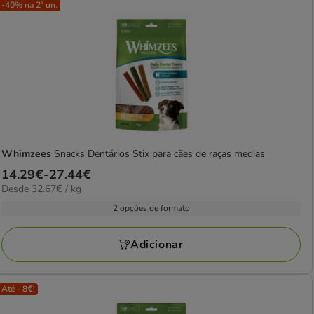
-40% na 2ª un.
Whimzees
Snacks Dentários Stix para cães de raças medias
Preço
14.29€
-
27.44€
32.67€
Desde 32.67€ / kg
de
por
14.29€
2 opções de formato
kg
a
27.44€
Adicionar
Até - 8€!