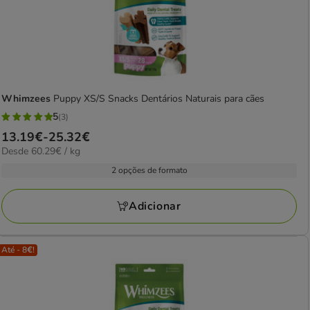
Whimzees
Puppy XS/S Snacks Dentários Naturais para cães
5
(3)
5
Preço
13.19€
-
25.32€
estrelas
60.29€
Desde 60.29€ / kg
de
com
por
13.19€
2 opções de formato
3
kg
a
avaliações
25.32€
Adicionar
Até - 8€!