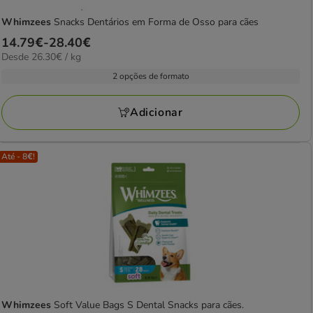
Whimzees
Snacks Dentários em Forma de Osso para cães
Preço
14.79€
-
28.40€
26.30€
Desde 26.30€ / kg
de
por
14.79€
2 opções de formato
kg
a
28.40€
Adicionar
Até - 8€!
Whimzees
Soft Value Bags S Dental Snacks para cães.