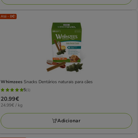
Até - 8€!
Whimzees
Snacks Dentários naturais para cães
5
(1)
5
Preço
20.99€
estrelas
24.99€
24.99€ / kg
20.99€
com
por
1
KG
Adicionar
avaliações