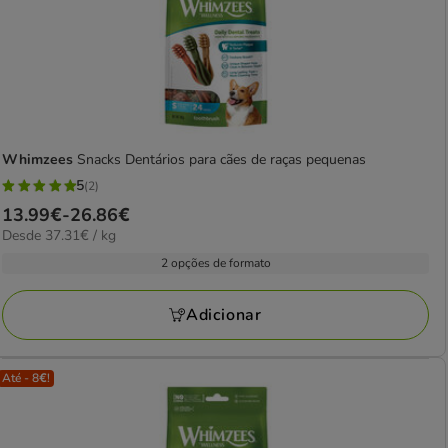
Whimzees
Snacks Dentários para cães de raças pequenas
5
(2)
5
Preço
13.99€
-
26.86€
estrelas
37.31€
Desde 37.31€ / kg
de
com
por
13.99€
2 opções de formato
2
kg
a
avaliações
26.86€
Adicionar
Até - 8€!