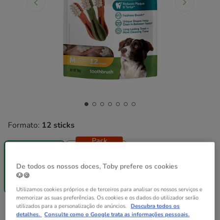
Formato:
12 sticks
Pack
12 sticks
Poupança
24 sticks
De todos os nossos doces, Toby prefere os cookies
27.98€
13.99€
27.42€
🐶🍪
(38.86€ / kg)
(45.70€ / kg)
Utilizamos cookies próprios e de terceiros para analisar os nossos serviços e
memorizar as suas preferências. Os cookies e os dados do utilizador serão
utilizados para a personalização de anúncios.
Descubra todos os
13.99€
Preço 13.99€, 38.86 EUR por kg
(38.86€ / kg)
detalhes.
Consulte como o Google trata as informações pessoais.