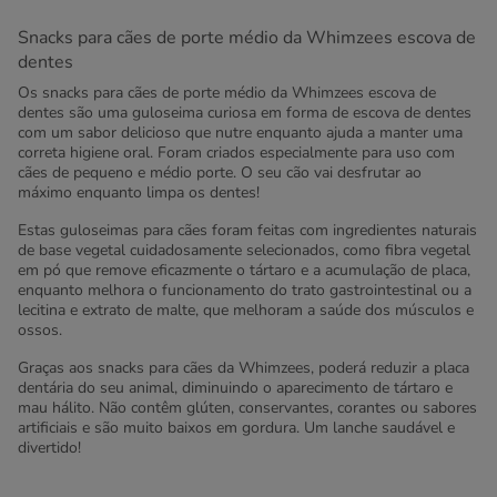
Snacks para cães de porte médio da Whimzees escova de
dentes
Os snacks para cães de porte médio da Whimzees escova de
dentes são uma guloseima curiosa em forma de escova de dentes
com um sabor delicioso que nutre enquanto ajuda a manter uma
correta higiene oral. Foram criados especialmente para uso com
cães de pequeno e médio porte. O seu cão vai desfrutar ao
máximo enquanto limpa os dentes!
Estas guloseimas para cães foram feitas com ingredientes naturais
de base vegetal cuidadosamente selecionados, como fibra vegetal
em pó que remove eficazmente o tártaro e a acumulação de placa,
enquanto melhora o funcionamento do trato gastrointestinal ou a
lecitina e extrato de malte, que melhoram a saúde dos músculos e
ossos.
Graças aos snacks para cães da Whimzees, poderá reduzir a placa
dentária do seu animal, diminuindo o aparecimento de tártaro e
mau hálito. Não contêm glúten, conservantes, corantes ou sabores
artificiais e são muito baixos em gordura. Um lanche saudável e
divertido!