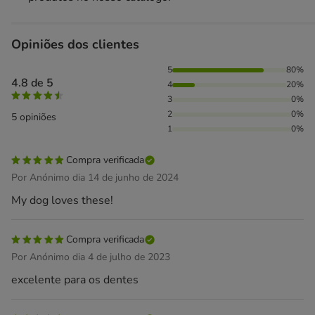
Opiniões dos clientes
80% das pessoas avaliaram com 5 estrelas, 20% das pessoa
5
80%
4.8 de 5
4
20%
3
0%
2
0%
5 opiniões
1
0%
Compra verificada
Por Anónimo dia 14 de junho de 2024
My dog loves these!
Compra verificada
Por Anónimo dia 4 de julho de 2023
excelente para os dentes