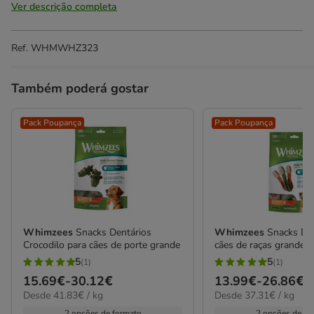
Ver descrição completa
Ref.
WHMWHZ323
Também poderá gostar
Pack Poupança
Pack Poupança
Whimzees
Snacks Dentários
Whimzees
Snacks Den
Crocodilo para cães de porte grande
cães de raças grandes
5
5
(1)
(1)
5
5
Preço
15.69€
-
30.12€
Preço
13.99€
-
26.86€
estrelas
estrelas
41.83€
37.31€
Desde 41.83€ / kg
Desde 37.31€ / kg
de
de
com
com
por
por
2 opções de formato
2 opções de fo