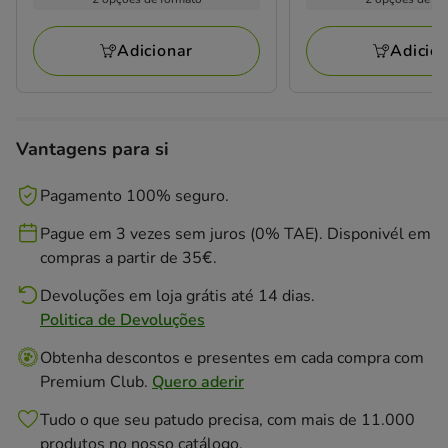
15.69€
13.99€
1
1
kg
kg
a
a
avaliações
avaliações
30.12€
26.86€
Adicionar
Adicio
Vantagens para si
Pagamento 100% seguro.
Pague em 3 vezes sem juros (0% TAE). Disponivél em
compras a partir de 35€.
Devoluções em loja grátis até 14 dias.
Politica de Devoluções
Obtenha descontos e presentes em cada compra com
Premium Club.
Quero aderir
Tudo o que seu patudo precisa, com mais de 11.000
produtos no nosso catálogo.