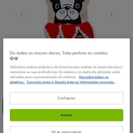
De todos os nossos doces, Toby prefere os cookies
🐶🍪
Utilizamos cookies próprios e de terceiros para analisar os nossos serviços e
memorizar as suas preferências. Os cookies e os dados do utilizador serão
utilizados para a personalização de anúncios.
Descubra todos os
detalhes.
Consulte como o Google trata as informações pessoais.
Presentación:
1 ud.
Até - 8€!
Configurar
1 ud.
5.99€
Aceitar
5.99€
Preço 5.99€
Só as necessárias