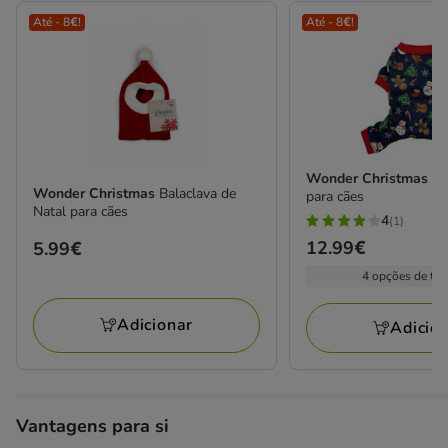
Até - 8€!
Até - 8€!
Wonder Christmas
Na
Wonder Christmas
Balaclava de
para cães
Natal para cães
4
(1)
4
Preço
12.99€
Preço
5.99€
estrelas
12.99€
5.99€
4 opções de ta
com
1
Adicionar
avaliações
Adicio
Vantagens para si