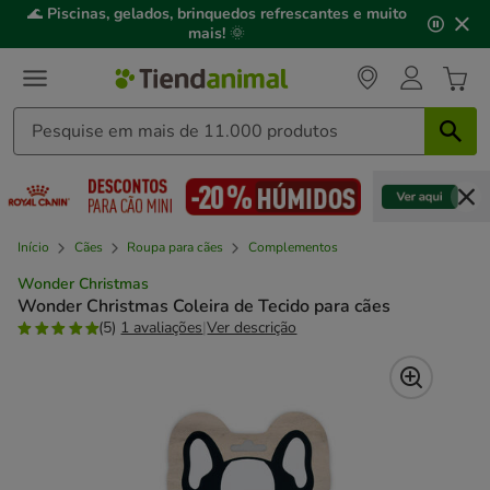
2
🌊
Piscinas, gelados, brinquedos refrescantes e muito
de
mais!
🌞
3,
mensagem,
Início
Cães
Roupa para cães
Complementos
Wonder Christmas
Wonder Christmas Coleira de Tecido para cães
(5)
1 avaliações
|
Ver descrição