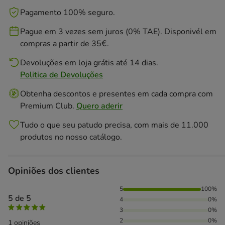
Pagamento 100% seguro.
Pague em 3 vezes sem juros (0% TAE). Disponivél em
compras a partir de 35€.
Devoluções em loja grátis até 14 dias.
Politica de Devoluções
Obtenha descontos e presentes em cada compra com
Premium Club.
Quero aderir
Tudo o que seu patudo precisa, com mais de 11.000
produtos no nosso catálogo.
Opiniões dos clientes
100% das pessoas avaliaram com 5 estrelas,
5
100%
5 de 5
4
0%
3
0%
2
0%
1 opiniões