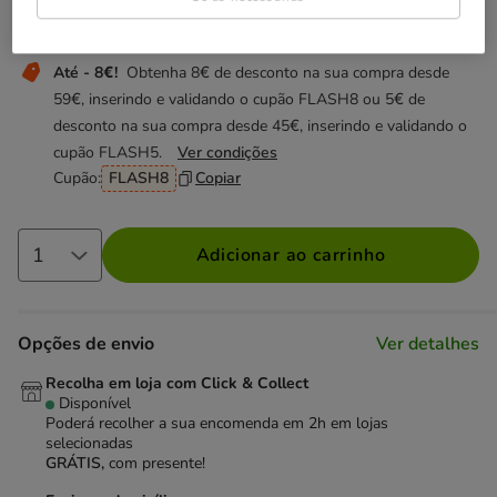
Não perca esta promoção
Até - 8€!
Obtenha 8€ de desconto na sua compra desde
59€, inserindo e validando o cupão FLASH8 ou 5€ de
desconto na sua compra desde 45€, inserindo e validando o
cupão FLASH5.
Ver condições
Cupão:
FLASH8
Copiar
Adicionar ao carrinho
Opções de envio
Ver detalhes
Recolha em loja com Click & Collect
Disponível
Poderá recolher a sua encomenda em 2h em lojas
selecionadas
GRÁTIS,
com presente!