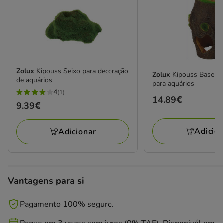
Zolux
Kipouss Seixo para decoração
Zolux
Kipouss Base de
de aquários
para aquários
4
(1)
4
Preço
14.89€
Preço
9.39€
estrelas
14.89€
9.39€
com
Adicio
Adicionar
1
avaliações
Vantagens para si
Pagamento 100% seguro.