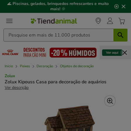
2
🌊
Piscinas, gelados, brinquedos refrescantes e muito
de
mais!
🌞
3,
mensagem,
Início
Peixes
Decoração
Objetos de decoração
Zolux
Zolux Kipouss Casa para decoração de aquários
Ver descrição