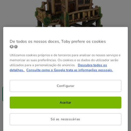
De todos os nossos doces, Toby prefere os cookies
🐶🍪
Utilizamos cookies próprios e de terceiros para analisar os nossos serviços e
memorizar as suas preferências. Os cookies e os dados do utilizador serão
utilizados para a personalização de anúncios.
Descubra todos os
detalhes.
Consulte como o Google trata as informações pessoais.
Formato:
1 ud.
Configurar
Até - 8€!
1 ud.
51.69€
Aceitar
51.69€
Preço 51.69€
Só as necessárias
Não perca esta promoção