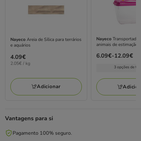
Nayeco
Transportador 
Nayeco
Areia de Sílica para terrários
animais de estimação
e aquários
Preço
6.09€
-
12.09€
Preço
4.09€
de
2.05€
2.05€ / kg
4.09€
3 opções de ta
por
6.09€
kg
a
12.09€
Adicionar
Adicio
Vantagens para si
Pagamento 100% seguro.