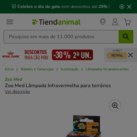
2
🐱
Celebre o dia do gato
com descontos até
25%
!
de
3,
mensagem,
Início
Répteis e Tartarugas
Iluminação
Lâmpadas Incandescentes
Zoo Med
Zoo Med Lâmpada Infravermelha para terrários
Ver descrição