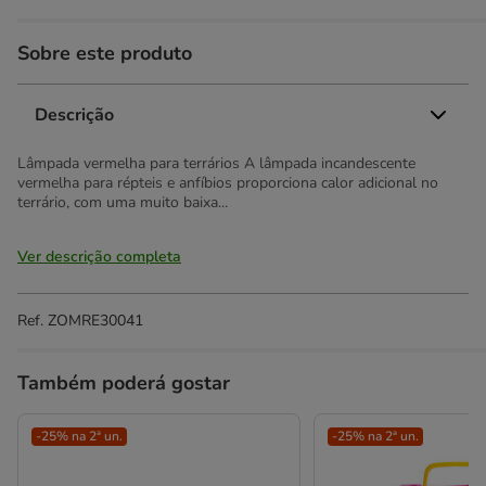
Sobre este produto
Descrição
Lâmpada vermelha para terrários A lâmpada incandescente
vermelha para répteis e anfíbios proporciona calor adicional no
terrário, com uma muito baixa...
Ver descrição completa
Ref.
ZOMRE30041
Também poderá gostar
-25% na 2ª un.
-25% na 2ª un.