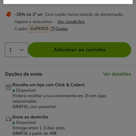
Não perca esta promoção
-25% na 2ª un
Com cupão numa seleção de alimentação,
higiene e acessórios.
Ver condições
Cupão:
SUPER25
Copiar
Adicionar ao carrinho
Opções de envio
Ver detalhes
Recolha em loja com Click & Collect
Disponível
Poderá recolher a sua encomenda em 2h em lojas
selecionadas
GRÁTIS,
com presente!
Envio ao domicílio
Disponível
Entrega entre
1-3 dias úteis
GRÁTIS
a partir de 49€