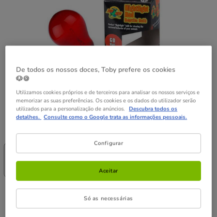
De todos os nossos doces, Toby prefere os cookies
🐶🍪
Utilizamos cookies próprios e de terceiros para analisar os nossos serviços e
memorizar as suas preferências. Os cookies e os dados do utilizador serão
utilizados para a personalização de anúncios.
Descubra todos os
detalhes.
Consulte como o Google trata as informações pessoais.
Caracteristicas:
60w
-25% na 2ª
-25% na 2ª
-25% na 2ª
Configurar
un.
un.
un.
100w
60w
25w
11.99€
15.29€
8.99€
Aceitar
15.29€
Preço 15.29€
Só as necessárias