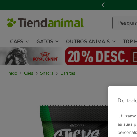
2
de
3,
mensagem,
CÃES
GATOS
OUTROS ANIMAIS
TOP 
Início
Cães
Snacks
Barritas
De todo
Utilizamo
as suas p
personali