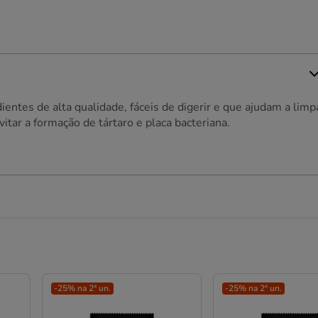
ientes de alta qualidade, fáceis de digerir e que ajudam a limp
itar a formação de tártaro e placa bacteriana.
-25% na 2ª un.
-25% na 2ª un.