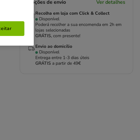
Opções de envio
Ver detalhes
Recolha em loja com Click & Collect
Disponível
Poderá recolher a sua encomenda em 2h em
eitar
lojas selecionadas
GRÁTIS,
com presente!
Envio ao domicílio
Disponível
Entrega entre
1-3 dias úteis
GRÁTIS
a partir de 49€