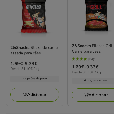
2&Snacks
Filetes Gril
2&Snacks
Sticks de carne
Carne para cães
assada para cães
4
(1)
4
Preço
1.69€
-
9.33€
Preço
1.69€
-
9.33€
estrelas
31.10€
Desde 31.10€ / kg
de
31.10€
Desde 31.10€ / kg
de
por
com
1.69€
por
kg
1.69€
4 opções de peso
1
4 opções de peso
kg
a
a
avaliações
9.33€
9.33€
Adicionar
Adicionar