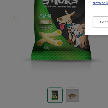
trata as 
Conf