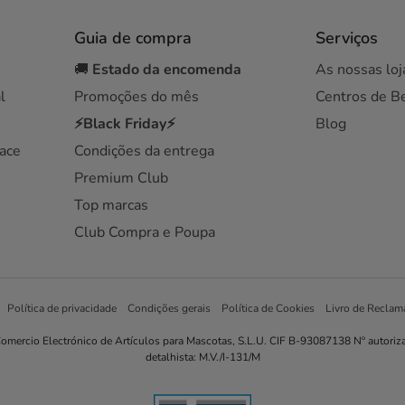
Guia de compra
Serviços
🚚
Estado da encomenda
As nossas loj
l
Promoções do mês
Centros de B
⚡Black Friday⚡
Blog
ace
Condições da entrega
Premium Club
Top marcas
Club Compra e Poupa
Política de privacidade
Condições gerais
Política de Cookies
Livro de Reclam
omercio Electrónico de Artículos para Mascotas, S.L.U. CIF B-93087138 Nº autoriz
detalhista: M.V./I-131/M