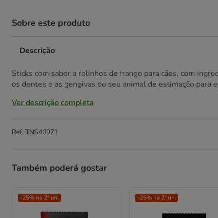
Sobre este produto
Descrição
Sticks com sabor a rolinhos de frango para cães, com ingred
os dentes e as gengivas do seu animal de estimação para ev
Ver descrição completa
Ref.
TNS40971
Também poderá gostar
-25% na 2ª un.
-25% na 2ª un.