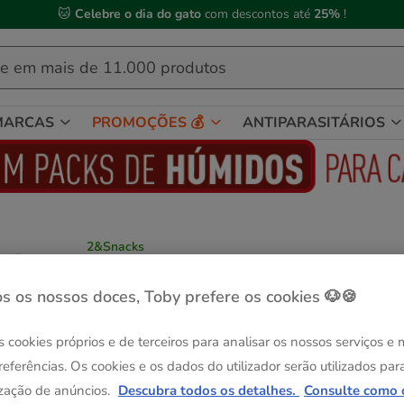
🐱
Celebre o dia do gato
com descontos até
25%
!
MARCAS
PROMOÇÕES 💰
ANTIPARASITÁRIOS
2&Snacks
2&Snacks Sticks de rolinhos de frango par
cães
s os nossos doces, Toby prefere os cookies 🐶🍪
Ver descrição
s cookies próprios e de terceiros para analisar os nossos serviços e
Peso:
50 g
referências. Os cookies e os dados do utilizador serão utilizados par
-25% na 2ª un.
Pack Poupança
50 g
2 pacotes x 50 g
zação de anúncios.
Descubra todos os detalhes.
Consulte como 