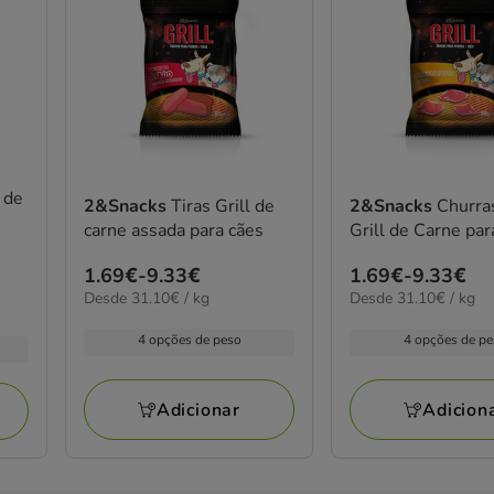
l de
2&Snacks
Tiras Grill de
2&Snacks
Churra
carne assada para cães
Grill de Carne par
Preço
1.69€
-
9.33€
Preço
1.69€
-
9.33€
31.10€
31.10€
Desde 31.10€ / kg
Desde 31.10€ / kg
de
de
por
por
1.69€
1.69€
kg
kg
4 opções de peso
4 opções de p
a
a
9.33€
9.33€
Adicionar
Adicion