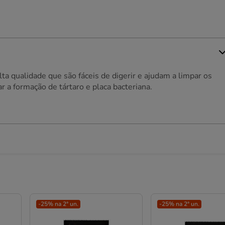
ta qualidade que são fáceis de digerir e ajudam a limpar os
r a formação de tártaro e placa bacteriana.
-25% na 2ª un.
-25% na 2ª un.