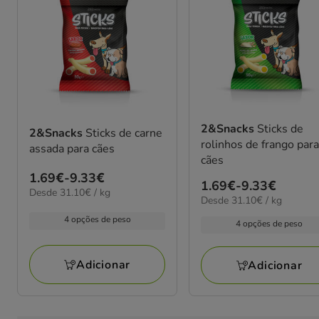
2&Snacks
Sticks de
2&Snacks
Sticks de carne
rolinhos de frango par
assada para cães
cães
Preço
1.69€
-
9.33€
Preço
1.69€
-
9.33€
31.10€
Desde 31.10€ / kg
de
31.10€
Desde 31.10€ / kg
de
por
1.69€
por
kg
1.69€
4 opções de peso
4 opções de peso
kg
a
a
9.33€
9.33€
Adicionar
Adicionar