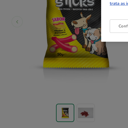
trata as 
Conf