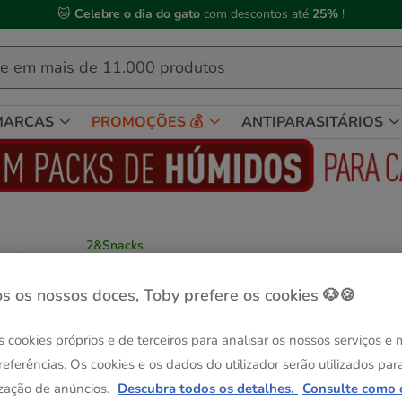
🐱
Celebre o dia do gato
com descontos até
25%
!
MARCAS
PROMOÇÕES 💰
ANTIPARASITÁRIOS
2&Snacks
2&Snacks Sticks de Cheddar & Bacon para
cães
s os nossos doces, Toby prefere os cookies 🐶🍪
Ver descrição
s cookies próprios e de terceiros para analisar os nossos serviços e
Peso:
50 g
referências. Os cookies e os dados do utilizador serão utilizados par
Sem Stock
Sem Stock
50 g
2 pacotes x 50 g
zação de anúncios.
Descubra todos os detalhes.
Consulte como 