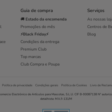
Guia de compra
Serviços
🚚
Estado da encomenda
As nossas loj
l
Promoções do mês
Centros de B
⚡Black Friday⚡
Blog
ace
Condições da entrega
Premium Club
Top marcas
Club Compra e Poupa
Política de privacidade
Condições gerais
Política de Cookies
Livro de Reclam
omercio Electrónico de Artículos para Mascotas, S.L.U. CIF B-93087138 Nº autoriz
detalhista: M.V./I-131/M