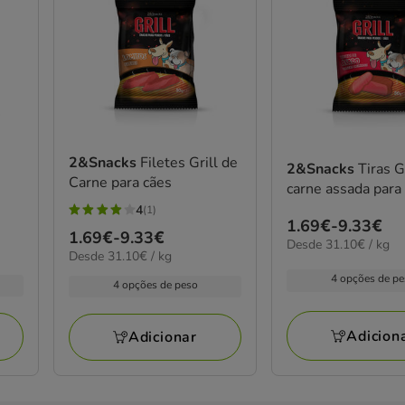
2&Snacks
Filetes Grill de
2&Snacks
Tiras G
Carne para cães
a
carne assada para
4
(1)
4
Preço
1.69€
-
9.33€
Preço
1.69€
-
9.33€
estrelas
31.10€
Desde 31.10€ / kg
de
31.10€
Desde 31.10€ / kg
de
por
com
1.69€
por
kg
1.69€
4 opções de p
1
4 opções de peso
kg
a
a
avaliações
9.33€
9.33€
Adicion
Adicionar