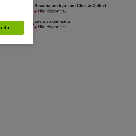
Recolha em loja com Click & Collect
Não disponível
Envio ao domicílio
Não disponível
eitar