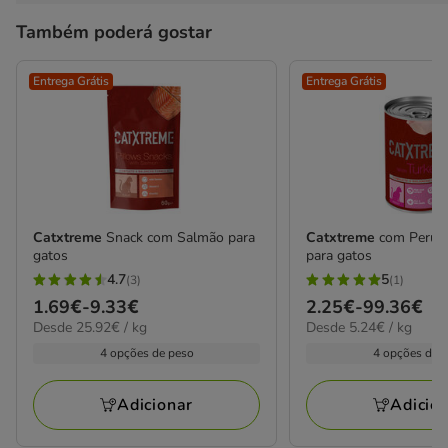
Também poderá gostar
Entrega Grátis
Entrega Grátis
Catxtreme
Snack com Salmão para
Catxtreme
com Peru e
gatos
para gatos
4.7
5
(3)
(1)
4.7
5
Preço
1.69€
-
9.33€
Preço
2.25€
-
99.36€
estrelas
estrelas
25.92€
5.24€
Desde 25.92€ / kg
Desde 5.24€ / kg
de
de
com
com
por
por
1.69€
2.25€
4 opções de peso
4 opções de 
3
1
kg
kg
a
a
avaliações
avaliações
9.33€
99.36€
Adicionar
Adicio