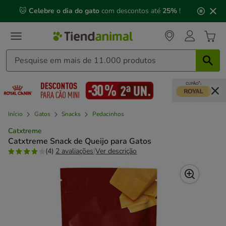
2
🐱
Celebre o dia do gato
com descontos até
25%
!
de
3,
mensagem,
Início
Gatos
Snacks
Pedacinhos
Catxtreme
Catxtreme Snack de Queijo para Gatos
(4)
2 avaliações
|
Ver descrição