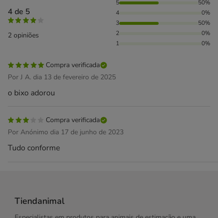
50% das pessoas avaliaram com 5 estrelas, 50% das pessoa
5
50%
4 de 5
4
0%
3
50%
2
0%
2 opiniões
1
0%
Compra verificada
Por J A. dia 13 de fevereiro de 2025
o bixo adorou
Compra verificada
Por Anónimo dia 17 de junho de 2023
Tudo conforme
Tiendanimal
Especialistas em produtos para animais de estimação e uma