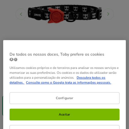
De todos os nossos doces, Toby prefere os cookies
🐶🍪
Utilizamos cookies próprios e de terceiros para analisar os nossos serviços e
memorizar as suas preferências. Os cookies e os dados do utilizador serão
utilizados para a personalização de anúncios.
Descubra todos os
detalhes.
Consulte como o Google trata as informações pessoais.
Guia de tamanhos
Tamanho:
Tamanho único
Entrega
Configurar
Grátis
Tamanho único
6.99€
Aceitar
6.99€
Preço 6.99€