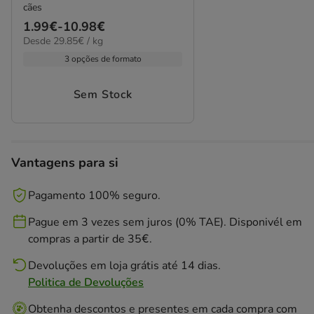
cães
Preço
1.99€
-
10.98€
29.85€
Desde 29.85€ / kg
de
por
1.99€
3 opções de formato
kg
a
10.98€
Sem Stock
Vantagens para si
Pagamento 100% seguro.
Pague em 3 vezes sem juros (0% TAE). Disponivél em
compras a partir de 35€.
Devoluções em loja grátis até 14 dias.
Politica de Devoluções
Obtenha descontos e presentes em cada compra com