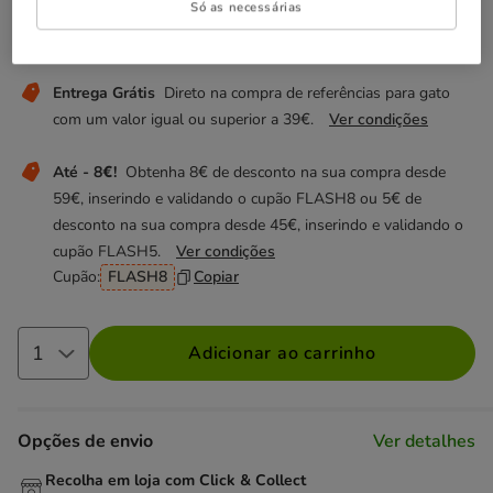
Só as necessárias
Não perca estas promoções!
Entrega Grátis
Direto na compra de referências para gato
com um valor igual ou superior a 39€.
Ver condições
Até - 8€!
Obtenha 8€ de desconto na sua compra desde
59€, inserindo e validando o cupão FLASH8 ou 5€ de
desconto na sua compra desde 45€, inserindo e validando o
cupão FLASH5.
Ver condições
Cupão:
FLASH8
Copiar
Adicionar ao carrinho
Opções de envio
Ver detalhes
Recolha em loja com Click & Collect