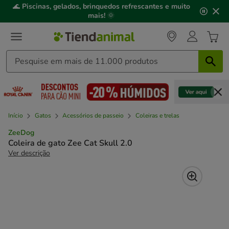
2
🌊
Piscinas, gelados, brinquedos refrescantes e muito
de
mais!
🌞
3,
mensagem,
Início
Gatos
Acessórios de passeio
Coleiras e trelas
ZeeDog
Coleira de gato Zee Cat Skull 2.0
Ver descrição